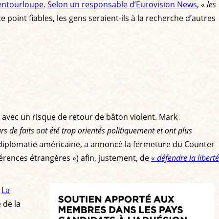
l’entourloupe
.
Selon un responsable d’Eurovision News
, «
les
 ce point fiables, les gens seraient-ils à la recherche d’autres
 avec un risque de retour de bâton violent. Mark
urs de faits ont été trop orientés politiquement et ont plus
a diplomatie américaine, a annoncé la fermeture du Counter
gérences étrangères ») afin, justement, de
«
défendre la liberté
.
La
 de la
n