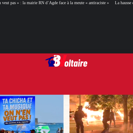
 face à la meute « antiraciste »
La hausse de la taxe attentat va augmenter 