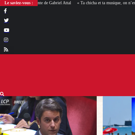
Le saviez-vous :
« Ta chicha et ta musique, on n’en veut pas » : la mairie RN d’Agde