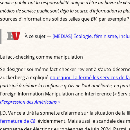
service public ont la responsabilité unique d'être un havre de vé
médias de service public sont déjà la source d'information la pl
sources d’informations solides telles que
BV
, par exemple ?
À ce sujet —
[MEDIAS] Écologie, féminisme, inclu
Le fact-checking comme manipulation
Se désigner soi-même fact-checker revient à s’auto-décerne
Zuckerberg a expliqué
pourquoi il a fermé les services de f
participé à réduire la confiance qu’ils ne l’ont améliorée, en part
Foreign Information Manipulation and Interference (« Servic
d’expression des Américains
»
.
J.D. Vance a tiré la sonnette d’alarme sur la situation de la 
fermeture de
C8
, évidemment. Mais aussi le scandale des 
campagne des élections européennes de juin 2024. Parmi l