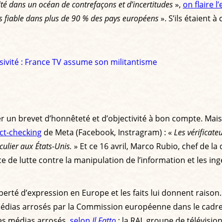
rité dans un océan de contrefaçons et d’incertitudes
»,
on flaire 
us fiable dans plus de 90 % des pays européens
». S’ils étaient à
sivité : France TV assume son militantisme
r un brevet d’honnêteté et d’objectivité à bon compte. Mais
act-checking
de Meta (Facebook, Instragram) : «
Les vérificate
iculier aux États-Unis.
» Et ce 16 avril, Marco Rubio, chef de l
e de lutte contre la manipulation de l’information et les in
liberté d’expression en Europe et les faits lui donnent raison
médias arrosés par la Commission européenne dans le cadre
es médias arrosés,
selon
Il Fatto
: la RAI, groupe de télévisio