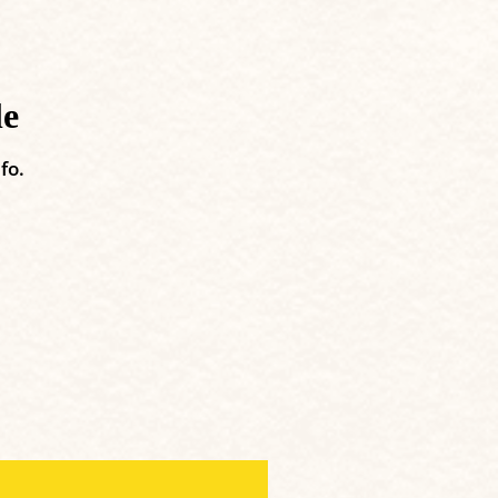
le
fo.