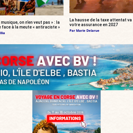
La hausse de la taxe attentat v
 musique, on n’en veut pas » : la
votre assurance en 2027
 face à la meute « antiraciste »
Par
Marie Delarue
llia