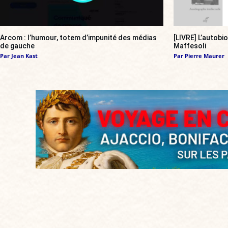
Arcom : l’humour, totem d’impunité des médias
[LIVRE] L’autobi
de gauche
Maffesoli
Par
Jean Kast
Par
Pierre Maurer