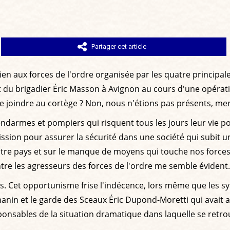
Partager cet article
n aux forces de l'ordre organisée par les quatre principales 
ort du brigadier Éric Masson à Avignon au cours d'une opérat
l se joindre au cortège ? Non, nous n'étions pas présents, m
darmes et pompiers qui risquent tous les jours leur vie pou
 mission pour assurer la sécurité dans une société qui subit
e notre pays et sur le manque de moyens qui touche nos force
tre les agresseurs des forces de l'ordre me semble évident.
. Cet opportunisme frise l'indécence, lors même que les sy
nin et le garde des Sceaux Éric Dupond-Moretti qui avait 
nsables de la situation dramatique dans laquelle se retrouv