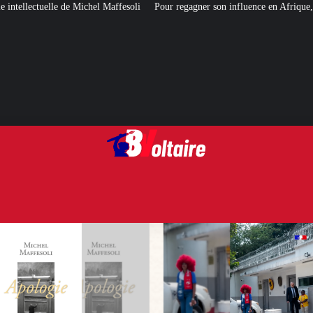
ffesoli
Pour regagner son influence en Afrique, le Quai d’Orsay a choisi… 