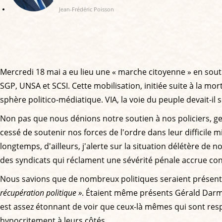
Jean-Frédéric Poisson
Mercredi 18 mai a eu lieu une « marche citoyenne » en soutie
SGP, UNSA et SCSI. Cette mobilisation, initiée suite à la m
sphère politico-médiatique. VIA, la voie du peuple devait-i
Non pas que nous dénions notre soutien à nos policiers, gen
cessé de soutenir nos forces de l'ordre dans leur difficile
longtemps, d'ailleurs, j'alerte sur la situation délétère d
des syndicats qui réclament une sévérité pénale accrue con
Nous savions que de nombreux politiques seraient présents
récupération politique »
. Étaient même présents Gérald Darma
est assez étonnant de voir que ceux-là mêmes qui sont respo
hypocritement à leurs côtés.