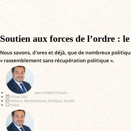
Soutien aux forces de l’ordre : le
Nous savons, d'ores et déjà, que de nombreux politique
« rassemblement sans récupération politique ».
Jean-Frédéric Poisson
19 mai 2021
Articles
,
Manifestations
,
Politique
,
Société
Police