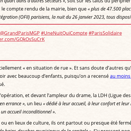
un quart dans d'autres secteurs »
, soit sur les talus du périph
it le compte rendu de la mairie, bien que
« plus de 47.500 place
ntégration (OFII) parisiens, la nuit du 26 janvier 2023, tous dispos
@GrandParisMGP
#UneNuitQuiCompte
#ParisSolidaire
tter.com/GQkOsSuCrK
ciellement « en situation de rue ». Et sans doute d’autres qu
rtoir avec beaucoup d’enfants, puisqu’on a recensé
au moins
sé.
opération, et devant l’ampleur du drame, la LDH (Ligue des
 en errance »
, un lieu
« dédié à leur accueil, à leur confort et leur
 un accueil inconditionnel »
.
 en lieux de culture, ils ont partout ou presque été fermés
de bains-douches municipaux de la capitale »
. S’y pressent no