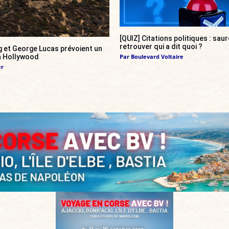
[QUIZ] Citations politiques : sa
retrouver qui a dit quoi ?
g et George Lucas prévoient un
 à Hollywood
Par
Boulevard Voltaire
er