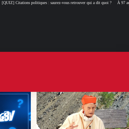
 : saurez-vous retrouver qui a dit quoi ?
À 97 ans, le cardinal Simoni revie