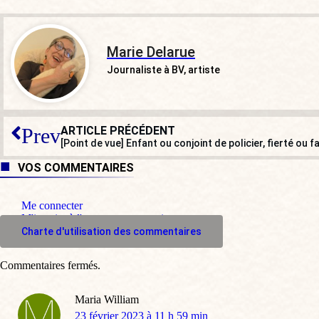
Marie Delarue
Journaliste à BV, artiste
ARTICLE PRÉCÉDENT
Prev
[Point de vue] Enfant ou conjoint de policier, fierté ou 
VOS COMMENTAIRES
Me connecter
M'inscrire à l'espace commentaire
Charte d'utilisation des commentaires
Commentaires fermés.
Maria William
dit
23 février 2023 à 11 h 59 min