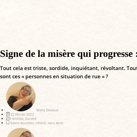
Signe de la misère qui progresse 
Tout cela est triste, sordide, inquiétant, révoltant. To
sont ces « personnes en situation de rue » ?
Marie Delarue
22 février 2023
Articles
,
Société
bains-douches
,
misère
,
sans abris