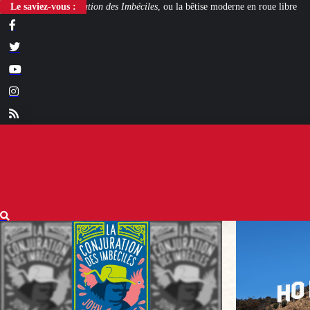
es Imbéciles
Le saviez-vous :
, ou la bêtise moderne en roue libre
Steven Spielberg et George 