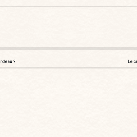
fardeau ?
Le c