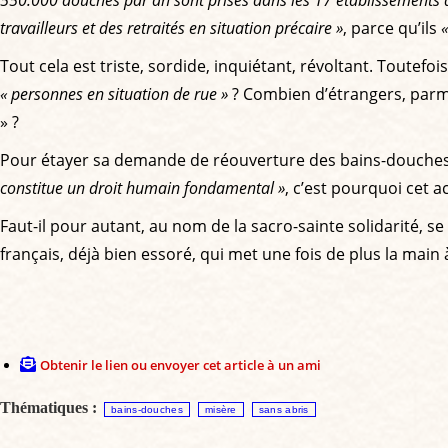
travailleurs et des retraités en situation précaire »
, parce qu’ils
«
Tout cela est triste, sordide, inquiétant, révoltant. Toutef
« personnes en situation de rue »
? Combien d’étrangers, parmi
» ?
Pour étayer sa demande de réouverture des bains-douches
constitue un droit humain fondamental »
, c’est pourquoi cet a
Faut-il pour autant, au nom de la sacro-sainte solidarité, s
français, déjà bien essoré, qui met une fois de plus la main 
Obtenir le lien ou envoyer cet article à un ami
Thématiques :
bains-douches
misère
sans abris