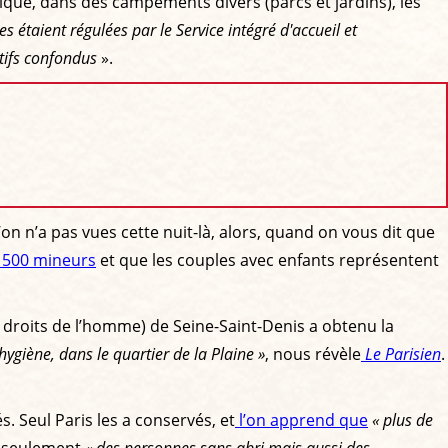
érique, dans des campements divers (parcs et jardins), les
s étaient régulées par le Service intégré d'accueil et
itifs confondus
».
’on n’a pas vues cette nuit-là, alors, quand on vous dit que
 500 mineurs
et que les couples avec enfants représentent
 droits de l’homme) de Seine-Saint-Denis a obtenu la
 hygiène, dans le quartier de la Plaine »
, nous révèle
Le Parisien
.
. Seul Paris les a conservés, et
l’on apprend que
« plus de
n seulement
« des personnes sans abri mais aussi des