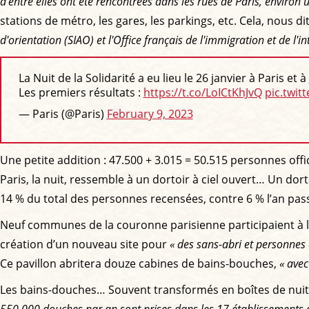
d'entre elles ont été rencontrées dans les rues de Paris, environ 
stations de métro, les gares, les parkings, etc. Cela, nous d
d'orientation (SIAO) et l'Office français de l'immigration et de l'i
La Nuit de la Solidarité a eu lieu le 26 janvier à Paris et à
Les premiers résultats :
https://t.co/LoICtKhJvQ
pic.twi
— Paris (@Paris)
February 9, 2023
Une petite addition : 47.500 + 3.015 = 50.515 personnes offi
Paris, la nuit, ressemble à un dortoir à ciel ouvert… Un do
14 % du total des personnes recensées, contre 6 % l’an pas
Neuf communes de la couronne parisienne participaient à l’
création d’un nouveau site pour
« des sans-abri et personnes
Ce pavillon abritera douze cabines de bains-bouches,
« avec
Les bains-douches… Souvent transformés en boîtes de nuit ou
550.000 douches par an sont prises dans les 17 établissements 