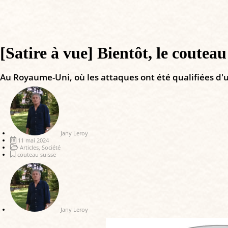
[Satire à vue] Bientôt, le coutea
Au Royaume-Uni, où les attaques ont été qualifiées d'
Jany Leroy
11 mai 2024
Articles
,
Société
couteau suisse
Jany Leroy