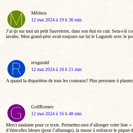
Mérinos
dit
12 mai 2024 à 19 h 36 min
:
J’ai tjs sur moi un petit Sauveterre, dans son étui en cuir. Sera-t-i
lavabo. Mon grand-père avait toujours sur lui le Laguiole avec le po
rexgurald
dit
12 mai 2024 à 18 h 21 min
:
A quand la disparition de tous les couteaux? Plus personne à plante
GolfRomeo
dit
12 mai 2024 à 16 h 48 min
:
Merci madame pour ce texte. Permettez-moi d’allonger votre liste « à 
d’étincelles bleues (pour l’allumage), la masse à enfoncer le piqu