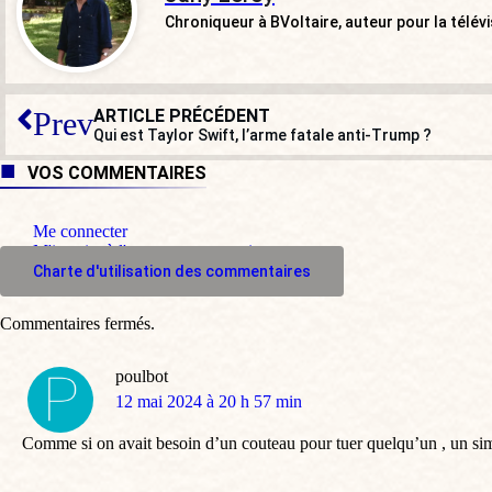
Chroniqueur à BVoltaire, auteur pour la télév
ARTICLE PRÉCÉDENT
Prev
Qui est Taylor Swift, l’arme fatale anti-Trump ?
VOS COMMENTAIRES
Me connecter
M'inscrire à l'espace commentaire
Charte d'utilisation des commentaires
Commentaires fermés.
poulbot
dit
12 mai 2024 à 20 h 57 min
:
Comme si on avait besoin d’un couteau pour tuer quelqu’un , un simple