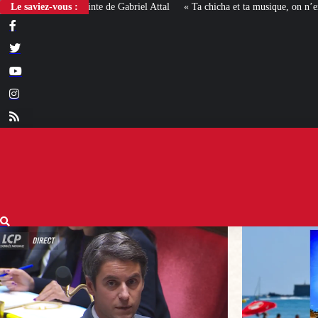
Le saviez-vous :
« Ta chicha et ta musique, on n’en veut pas » : la mairie RN