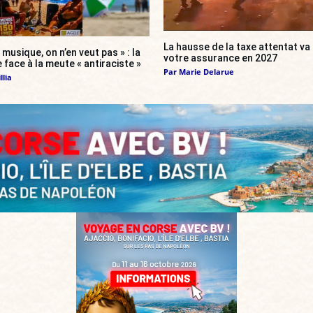
La hausse de la taxe attentat v
 musique, on n’en veut pas » : la
votre assurance en 2027
 face à la meute « antiraciste »
Par
Marie Delarue
llia