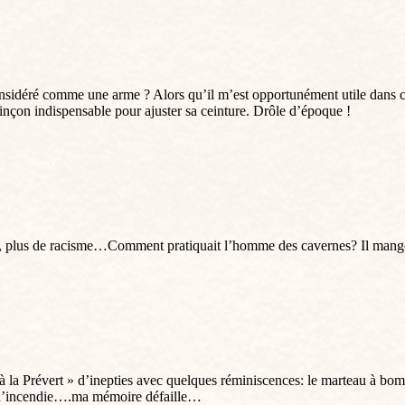
l considéré comme une arme ? Alors qu’il m’est opportunément utile dans 
inçon indispensable pour ajuster sa ceinture. Drôle d’époque !
r, plus de racisme…Comment pratiquait l’homme des cavernes? Il mangeait
la Prévert » d’inepties avec quelques réminiscences: le marteau à bomber l
et d’incendie….ma mémoire défaille…