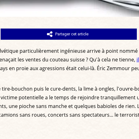
Partager cet article
 helvétique particulièrement ingénieuse arrive à point nom
enaçait les ventes du couteau suisse ? Qu'à cela ne tienne,
i
rs pays en proie aux agressions était celui-là. Éric Zemmour
e tire-bouchon puis le cure-dents, la lime à ongles, l'ouvre-bo
 victime potentielle a le temps de rejoindre tranquillement
nts, une pioche sans manche et quelques babioles de rien. L
s, camions sans roues, concerts sans spectateurs... le terror