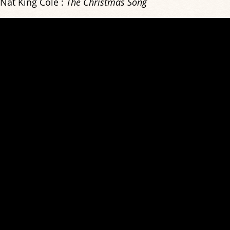
Nat King Cole :
The Christmas Song