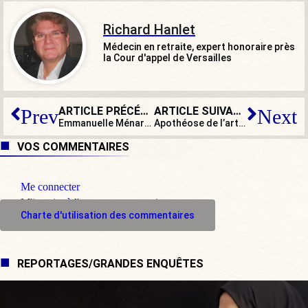
Richard Hanlet
Médecin en retraite, expert honoraire près
la Cour d'appel de Versailles
ARTICLE PRÉCÉDENT
ARTICLE SUIVANT
Prev
Next
Emmanuelle Ménard : « Avec ce type d’annonces, le mouvement social n’est pas près de s’arrêter ! »
Apothéose de l’art : la banane à 120.000 dollars dévorée en pleine foire
VOS COMMENTAIRES
Me connecter
M'inscrire à l'espace commentaire
Charte d'utilisation des commentaires
REPORTAGES/GRANDES ENQUÊTES