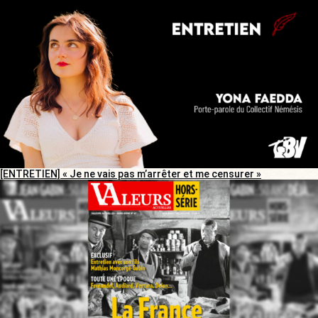
[ENTRETIEN] « Je ne vais pas m’arrêter et me censurer »