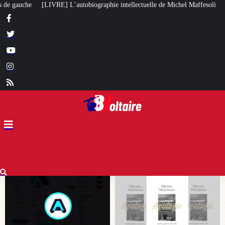
raphie intellectuelle de Michel Maffesoli
Pour regagner son influence en A