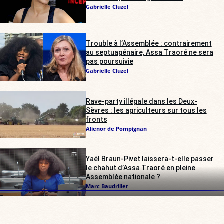
Gabrielle Cluzel
Trouble à l’Assemblée : contrairement
au septuagénaire, Assa Traoré ne sera
pas poursuivie
Gabrielle Cluzel
Rave-party illégale dans les Deux-
Sèvres : les agriculteurs sur tous les
fronts
Alienor de Pompignan
Yaël Braun-Pivet laissera-t-elle passer
le chahut d’Assa Traoré en pleine
Assemblée nationale ?
Marc Baudriller