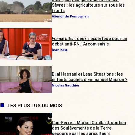
Sèvres : les agriculteurs sur tous les
fronts
Alienor de Pompignan
France Inter
: deux « expertes » pour un
débat anti-RN, l’Arcom saisie
Jean Kast
Bilal Hassani et Lena Situations : les
enfants cachés d’Emmanuel Macron ?
Nicolas Gauthier
LES PLUS LUS DU MOIS
Cap-Ferret : Marion Cotillard, soutien
des Soulèvements de la Terre,
secourue par les agriculteurs