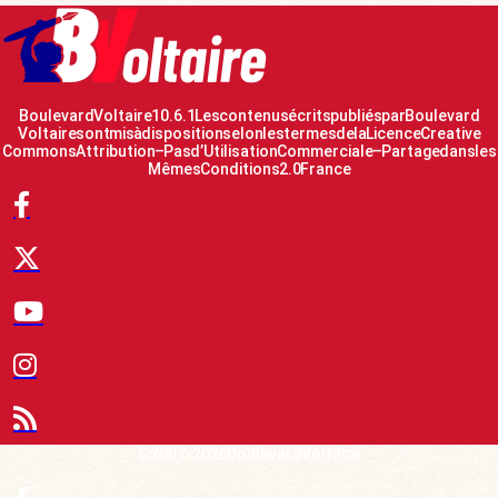
Boulevard Voltaire 10.6.1 Les contenus écrits publiés par Boulevard
Voltaire sont mis à disposition selon les termes de la Licence Creative
Commons Attribution – Pas d’Utilisation Commerciale – Partage dans les
Mêmes Conditions 2.0 France
© 2007-2026 Boulevard Voltaire