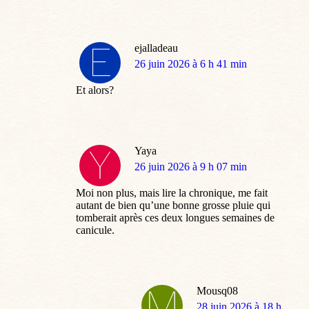
ejalladeau
dit
26 juin 2026 à 6 h 41 min
:
Et alors?
Yaya
dit
26 juin 2026 à 9 h 07 min
:
Moi non plus, mais lire la chronique, me fait
autant de bien qu’une bonne grosse pluie qui
tomberait après ces deux longues semaines de
canicule.
Mousq08
dit
28 juin 2026 à 18 h