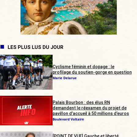
LES PLUS LUS DU JOUR
Cyclisme féminin et dopage : le
profilage du soutien-gorge en question
Marie Delarue
Palais Bourbon : des élus RN
demandent le réexamen du projet de
pavillon d’accueil à 50 millions d’euros
Boulevard Voltaire
[POINT DE VUE] Gauche et liberté