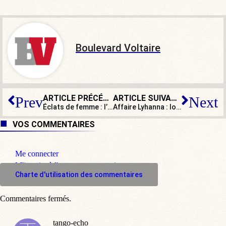
Boulevard Voltaire
ARTICLE PRÉCÉDENT
ARTICLE SUIVANT
Prev
Next
Éclats de femme : l’association de Claire Geronimi arrive à Marseille, la gauche en PLS
Affaire Lyhanna : lorsque 100 % des effectifs de gendarmerie étaient engagés ailleurs
VOS COMMENTAIRES
Me connecter
M'inscrire à l'espace commentaire
Charte d'utilisation des commentaires
Commentaires fermés.
tango-echo