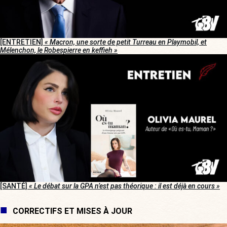
[ENTRETIEN]
« Macron, une sorte de petit Turreau en Playmobil, et
Mélenchon, le Robespierre en keffieh »
[SANTÉ]
« Le débat sur la GPA n’est pas théorique : il est déjà en cours »
CORRECTIFS ET MISES À JOUR