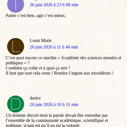
dit
26 juin 2026 à 23 h 08 min
:
Parler c’est bien, agir c’est mieux.
Louis Marie
dit
26 juin 2026 à 11 h 40 min
:
C’est quoi encore ce machin « Académie des sciences morales et
politiques » ?
Combien ça coûte et à quoi ça sert ?
Il faut que tout cela cesse ! Rendez l’argent aux travailleurs !
duriez
dit
26 juin 2026 à 10 h 31 min
:
Un homme discret dont la parole devait être entendue par
l’ensemble de la communauté académique, scientifique et
politique, si tant est qu’il en est la volonté.