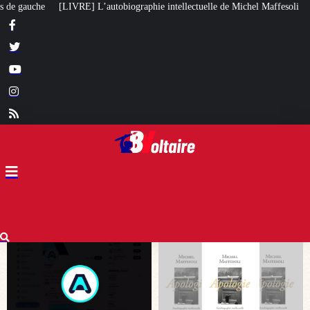
phie intellectuelle de Michel Maffesoli
Pour regagner son influence en Afr