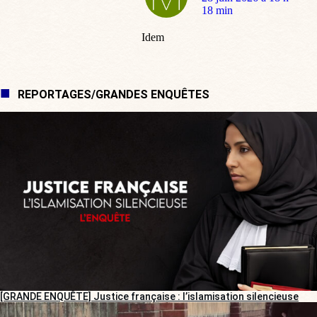
:
18 min
Idem
REPORTAGES/GRANDES ENQUÊTES
[GRANDE ENQUÊTE] Justice française : l’islamisation silencieuse