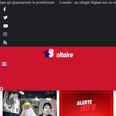
Lourdes : un réfugié Afghan mis en examen pour terrorisme
Les calvaire