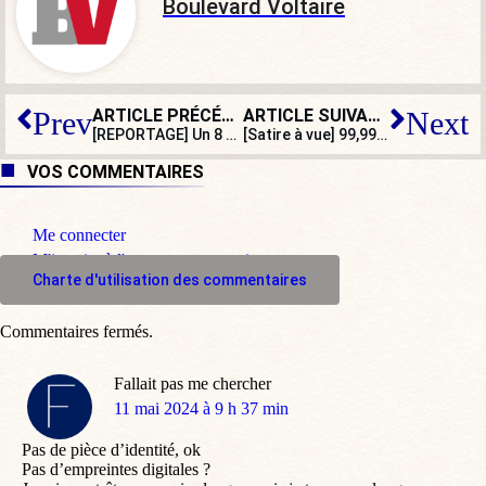
Boulevard Voltaire
ARTICLE PRÉCÉDENT
ARTICLE SUIVANT
Prev
Next
[REPORTAGE] Un 8 mai à Orléans avec Jeanne d’Arc !
[Satire à vue] 99,99 % des Français n’ont pas acheté le dernier livre de Bruno Le Maire
VOS COMMENTAIRES
Me connecter
M'inscrire à l'espace commentaire
Charte d'utilisation des commentaires
Commentaires fermés.
Fallait pas me chercher
dit
11 mai 2024 à 9 h 37 min
:
Pas de pièce d’identité, ok
Pas d’empreintes digitales ?