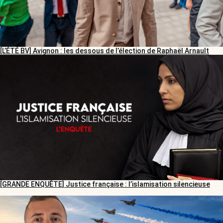
[L’ÉTÉ BV] Avignon : les dessous de l’élection de Raphaël Arnault
[GRANDE ENQUÊTE] Justice française : l’islamisation silencieuse