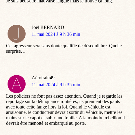
Je suis peut-être mauvaise langue mais je trouve ça long.
Joel BERNARD
dit
11 mai 2024 à 9 h 36 min
:
Cet agresseur sera sans doute qualifié de déséquilibre. Quelle
surprise…
Aérotrain49
dit
11 mai 2024 à 9 h 35 min
:
Les policiers ne font pas assez attention. Quand je regarde les
reportage sur la délinquance routières, ils prennent des gants
avec toute cette fange hors la loi. Quand le véhicule est
arraisonné, le conducteur devrait sortir du véhicule, mettre les
mains sur le capot et subir une fouille. A la moindre rébellion il
devrait être menotté et embarqué au poste.