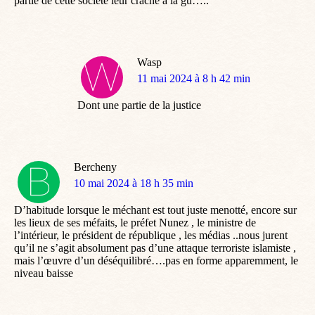
partie de cette société leur crache à la gu…..
Wasp
dit
11 mai 2024 à 8 h 42 min
:
Dont une partie de la justice
Bercheny
dit
10 mai 2024 à 18 h 35 min
:
D’habitude lorsque le méchant est tout juste menotté, encore sur
les lieux de ses méfaits, le préfet Nunez , le ministre de
l’intérieur, le président de république , les médias ..nous jurent
qu’il ne s’agit absolument pas d’une attaque terroriste islamiste ,
mais l’œuvre d’un déséquilibré….pas en forme apparemment, le
niveau baisse