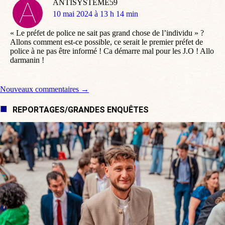
ANTISYSTEME59
dit
10 mai 2024 à 13 h 14 min
:
« Le préfet de police ne sait pas grand chose de l’individu » ?
Allons comment est-ce possible, ce serait le premier préfet de
police à ne pas être informé ! Ca démarre mal pour les J.O ! Allo
darmanin !
Navigation de commentaire
Nouveaux commentaires →
REPORTAGES/GRANDES ENQUÊTES