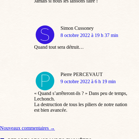
Jamais si nous les laissons faire !
Simon Cussoney
dit
8 octobre 2022 à 19 h 37 min
:
Quand tout sera détruit…
Pierre PERCEVAUT
dit
9 octobre 2022 à 6 h 19 min
:
« Quand s’arrêteront-ils ? » Dans peu de temps,
Lechonch.
La destruction de tous les piliers de notre nation
est bien avancée.
Navigation de commentaire
Nouveaux commentaires →