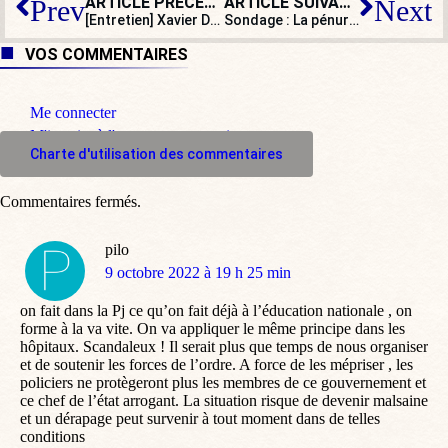
ARTICLE PRÉCÉDENT
ARTICLE SUIVANT
Prev
Next
[Entretien] Xavier Driencourt : « Avec Alger, seul le rapport de force compte »
Sondage : La pénurie de carburant vous inquiète-t-elle ?
VOS COMMENTAIRES
Me connecter
M'inscrire à l'espace commentaire
Charte d'utilisation des commentaires
Commentaires fermés.
pilo
dit
9 octobre 2022 à 19 h 25 min
:
on fait dans la Pj ce qu’on fait déjà à l’éducation nationale , on
forme à la va vite. On va appliquer le même principe dans les
hôpitaux. Scandaleux ! Il serait plus que temps de nous organiser
et de soutenir les forces de l’ordre. A force de les mépriser , les
policiers ne protègeront plus les membres de ce gouvernement et
ce chef de l’état arrogant. La situation risque de devenir malsaine
et un dérapage peut survenir à tout moment dans de telles
conditions