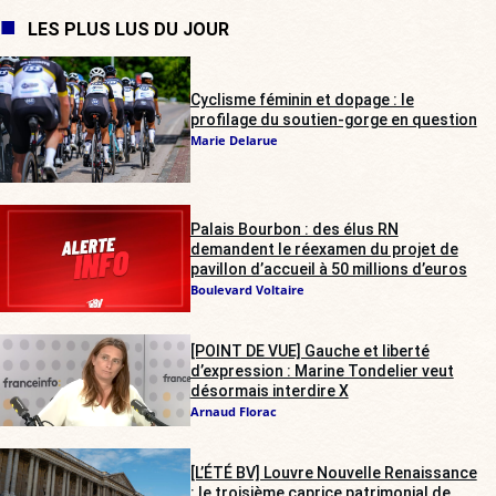
LES PLUS LUS DU JOUR
Cyclisme féminin et dopage : le
profilage du soutien-gorge en question
Marie Delarue
Palais Bourbon : des élus RN
demandent le réexamen du projet de
pavillon d’accueil à 50 millions d’euros
Boulevard Voltaire
[POINT DE VUE] Gauche et liberté
d’expression : Marine Tondelier veut
désormais interdire X
Arnaud Florac
[L’ÉTÉ BV] Louvre Nouvelle Renaissance
: le troisième caprice patrimonial de