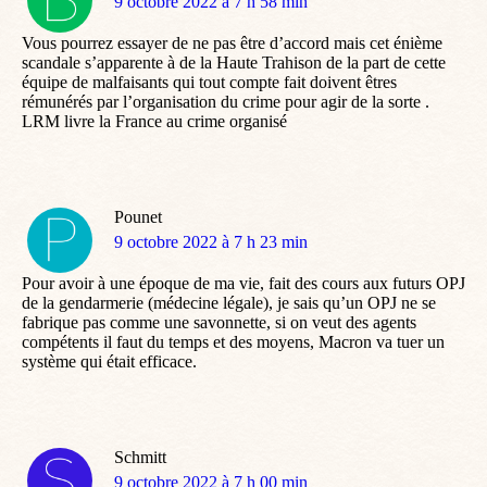
dit
9 octobre 2022 à 7 h 58 min
:
Vous pourrez essayer de ne pas être d’accord mais cet énième
scandale s’apparente à de la Haute Trahison de la part de cette
équipe de malfaisants qui tout compte fait doivent êtres
rémunérés par l’organisation du crime pour agir de la sorte .
LRM livre la France au crime organisé
Pounet
dit
9 octobre 2022 à 7 h 23 min
:
Pour avoir à une époque de ma vie, fait des cours aux futurs OPJ
de la gendarmerie (médecine légale), je sais qu’un OPJ ne se
fabrique pas comme une savonnette, si on veut des agents
compétents il faut du temps et des moyens, Macron va tuer un
système qui était efficace.
Schmitt
dit
9 octobre 2022 à 7 h 00 min