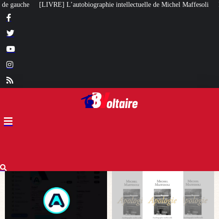
e intellectuelle de Michel Maffesoli
Pour regagner son influence en Afriqu