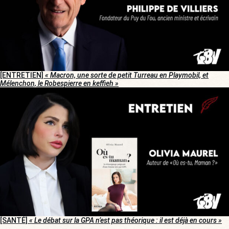
[ENTRETIEN]
« Macron, une sorte de petit Turreau en Playmobil, et
Mélenchon, le Robespierre en keffieh »
[SANTÉ]
« Le débat sur la GPA n’est pas théorique : il est déjà en cours »