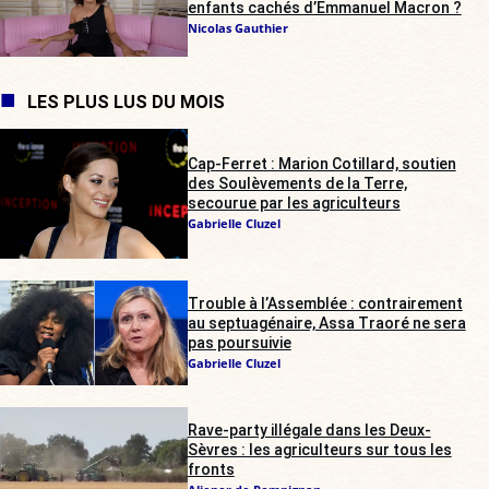
enfants cachés d’Emmanuel Macron ?
Nicolas Gauthier
LES PLUS LUS DU MOIS
Cap-Ferret : Marion Cotillard, soutien
des Soulèvements de la Terre,
secourue par les agriculteurs
Gabrielle Cluzel
Trouble à l’Assemblée : contrairement
au septuagénaire, Assa Traoré ne sera
pas poursuivie
Gabrielle Cluzel
Rave-party illégale dans les Deux-
Sèvres : les agriculteurs sur tous les
fronts