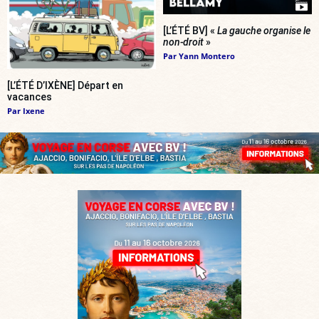
[L’ÉTÉ BV] «
La gauche organise le
non-droit
»
Par
Yann Montero
[L’ÉTÉ D’IXÈNE] Départ en
vacances
Par
Ixene