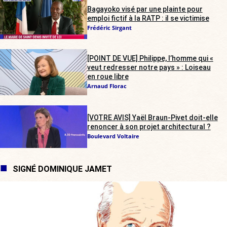
Bagayoko visé par une plainte pour
emploi fictif à la RATP : il se victimise
Frédéric Sirgant
[POINT DE VUE] Philippe, l’homme qui «
veut redresser notre pays » : Loiseau
en roue libre
Arnaud Florac
[VOTRE AVIS] Yaël Braun-Pivet doit-elle
renoncer à son projet architectural ?
Boulevard Voltaire
SIGNÉ DOMINIQUE JAMET