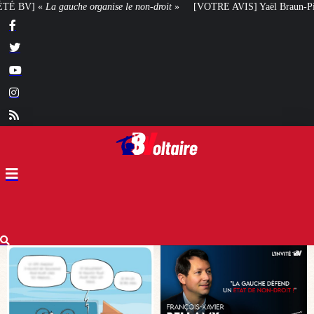
on-droit
»
[VOTRE AVIS] Yaël Braun-Pivet doit-elle renoncer à son projet ar