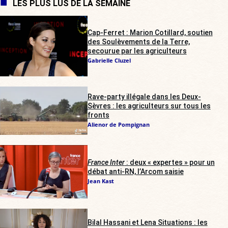
LES PLUS LUS DE LA SEMAINE
Cap-Ferret : Marion Cotillard, soutien
des Soulèvements de la Terre,
secourue par les agriculteurs
Gabrielle Cluzel
Rave-party illégale dans les Deux-
Sèvres : les agriculteurs sur tous les
fronts
Alienor de Pompignan
France Inter
: deux « expertes » pour un
débat anti-RN, l’Arcom saisie
Jean Kast
Bilal Hassani et Lena Situations : les