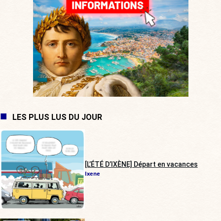
LES PLUS LUS DU JOUR
[L’ÉTÉ D’IXÈNE] Départ en vacances
Ixene