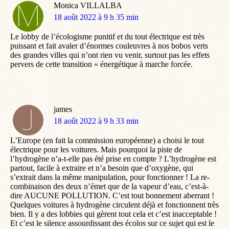
Monica VILLALBA
dit
18 août 2022 à 9 h 35 min
:
Le lobby de l’écologisme punitif et du tout électrique est très
puissant et fait avaler d’énormes couleuvres à nos bobos verts
des grandes villes qui n’ont rien vu venir, surtout pas les effets
pervers de cette transition « énergétique à marche forcée.
james
dit
18 août 2022 à 9 h 33 min
:
L’Europe (en fait la commission européenne) a choisi le tout
électrique pour les voitures. Mais pourquoi la piste de
l’hydrogène n’a-t-elle pas été prise en compte ? L’hydrogène est
partout, facile à extraire et n’a besoin que d’oxygène, qui
s’extrait dans la même manipulation, pour fonctionner ! La re-
combinaison des deux n’émet que de la vapeur d’eau, c’est-à-
dire AUCUNE POLLUTION. C’est tout bonnement aberrant !
Quelques voitures à hydrogène circulent déjà et fonctionnent très
bien. Il y a des lobbies qui gèrent tout cela et c’est inacceptable !
Et c’est le silence assourdissant des écolos sur ce sujet qui est le