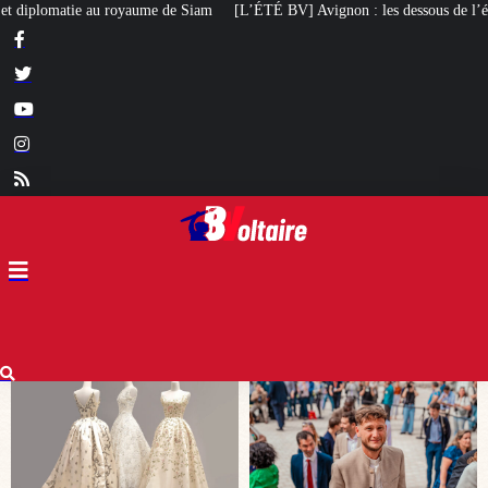
[L’ÉTÉ BV] Avignon : les dessous de l’élection de Raphaël Arnault
Un mair