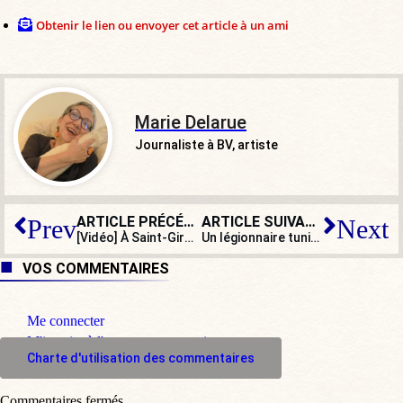
Obtenir le lien ou envoyer cet article à un ami
Marie Delarue
Journaliste à BV, artiste
ARTICLE PRÉCÉDENT
ARTICLE SUIVANT
Prev
Next
[Vidéo] À Saint-Girons, les éleveurs manifestent contre l’ours, pour leur survie
Un légionnaire tunisien passeur de migrants
VOS COMMENTAIRES
Me connecter
M'inscrire à l'espace commentaire
Charte d'utilisation des commentaires
Commentaires fermés.