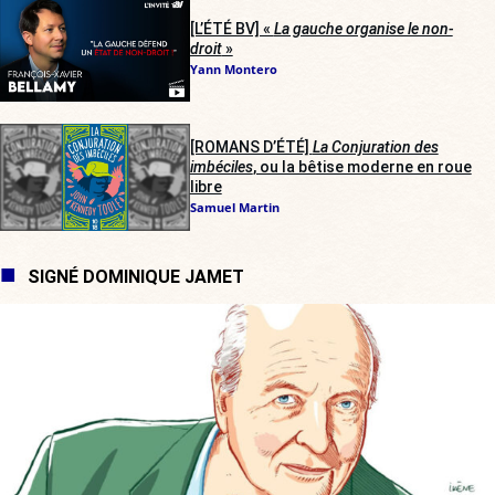
[L’ÉTÉ BV] «
La gauche organise le non-
droit
»
Yann Montero
[ROMANS D’ÉTÉ]
La Conjuration des
imbéciles
, ou la bêtise moderne en roue
libre
Samuel Martin
SIGNÉ DOMINIQUE JAMET