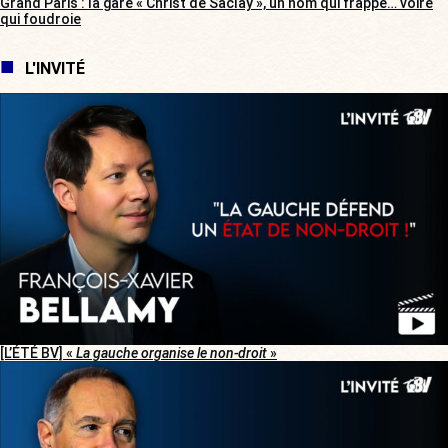
Grand Paris : la gare « Christ de Saclay », un nom qui frappe… voire
qui foudroie
L'INVITÉ
[L’ÉTÉ BV] «
La gauche organise le non-droit
»