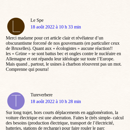
Le Spe
dit
18 août 2022 à 10 h 33 min
:
Merci madame pour cet article clair et révélateur d’un
obscurantisme forcené de nos gouvernants (en particulier ceux
de Bruxelles). Quant aux « écologistes » aucune réaction!!
les « Grüne » se sont battus bec et ongles contre le nucléaire en
Allemagne et ont répandu leur idéologie sur toute l’Europe.
Mais quand , partout, le usines à charbon réouvrent pas un mot.
Comprenne qui pourra!
Tureverbere
dit
18 août 2022 à 10 h 28 min
:
Sur long trajet, hors courts déplacements en agglomération, la
voiture électrique est une aberration. Faites le (très simple- calcul
des besoins (production électrique, transport de l’électricité,
batteries, stations de recharge) pour faire rouler le parc