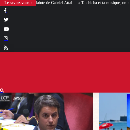
Le saviez-vous :
« Ta chicha et ta musique, on n’en veut pas » : la mairie RN 