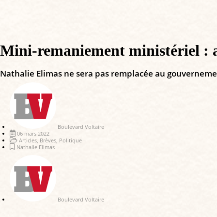
Mini-remaniement ministériel : 
Nathalie Elimas ne sera pas remplacée au gouverneme
Boulevard Voltaire
06 mars 2022
Articles
,
Brèves
,
Politique
Nathalie Elimas
Boulevard Voltaire