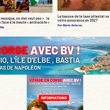
La hausse de la taxe attentat v
 musique, on n’en veut pas » : la
votre assurance en 2027
 face à la meute « antiraciste »
Par
Marie Delarue
llia