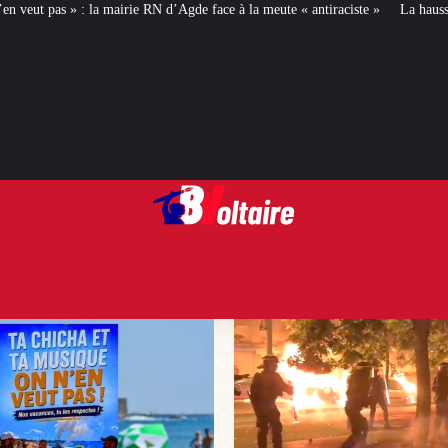
d’Agde face à la meute « antiraciste »
La hausse de la taxe attentat va augm