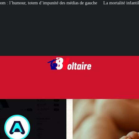
punité des médias de gauche
La mortalité infantile : une misère bien françai