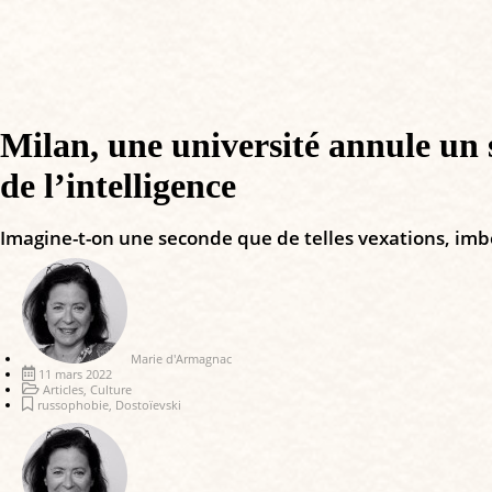
Milan, une université annule un 
de l’intelligence
Imagine-t-on une seconde que de telles vexations, imbéc
Marie d'Armagnac
11 mars 2022
Articles
,
Culture
russophobie
,
Dostoïevski