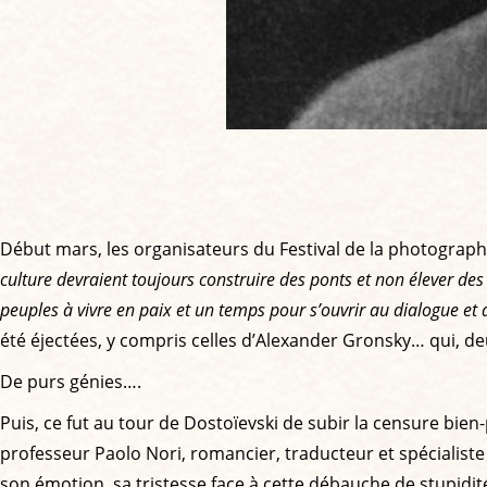
Début mars, les organisateurs du Festival de la photograph
culture devraient toujours construire des ponts et non élever des 
peuples à vivre en paix et un temps pour s’ouvrir au dialogue et a
été éjectées, y compris celles d’Alexander Gronsky… qui, deu
De purs génies….
Puis, ce fut au tour de Dostoïevski de subir la censure bien-p
professeur Paolo Nori, romancier, traducteur et spécialiste de
son émotion, sa tristesse face à cette débauche de stupidité.