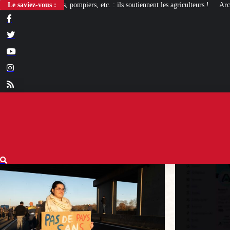
iers, etc. : ils soutiennent les agriculteurs !
Le saviez-vous :
Arcom : l’humour, totem d’im