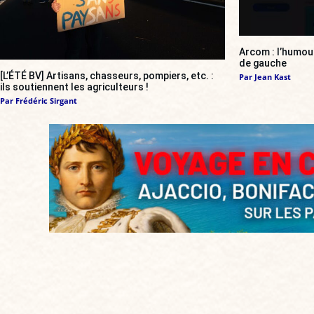
Arcom : l’humou
de gauche
[L’ÉTÉ BV] Artisans, chasseurs, pompiers, etc. :
Par
Jean Kast
ils soutiennent les agriculteurs !
Par
Frédéric Sirgant