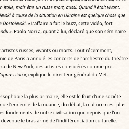
Italie, mais être un russe mort, aussi. Quand il était vivant,
oïevski à cause de la situation en Ukraine est quelque chose que
e Dostoïevski. »
L’affaire a fait le buzz, cette vidéo, fort
endu »
. Paolo Nori a, quant à lui, déclaré que son séminaire
d’artistes russes, vivants ou morts. Tout récemment,
ie de Paris a annulé les concerts de l’orchestre du théâtre
pera de New York, des artistes considérés comme pro-
l'oppression »
, explique le directeur général du Met.
sophobie la plus primaire, elle est le fruit d’une société
nue l’ennemie de la nuance, du débat, la culture n’est plus
es fondements de notre civilisation que depuis que l’on
t devenue le bras armé de l’indifférenciation culturelle.