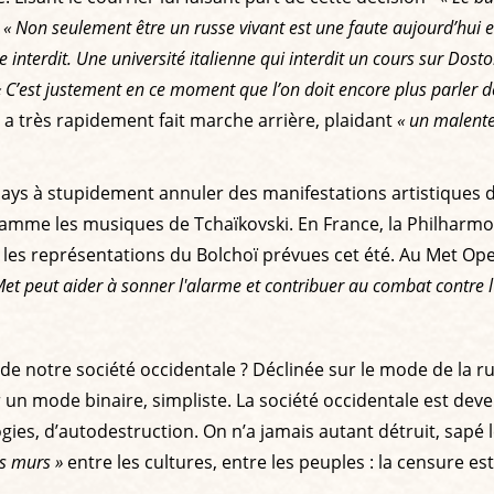
:
« Non seulement être un russe vivant est une faute aujourd’hui en 
interdit. Une université italienne qui interdit un cours sur Dost
« C’est justement en ce moment que l’on doit encore plus parler d
é a très rapidement fait marche arrière, plaidant
« un malent
 pays à stupidement annuler des manifestations artistiques 
ramme les musiques de Tchaïkovski. En France, la Philharmon
a les représentations du Bolchoï prévues cet été. Au Met O
 Met peut aider à sonner l'alarme et contribuer au combat contre 
 de notre société occidentale ? Déclinée sur le mode de la rus
r un mode binaire, simpliste. La société occidentale est deve
s, d’autodestruction. On n’a jamais autant détruit, sapé l
es murs »
entre les cultures, entre les peuples : la censure es