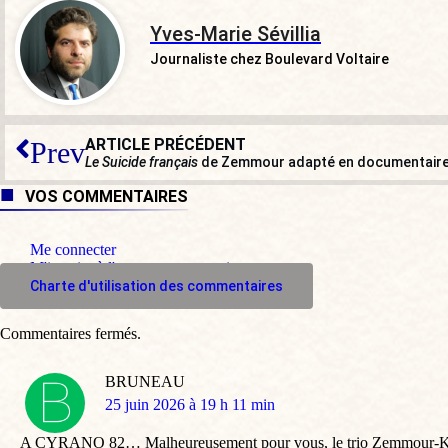
Yves-Marie Sévillia
Journaliste chez Boulevard Voltaire
ARTICLE PRÉCÉDENT
Prev
Le Suicide français
de Zemmour adapté en documentaire : 
VOS COMMENTAIRES
Me connecter
M'inscrire à l'espace commentaire
Charte d'utilisation des commentaires
Commentaires fermés.
BRUNEAU
dit
25 juin 2026 à 19 h 11 min
:
A CYRANO 82… Malheureusement pour vous, le trio Zemmour-Knafo