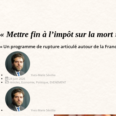
« Mettre fin à l’impôt sur la mort 
« Un programme de rupture articulé autour de la France
Yves-Marie Sévillia
24 juin 2026
Articles
,
Economie
,
Politique
,
EVENEMENT
Yves-Marie Sévillia