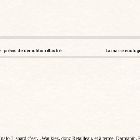
précis de démolition illustré
La mairie écolog
-Lisnard c’est…Waukiez, donc Retailleau, et à terme, Darmanin, P