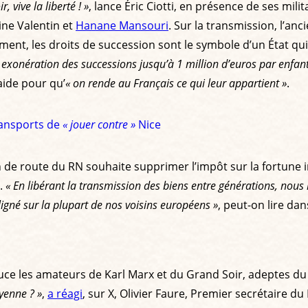
ir, vive la liberté ! »
, lance Éric Ciotti, en présence de ses mil
ine Valentin et
Hanane Mansouri
. Sur la transmission, l’an
ment, les droits de succession sont le symbole d’un État qui 
re exonération des successions jusqu’à 1 million d’euros par enfan
laide pour qu’
« on rende au Français ce qui leur appartient »
.
Transports de
« jouer contre »
Nice
de route du RN souhaite supprimer l’impôt sur la fortune 
).
« En libérant la transmission des biens entre générations, nous 
igné sur la plupart de nos voisins européens »
, peut-on lire d
uce les amateurs de Karl Marx et du Grand Soir, adeptes du 
oyenne ? »
,
a réagi
, sur X, Olivier Faure, Premier secrétaire du 