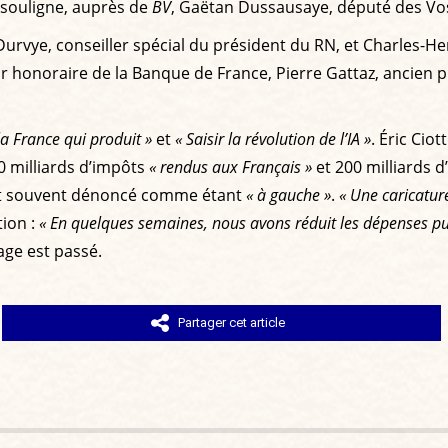
 souligne, auprès de
BV
, Gaëtan Dussausaye, député des Vo
rvye, conseiller spécial du président du RN, et Charles-Henr
r honoraire de la Banque de France, Pierre Gattaz, ancien 
la France qui produit »
et
« Saisir la révolution de l’IA »
. Éric Ciott
 milliards d’impôts
« rendus aux Français »
et 200 milliards 
est souvent dénoncé comme étant
« à gauche »
.
« Une caricatur
tion :
« En quelques semaines, nous avons réduit les dépenses pub
age est passé.
Partager cet article