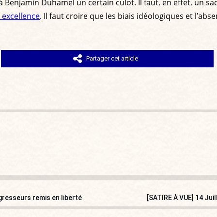
 à Benjamin Duhamel un certain culot. Il faut, en effet, un 
r excellence
. Il faut croire que les biais idéologiques et l’a
Partager cet article
gresseurs remis en liberté
[SATIRE À VUE] 14 Jui