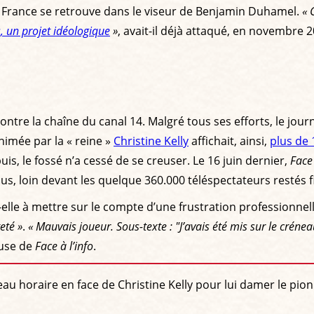
de France se retrouve dans le viseur de Benjamin Duhamel.
« 
s, un projet idéologique
»
, avait-il déjà attaqué, en novembre 
tre la chaîne du canal 14. Malgré tous ses efforts, le journ
nimée par la « reine »
Christine Kelly
affichait, ainsi,
plus de
uis, le fossé n’a cessé de se creuser. Le 16 juin dernier,
Face 
s, loin devant les quelque 360.000 téléspectateurs restés 
-elle à mettre sur le compte d’une frustration professionnelle 
eté »
.
« Mauvais joueur. Sous-texte : "J’avais été mis sur le crénea
use de
Face à l’info
.
eau horaire en face de Christine Kelly pour lui damer le pion 