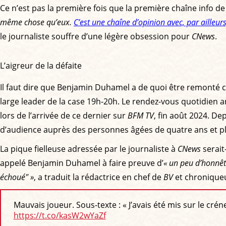
Ce n’est pas la première fois que la première chaîne info 
même chose qu’eux.
C’est une chaîne d’opinion avec, par ailleur
le journaliste souffre d’une légère obsession pour
CNews
.
L’aigreur de la défaite
Il faut dire que Benjamin Duhamel a de quoi être remonté con
large leader de la case 19h-20h. Le rendez-vous quotidien a
lors de l’arrivée de ce dernier sur
BFM TV
, fin août 2024. Dep
d’audience auprès des personnes âgées de quatre ans et plu
La pique fielleuse adressée par le journaliste à
CNews
serait
appelé Benjamin Duhamel à faire preuve d’
« un peu d’honnêt
échoué" »
, a traduit la rédactrice en chef de
BV
et chronique
Mauvais joueur. Sous-texte : « J’avais été mis sur le crén
https://t.co/kasW2wYaZf