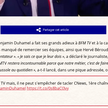
Partager cet article
 Benjamin Duhamel a fait ses grands adieux à
BFM TV
et à la ca
as manqué de remercier ses équipes, ainsi que Hervé Bérou
ntateur »
.
« Je sais ce que je leur dois »
, a déclaré le journalist
MTV
restera incontournable parce que notre métier, c’est de faire 
oussole au quotidien »
, a-t-il lancé, dans une pique adressée, 
mais, il ne peut s'empêcher de tacler CNews, 1ère chaîne i
jaminDuhamel
https://t.co/0s8baCJ3vy