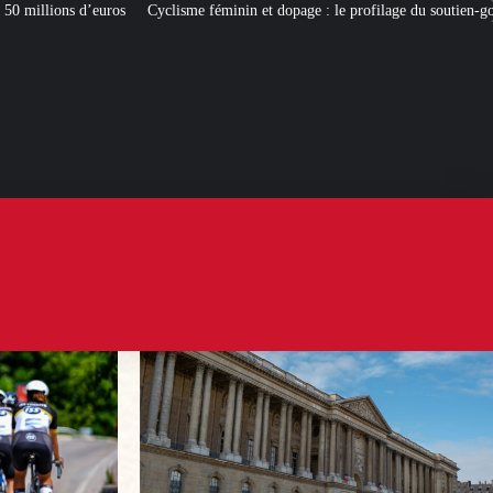
sme féminin et dopage : le profilage du soutien-gorge en question
[L’ÉTÉ BV