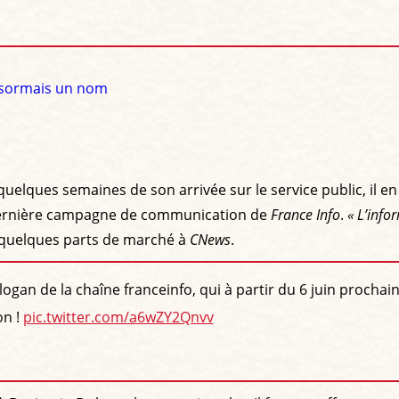
désormais un nom
lques semaines de son arrivée sur le service public, il en 
 dernière campagne de communication de
France Info
.
« L’info
er quelques parts de marché à
CNews
.
ogan de la chaîne franceinfo, qui à partir du 6 juin prochain
on !
pic.twitter.com/a6wZY2Qnvv