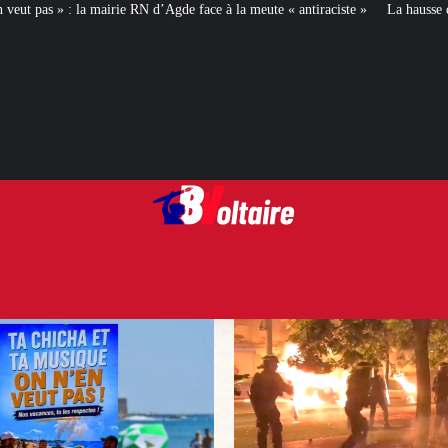
e face à la meute « antiraciste »
La hausse de la taxe attentat va augmenter