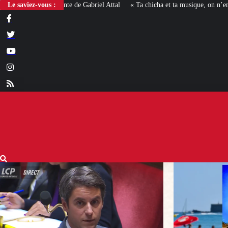
Le saviez-vous :
« Ta chicha et ta musique, on n’en veut pas » : la mairie RN d’Agd