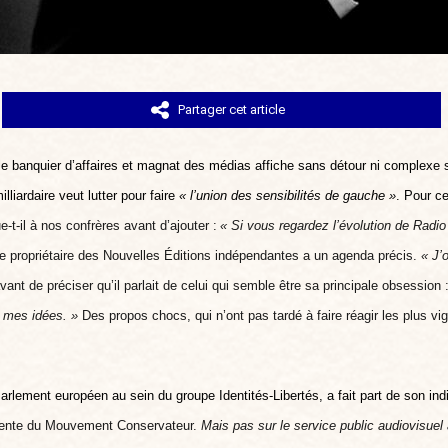
Partager cet article
 le banquier d’affaires et magnat des médias
affiche sans détour ni complexe 
milliardaire veut lutter pour faire
« l’union des sensibilités de gauche »
. Pour c
e-t-il à nos confrères avant d’ajouter :
« Si vous regardez l’évolution de Radi
e propriétaire des Nouvelles Éditions indépendantes a un agenda précis.
«
J
’
 avant de préciser qu’il parlait de celui qui semble être sa principale obsession 
e mes idées. »
Des propos chocs, qui n’ont pas tardé à faire réagir les plus vig
rlement européen au sein du groupe Identités-Libertés, a fait part de son ind
idente du Mouvement Conservateur.
Mais pas sur le service public audiovisuel