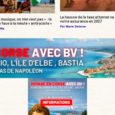
La hausse de la taxe attentat v
 musique, on n’en veut pas » : la
votre assurance en 2027
 face à la meute « antiraciste »
Par
Marie Delarue
llia