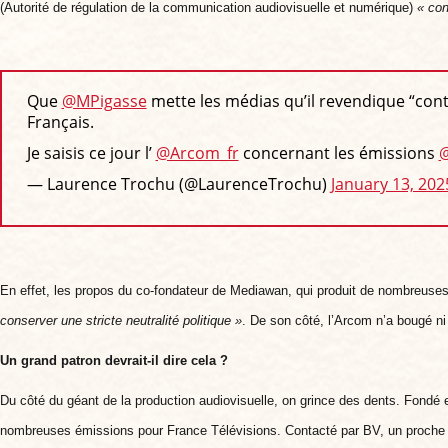
(Autorité de régulation de la communication audiovisuelle et numérique)
«
con
Que
@MPigasse
mette les médias qu’il revendique “contrô
Français.
Je saisis ce jour l’
@Arcom_fr
concernant les émissions
@
— Laurence Trochu (@LaurenceTrochu)
January 13, 202
En effet,
l
es propos du co-fondateur de Mediawan, qui produit de nombreuses é
conserver une stricte neutralité politique »
.
De son côté, l’Arcom n’a bougé ni d
Un grand patron devrait-il dire cela ?
Du côté du géant de la production audiovisuelle, on grince des dents. Fondé en
nombreuses émissions pour France Télévisions. Contacté par
BV
, un proche