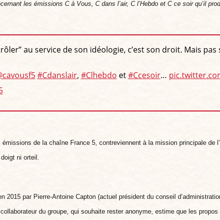
cernant les émissions C à Vous, C dans l’air, C l’Hebdo et C ce soir qu’il pr
ler” au service de son idéologie, c’est son droit. Mais pas s
cavousf5
#Cdanslair
,
#Clhebdo
et
#Ccesoir
…
pic.twitter.
5
missions de la chaîne France 5, contreviennent à la mission principale de l’
oigt ni orteil.
 2015 par Pierre-Antoine Capton (actuel président du conseil d’administration)
 collaborateur du groupe, qui souhaite rester anonyme, estime que l
es propos