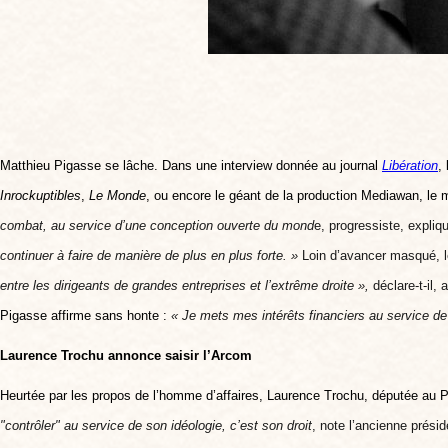
Matthieu Pigasse se lâche. Dans une interview donnée au journal
Libération
,
Inrockuptibles
,
Le Monde
, ou
encore le géant de la production
Mediawan,
le 
combat, au service d’une conception ouverte du mond
e, progressiste,
expliqu
continuer à faire de manière de plus en plus forte.
»
Loin d’avancer masqué, l
entre les dirigeants de grandes entreprises et l’extrême droite »,
déclare-t-il,
Pigasse affirme sans honte :
« J
e mets mes intérêts financiers au service d
Laurence Trochu annonce saisir l’Arcom
Heurtée par les propos de l’homme d’affaires, Laurence Trochu, députée au Pa
"contrôler" au service de son idéologie, c’est son droit
,
note l’ancienne prés