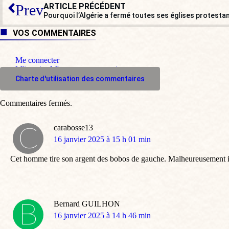
ARTICLE PRÉCÉDENT
Prev
Pourquoi l’Algérie a fermé toutes ses églises protesta
VOS COMMENTAIRES
Me connecter
M'inscrire à l'espace commentaire
Charte d'utilisation des commentaires
Commentaires fermés.
carabosse13
dit
16 janvier 2025 à 15 h 01 min
:
Cet homme tire son argent des bobos de gauche. Malheureusement i
Bernard GUILHON
dit
16 janvier 2025 à 14 h 46 min
: