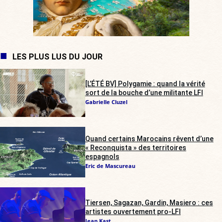
LES PLUS LUS DU JOUR
[L’ÉTÉ BV] Polygamie : quand la vérité
sort de la bouche d’une militante LFI
Gabrielle Cluzel
Quand certains Marocains rêvent d’une
« Reconquista » des territoires
espagnols
Eric de Mascureau
Tiersen, Sagazan, Gardin, Masiero : ces
artistes ouvertement pro-LFI
Jean Kast