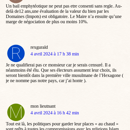
:
Un bail emphytéotique ne peut pas etre consenti sans regle. Au-
delà de12 ans,une évaluation de la valeur du bien par les
Domaines (Impots) est obligatoire. Le Maire n’a ensuite qu’une
marge de négociation de plus ou moins 10%.
rexgurald
dit
4 avril 2024 à 17 h 38 min
:
Je ne qualifierai pas ce monsieur car je serais censuré. Il a
néanmoins été élu. Que ses électeurs assument leur choix, ils
seront bientôt dans la première ville musulmane de l’Hexagone (
je ne nomme pas notre pays, car j’ai honte ).
mon lieutnant
dit
4 avril 2024 à 16 h 42 min
:
Tout est là, les politiques pour garder leur places « au chaud »
sont prêts à toutes les compromissions avec les religions Islam