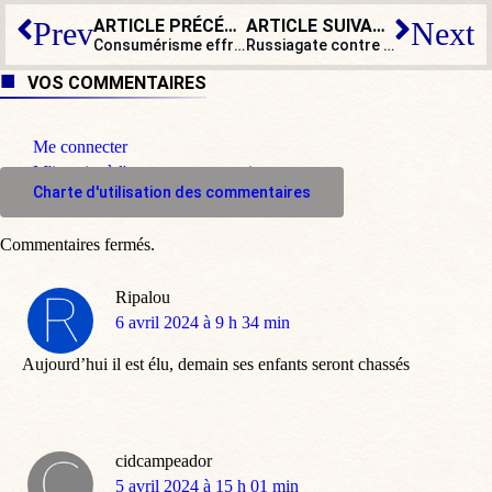
ARTICLE PRÉCÉDENT
ARTICLE SUIVANT
Prev
Next
Consumérisme effréné, réseaux sociaux, médecins sans éthique… Comment ils ont assassiné l’enfance
Russiagate contre Qatargate, le match
VOS COMMENTAIRES
Me connecter
M'inscrire à l'espace commentaire
Charte d'utilisation des commentaires
Commentaires fermés.
Ripalou
dit
6 avril 2024 à 9 h 34 min
:
Aujourd’hui il est élu, demain ses enfants seront chassés
cidcampeador
dit
5 avril 2024 à 15 h 01 min