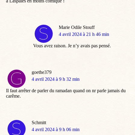
à Laspales en moins comique !
Marie Odile Stouff
dit
4 avril 2024 à 21 h 46 min
:
Vous avez raison. Je n’y avais pas pensé.
goethe379
dit
4 avril 2024 à 9 h 32 min
:
Il faut arrêter de parler du ramadan quand on nr parle jamais du
carême.
Schmitt
dit
4 avril 2024 à 9 h 06 min
: