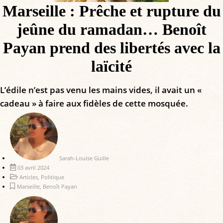
Marseille : Prêche et rupture du
jeûne du ramadan… Benoît
Payan prend des libertés avec la
laïcité
L’édile n’est pas venu les mains vides, il avait un «
cadeau » à faire aux fidèles de cette mosquée.
Sarah-Louise Guille
03 avril 2024
Articles
,
Politique
Marseille
,
Benoît Payan