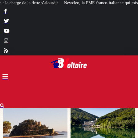
Newcleo, la PME franco-italienne qui mise sur l’avenir du « mini nucléaire 