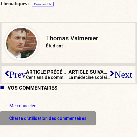
Thématiques :
Crise au FN
Thomas Valmenier
Étudiant
ARTICLE PRÉCÉDENT
ARTICLE SUIVANT
Prev
Next
Cent ans de communisme et cent millions de morts !
La médecine scolaire, une médecine à la dérive
VOS COMMENTAIRES
Me connecter
M'inscrire à l'espace commentaire
Charte d'utilisation des commentaires