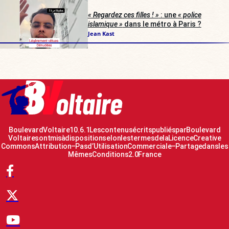
« Regardez ces filles ! »
: une
« police
islamique »
dans le métro à Paris ?
Jean Kast
Boulevard Voltaire 10.6.1 Les contenus écrits publiés par Boulevard
Voltaire sont mis à disposition selon les termes de la Licence Creative
Commons Attribution – Pas d’Utilisation Commerciale – Partage dans les
Mêmes Conditions 2.0 France