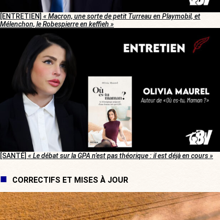
[ENTRETIEN]
« Macron, une sorte de petit Turreau en Playmobil, et
Mélenchon, le Robespierre en keffieh »
[SANTÉ]
« Le débat sur la GPA n’est pas théorique : il est déjà en cours »
CORRECTIFS ET MISES À JOUR