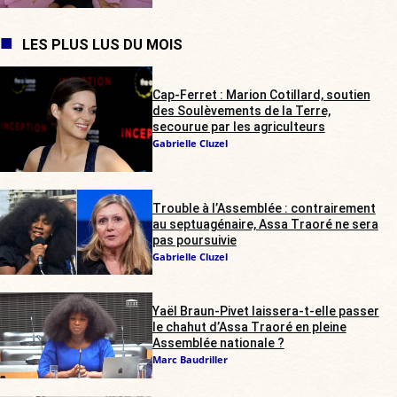
LES PLUS LUS DU MOIS
Cap-Ferret : Marion Cotillard, soutien
des Soulèvements de la Terre,
secourue par les agriculteurs
Gabrielle Cluzel
Trouble à l’Assemblée : contrairement
au septuagénaire, Assa Traoré ne sera
pas poursuivie
Gabrielle Cluzel
Yaël Braun-Pivet laissera-t-elle passer
le chahut d’Assa Traoré en pleine
Assemblée nationale ?
Marc Baudriller