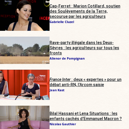
Cap-Ferret : Marion Cotillard, soutien
des Soulèvements de la Terre,
secourue par les agriculteurs
Gabrielle Cluzel
Rave-party illégale dans les Deux-
Sèvres : les agriculteurs sur tous les
fronts
Alienor de Pompignan
France Inter
: deux « expertes » pour un
débat anti-RN, l’Arcom saisie
Jean Kast
Bilal Hassani et Lena Situations : les
enfants cachés d’Emmanuel Macron ?
Nicolas Gauthier