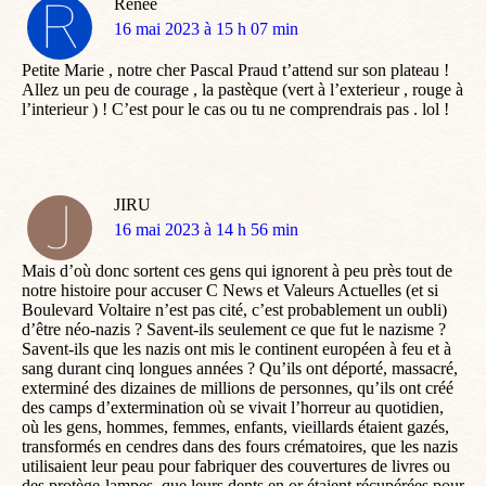
Renée
dit
16 mai 2023 à 15 h 07 min
:
Petite Marie , notre cher Pascal Praud t’attend sur son plateau !
Allez un peu de courage , la pastèque (vert à l’exterieur , rouge à
l’interieur ) ! C’est pour le cas ou tu ne comprendrais pas . lol !
JIRU
dit
16 mai 2023 à 14 h 56 min
:
Mais d’où donc sortent ces gens qui ignorent à peu près tout de
notre histoire pour accuser C News et Valeurs Actuelles (et si
Boulevard Voltaire n’est pas cité, c’est probablement un oubli)
d’être néo-nazis ? Savent-ils seulement ce que fut le nazisme ?
Savent-ils que les nazis ont mis le continent européen à feu et à
sang durant cinq longues années ? Qu’ils ont déporté, massacré,
exterminé des dizaines de millions de personnes, qu’ils ont créé
des camps d’extermination où se vivait l’horreur au quotidien,
où les gens, hommes, femmes, enfants, vieillards étaient gazés,
transformés en cendres dans des fours crématoires, que les nazis
utilisaient leur peau pour fabriquer des couvertures de livres ou
des protège-lampes, que leurs dents en or étaient récupérées pour