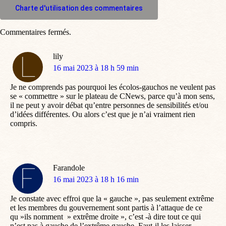
Charte d'utilisation des commentaires
Commentaires fermés.
lily
dit
16 mai 2023 à 18 h 59 min
:
Je ne comprends pas pourquoi les écolos-gauchos ne veulent pas
se « commettre » sur le plateau de CNews, parce qu’à mon sens,
il ne peut y avoir débat qu’entre personnes de sensibilités et/ou
d’idées différentes. Ou alors c’est que je n’ai vraiment rien
compris.
Farandole
dit
16 mai 2023 à 18 h 16 min
:
Je constate avec effroi que la « gauche », pas seulement extrême
et les membres du gouvernement sont partis à l’attaque de ce
qu »ils nomment » extrême droite », c’est -à dire tout ce qui
n’est pas à gauche de l’extrême gauche. Faut-il les laisser