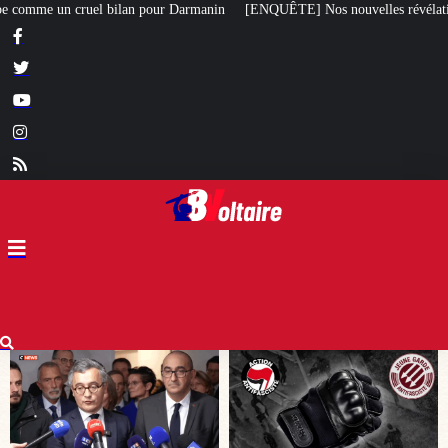
in
[ENQUÊTE] Nos nouvelles révélations sur le meurtre de Quentin commis 