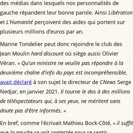
des médias dans lesquels nos personnalités de
gauche répandent leur bonne parole. Ainsi
Libération
et
L’Humanité
perçoivent des aides qui portent sur
plusieurs millions d’euros par an.
Marine Tondelier peut donc rejoindre le club des
Jean Moulin
hard discount
où siège aussi Olivier
Véran.
« Qu'un ministre ne veuille pas répondre à la
deuxième chaîne d'info du pays est incompréhensible
,
avait déclaré
à son sujet le directeur de
CNews
Serge
Nedjar, en janvier 2021.
Il tourne le dos à des millions
de téléspectateurs qui, à ses yeux, ne méritent sans
doute pas d'être informés. »
En bref, comme l’écrivait Mathieu Bock-Côté,
« il suffit
que la gauche se voit contestée pour se sentir