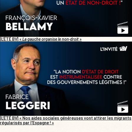
[L’ÉTÉ BV] «
La gauche organise le non-droit
»
[L’ÉTÉ BV] « Nos aides sociales généreuses vont attirer les migrants
régularisés par l’Espagne ! »