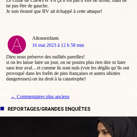
Le crime de Cnews et VA ça n’est pas d’être de droite, mais de
ne pas être de gauche.
Je suis étonné que BV ait échappé à cette attaque!
Allonsenfants
dit
16 mai 2023 à 12 h 58 min
:
Dieu nous préserve des nullités pareilles!
si on les laisse faire un jour, on ne pourra plus rien dire ni faire
sans leur aval…et comme ils sont nuls (voir les dégâts qu’ils ont
provoqué dans les forêts de pins françaises et autres idioties
dangereuses) on ira droit à la catastrophe!
Navigation de commentaire
← Commentaires plus anciens
REPORTAGES/GRANDES ENQUÊTES