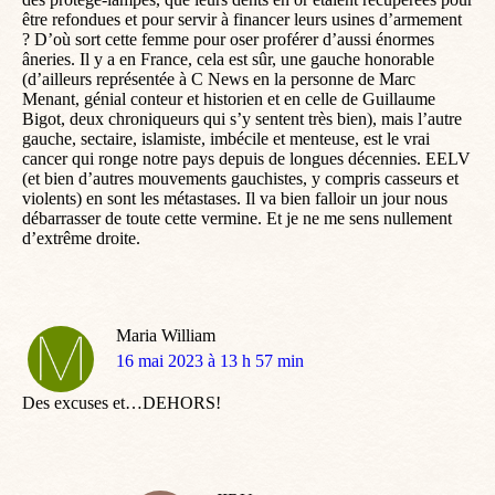
être refondues et pour servir à financer leurs usines d’armement
? D’où sort cette femme pour oser proférer d’aussi énormes
âneries. Il y a en France, cela est sûr, une gauche honorable
(d’ailleurs représentée à C News en la personne de Marc
Menant, génial conteur et historien et en celle de Guillaume
Bigot, deux chroniqueurs qui s’y sentent très bien), mais l’autre
gauche, sectaire, islamiste, imbécile et menteuse, est le vrai
cancer qui ronge notre pays depuis de longues décennies. EELV
(et bien d’autres mouvements gauchistes, y compris casseurs et
violents) en sont les métastases. Il va bien falloir un jour nous
débarrasser de toute cette vermine. Et je ne me sens nullement
d’extrême droite.
Maria William
dit
16 mai 2023 à 13 h 57 min
:
Des excuses et…DEHORS!