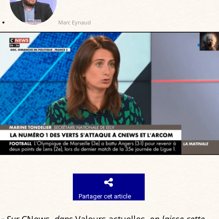
Marc Eynaud
Partager cet article
« Sur
CNews
, dans
Valeurs actuelles
, on laisse cette