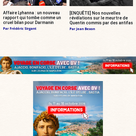
Affaire Lyhanna : un nouveau
[ENQUÊTE] Nos nouvelles
rapport qui tombe comme un
révélations sur le meurtre de
cruel bilan pour Darmanin
Quentin commis par des antifas
Par
Frédéric Sirgant
Par
Jean Bexon