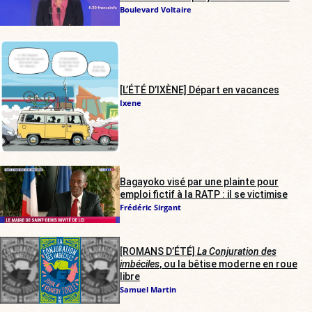
Boulevard Voltaire
[L’ÉTÉ D’IXÈNE] Départ en vacances
Ixene
Bagayoko visé par une plainte pour
emploi fictif à la RATP : il se victimise
Frédéric Sirgant
[ROMANS D’ÉTÉ]
La Conjuration des
imbéciles
, ou la bêtise moderne en roue
libre
Samuel Martin