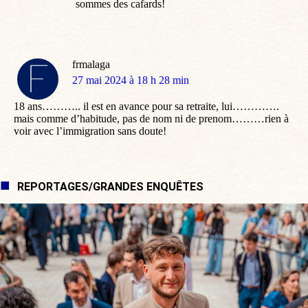
sommes des cafards!
frmalaga
dit
27 mai 2024 à 18 h 28 min
:
18 ans……….. il est en avance pour sa retraite, lui………….
mais comme d’habitude, pas de nom ni de prenom………rien à
voir avec l’immigration sans doute!
REPORTAGES/GRANDES ENQUÊTES