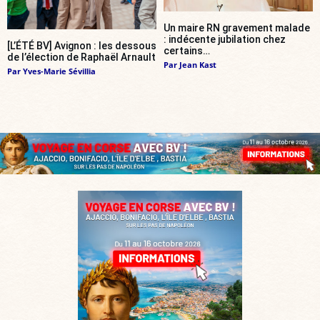
Un maire RN gravement malade
: indécente jubilation chez
[L’ÉTÉ BV] Avignon : les dessous
certains…
de l’élection de Raphaël Arnault
Par
Jean Kast
Par
Yves-Marie Sévillia