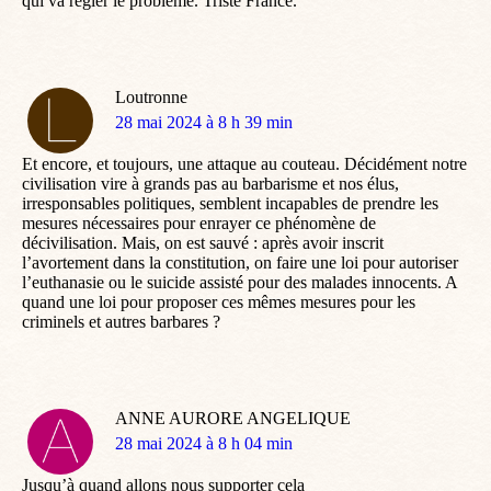
qui va régler le problème. Triste France.
Loutronne
dit
28 mai 2024 à 8 h 39 min
:
Et encore, et toujours, une attaque au couteau. Décidément notre
civilisation vire à grands pas au barbarisme et nos élus,
irresponsables politiques, semblent incapables de prendre les
mesures nécessaires pour enrayer ce phénomène de
décivilisation. Mais, on est sauvé : après avoir inscrit
l’avortement dans la constitution, on faire une loi pour autoriser
l’euthanasie ou le suicide assisté pour des malades innocents. A
quand une loi pour proposer ces mêmes mesures pour les
criminels et autres barbares ?
ANNE AURORE ANGELIQUE
dit
28 mai 2024 à 8 h 04 min
:
Jusqu’à quand allons nous supporter cela