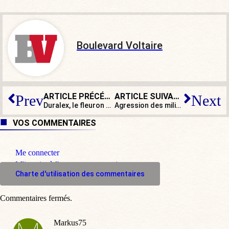
Boulevard Voltaire
ARTICLE PRÉCÉDENT
ARTICLE SUIVANT
Prev
Next
Duralex, le fleuron aux verres incassables, à nouveau en redressement judiciaire
Agression des militants lyonnais de l’UNI au cutter : l’agresseur reste libre
VOS COMMENTAIRES
Me connecter
M'inscrire à l'espace commentaire
Charte d'utilisation des commentaires
Commentaires fermés.
Markus75