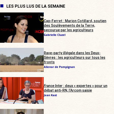
LES PLUS LUS DE LA SEMAINE
Cap-Ferret : Marion Cotillard, soutien
des Soulèvements de la Terre,
secourue par les agriculteurs
Gabrielle Cluzel
Rave-party illégale dans les Deux-
Sèvres : les agriculteurs sur tous les
fronts
Alienor de Pompignan
France Inter
: deux « expertes » pour un
débat anti-RN, l’Arcom saisie
Jean Kast