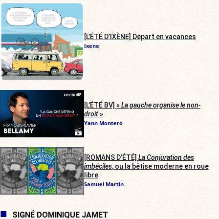
[L’ÉTÉ D’IXÈNE] Départ en vacances
Ixene
[L’ÉTÉ BV] «
La gauche organise le non-
droit
»
Yann Montero
[ROMANS D’ÉTÉ]
La Conjuration des
imbéciles
, ou la bêtise moderne en roue
libre
Samuel Martin
SIGNÉ DOMINIQUE JAMET