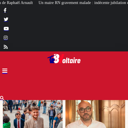
gravement malade : indécente jubilation chez certains…
Affaire Lyhanna :