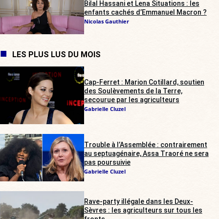
Bilal Hassani et Lena Situations : les
enfants cachés d’Emmanuel Macron ?
Nicolas Gauthier
LES PLUS LUS DU MOIS
Cap-Ferret : Marion Cotillard, soutien
des Soulèvements de la Terre,
secourue par les agriculteurs
Gabrielle Cluzel
Trouble à l’Assemblée : contrairement
au septuagénaire, Assa Traoré ne sera
pas poursuivie
Gabrielle Cluzel
Rave-party illégale dans les Deux-
Sèvres : les agriculteurs sur tous les
fronts