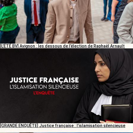
[L’ÉTÉ BV] Avignon : les dessous de l’élection de Raphaël Arnault
[GRANDE ENQUÊTE] Justice française : l’islamisation silencieuse