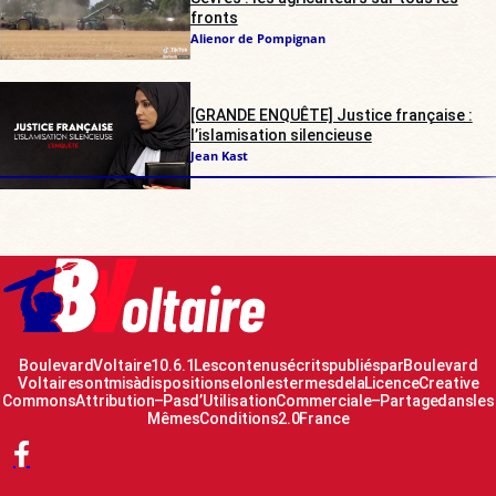
fronts
Alienor de Pompignan
[GRANDE ENQUÊTE] Justice française :
l’islamisation silencieuse
Jean Kast
Boulevard Voltaire 10.6.1 Les contenus écrits publiés par Boulevard
Voltaire sont mis à disposition selon les termes de la Licence Creative
Commons Attribution – Pas d’Utilisation Commerciale – Partage dans les
Mêmes Conditions 2.0 France