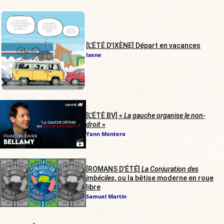
[L’ÉTÉ D’IXÈNE] Départ en vacances
Ixene
[L’ÉTÉ BV] «
La gauche organise le non-
droit
»
Yann Montero
[ROMANS D’ÉTÉ]
La Conjuration des
imbéciles
, ou la bêtise moderne en roue
libre
Samuel Martin