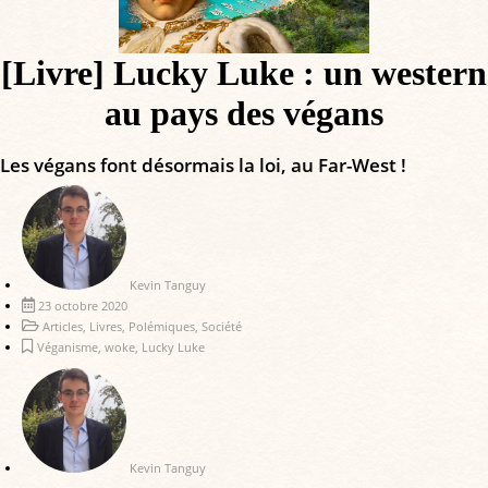
[Livre] Lucky Luke : un western
au pays des végans
Les végans font désormais la loi, au Far-West !
Kevin Tanguy
23 octobre 2020
Articles
,
Livres
,
Polémiques
,
Société
Véganisme
,
woke
,
Lucky Luke
Kevin Tanguy