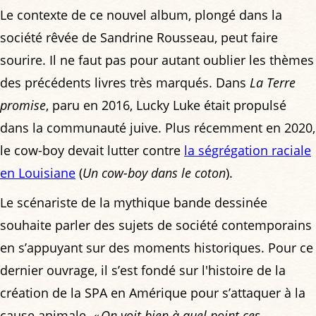
Le contexte de ce nouvel album, plongé dans la
société rêvée de Sandrine Rousseau, peut faire
sourire. Il ne faut pas pour autant oublier les thèmes
des précédents livres très marqués. Dans
La Terre
promise
, paru en 2016, Lucky Luke était propulsé
dans la communauté juive. Plus récemment en 2020,
le cow-boy devait lutter contre
la ségrégation raciale
en Louisiane
(
Un cow-boy dans le coton
).
Le scénariste de la mythique bande dessinée
souhaite parler des sujets de société contemporains
en s’appuyant sur des moments historiques. Pour ce
dernier ouvrage, il s’est fondé sur l'histoire de la
création de la SPA en Amérique pour s’attaquer à la
cause animale.
« On voit bien à quel point ces