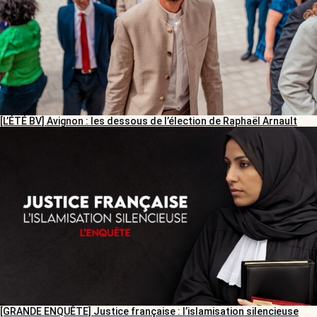
[L’ÉTÉ BV] Avignon : les dessous de l’élection de Raphaël Arnault
[GRANDE ENQUÊTE] Justice française : l’islamisation silencieuse