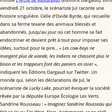
intitulé
L'Arche de Rantanplan
(Éditions Dargaud), sorti
vendredi 21 octobre, le scénariste Jul raconte une
histoire singulière. Celle d'Ovide Byrde, qui recueille
dans sa ferme texane des animaux blessés et
abandonnés. Jusqu’au jour où cet homme se fait
endoctriner et devient prêt à tout pour imposer ses
idées, surtout pour le pire…
« Les cow-boys ne
mangent plus de viande, les Indiens ne chassent plus le
bison et les trappeurs font des paniers en osier »
,
indiquent les Éditions Dargaud sur Twitter. Un
monde qui, selon les déclarations de Jul, le
scénariste de
Lucky Luke
, pourrait évoquer la société
rêvée par la députée Europe Écologie Les Verts
Sandrine Rousseau :
« Imaginez Sandrine Rousseau qui