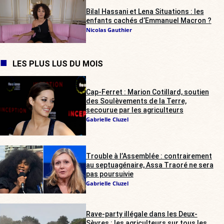
Bilal Hassani et Lena Situations : les
enfants cachés d’Emmanuel Macron ?
Nicolas Gauthier
LES PLUS LUS DU MOIS
Cap-Ferret : Marion Cotillard, soutien
des Soulèvements de la Terre,
secourue par les agriculteurs
Gabrielle Cluzel
Trouble à l’Assemblée : contrairement
au septuagénaire, Assa Traoré ne sera
pas poursuivie
Gabrielle Cluzel
Rave-party illégale dans les Deux-
Sèvres : les agriculteurs sur tous les