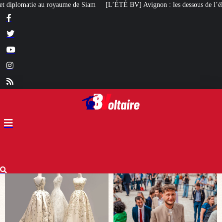
[L’ÉTÉ BV] Avignon : les dessous de l’élection de Raphaël Arnault
Un ma