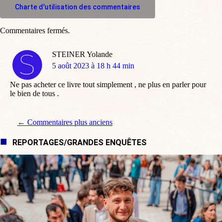
Charte d'utilisation des commentaires
Commentaires fermés.
STEINER Yolande
dit
5 août 2023 à 18 h 44 min
:
Ne pas acheter ce livre tout simplement , ne plus en parler pour
le bien de tous .
Navigation de commentaire
← Commentaires plus anciens
REPORTAGES/GRANDES ENQUÊTES