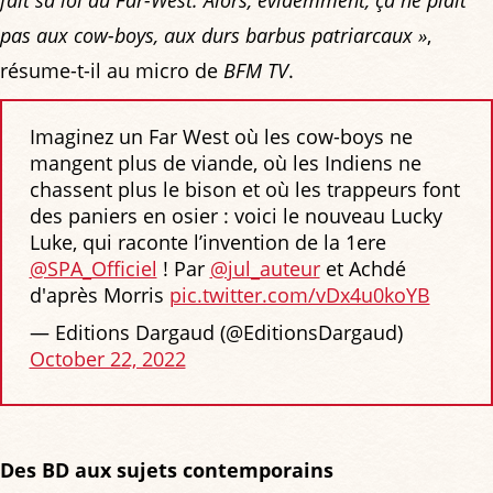
fait sa loi au Far-West. Alors, évidemment, ça ne plaît
pas aux cow-boys, aux durs barbus patriarcaux »
,
résume-t-il au micro de
BFM TV
.
Imaginez un Far West où les cow-boys ne
mangent plus de viande, où les Indiens ne
chassent plus le bison et où les trappeurs font
des paniers en osier : voici le nouveau Lucky
Luke, qui raconte l’invention de la 1ere
@SPA_Officiel
! Par
@jul_auteur
et Achdé
d'après Morris
pic.twitter.com/vDx4u0koYB
— Editions Dargaud (@EditionsDargaud)
October 22, 2022
Des BD aux sujets contemporains