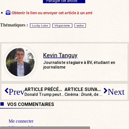
Partager cet article
Obtenir le lien ou envoyer cet article à un ami
Thématiques :
Lucky Luke
Véganisme
woke
Kevin Tanguy
Journaliste stagiaire à BV, étudiant en
journalisme
ARTICLE PRÉCÉDENT
ARTICLE SUIVANT
Prev
Next
Donald Trump peut-il encore gagner ?
Cinéma :
Drunk
, de Thomas Vinterberg
VOS COMMENTAIRES
Me connecter
M'inscrire à l'espace commentaire