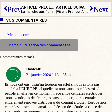
ARTICLE PRÉCÉDENT
ARTICLE SUIVANT
Prev
Next
La marche aux flambeaux en hommage au roi Louis XVI interdite
[Vive la France] À la découverte de la dentelle de Caudry
VOS COMMENTAIRES
Me connecter
M'inscrire à l'espace commentaire
Charte d'utilisation des commentaires
Commentaires fermés.
Danfer48
dit
21 janvier 2024 à 18 h 35 min
:
Ils nous ont eus jusqu’au trognon en effet si nous avions pas
adhéré a l’EUROPE tel quelle est nous aurions été les rois du
pétrole en effet en ce moment grâce a nos centrales électriques
,nous vendrions de l’énergies sans compter ,notre centrale
entièrement rénovée distribuerai du courant a toute l’Europe ,nos
centrales ne seraient jamais tombées en désuétudes a cause des
allemands, certainement que notre industrie ce porterai mieux