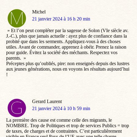
Michel
dit
21 janvier 2024 à 16 h 20 min
:
» Et l’on peut compléter par la sagesse de Solon (VIe siècle av.
J.-C.), plus que jamais actuelle : ayez plus de confiance dans la
probité que dans les serments. Appliquez-vous à des choses
utiles. Avant de commander, apprenez à obéir. Prenez la raison
pour guide. Évitez la société des méchants. Respectez vos
parents. »
Préceptes plus qu’oubliés, pire: non enseignés depuis des lustres
aux jeunes générations, nous en voyons les résultats aujourd’hui
!
Gerard Laurent
dit
21 janvier 2024 à 10 h 59 min
:
La première des cause est comme celle des migrants, le
NOMBRE. Trop de Politiques et trop de services Publics = trop
de taxes, de charges et de contraintes. C’est particulièrement
visible en France seul Pays de l’UE avec une telle charge