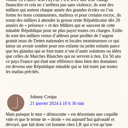
financière et cela ne s’arrêtera pas sans violence, ils sont des
milliers qui sortent chaque année des grandes écoles ou l’on
forme les bons communistes, mafieux et pour certains escroc, ils
sonnt des milliers à attendre la grosse rente Républicaine dès 20
années de « présence » et des Milliers qui se sauvent de cette
minable République pour ne plus payer toutes ces charges. Enfin
ils sont des milliers venus d’ailleurs pour profiter de l’argent
gratuit issus de Dettes nationales et locales monstrueuses ce qui
laisse un avenir sombre pour nos enfants ou petits enfants parce
que les glandus qui se font traire n’ont d’autre solutions ou idées
que celles de Marches Blanches qui ne servent à rien. En 50 ans
ce pays France qui était une référence dans bien des domaines
est devenu une République minable qui se fait traire par toutes
les mafias précités.
Johnny Croipa
dit
21 janvier 2024 à 10 h 30 min
:
Mais puisque le mot « démocratie » est désormais une coquille
vide et que le terme de « droite » est aujourd’hui galvaudé et
dévoyé, que fait donc cet homme chez LR qui n’est qu’une