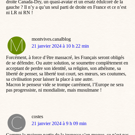
droite Canada-Dry, un quasi-avatar et un ersatz édulcoré de la
gauche ? Il n’y a qu’un seul parti de droite en France et ce n’est
ni LR ni RN !
montvives.canalblog
dit
21 janvier 2024 à 10 h 22 min
:
Forcément, à force d’être massacré, les Français seront obligés
de se défendre. Ou autre solution, se soumettre complètement en
acceptant de perdre son identité, sa religion, son athéisme, sa
liberté de penser, sa liberté tout court, ses mœurs, ses coutumes,
sa civilisation pour laisser la place à une autre.
Macron le penseur vide se trompe carrément, l’Europe ne sera
pas progressiste, ni mondialiste, mais musulmane !
costes
dit
21 janvier 2024 à 9 h 09 min
:
Comme la majeure partie de la jeunesse s’en moque, ce n’est pas