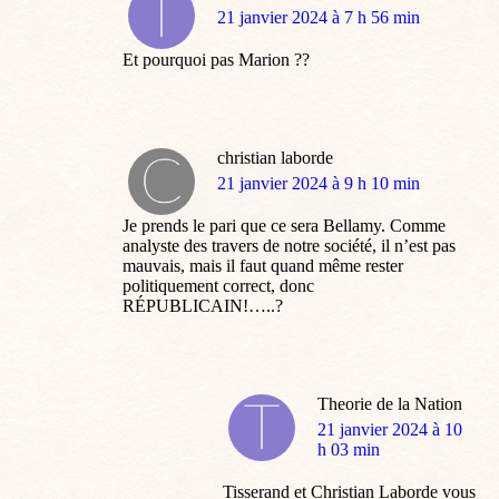
dit
21 janvier 2024 à 7 h 56 min
:
Et pourquoi pas Marion ??
christian laborde
dit
21 janvier 2024 à 9 h 10 min
:
Je prends le pari que ce sera Bellamy. Comme
analyste des travers de notre société, il n’est pas
mauvais, mais il faut quand même rester
politiquement correct, donc
RÉPUBLICAIN!…..?
Theorie de la Nation
dit
21 janvier 2024 à 10
:
h 03 min
Tisserand et Christian Laborde vous