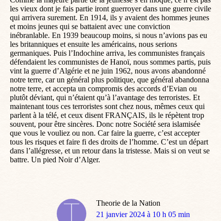
les vieux dont je fais partie iront guerroyer dans une guerre civile
qui arrivera surement. En 1914, ils y avaient des hommes jeunes
et moins jeunes qui se battaient avec une conviction
inébranlable. En 1939 beaucoup moins, si nous n’avions pas eu
les britanniques et ensuite les américains, nous serions
germaniques. Puis l’Indochine arriva, les communistes français
défendaient les communistes de Hanoï, nous sommes partis, puis
vint la guerre d’Algérie et ne juin 1962, nous avons abandonné
notre terre, car un général plus politique, que général abandonna
notre terre, et accepta un compromis des accords d’Evian ou
plutôt déviant, qui n’étaient qu’à l’avantage des terroristes. Et
maintenant tous ces terroristes sont chez nous, mêmes ceux qui
parlent à la télé, et ceux disent FRANÇAIS, ils le répètent trop
souvent, pour être sincères. Donc notre Société sera islamisée
que vous le vouliez ou non. Car faire la guerre, c’est accepter
tous les risques et faire fi des droits de l’homme. C’est un départ
dans l’allégresse, et un retour dans la tristesse. Mais si on veut se
battre. Un pied Noir d’Alger.
Theorie de la Nation
dit
21 janvier 2024 à 10 h 05 min