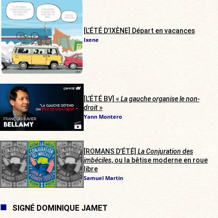
[L’ÉTÉ D’IXÈNE] Départ en vacances
Ixene
[L’ÉTÉ BV] «
La gauche organise le non-
droit
»
Yann Montero
[ROMANS D’ÉTÉ]
La Conjuration des
imbéciles
, ou la bêtise moderne en roue
libre
Samuel Martin
SIGNÉ DOMINIQUE JAMET