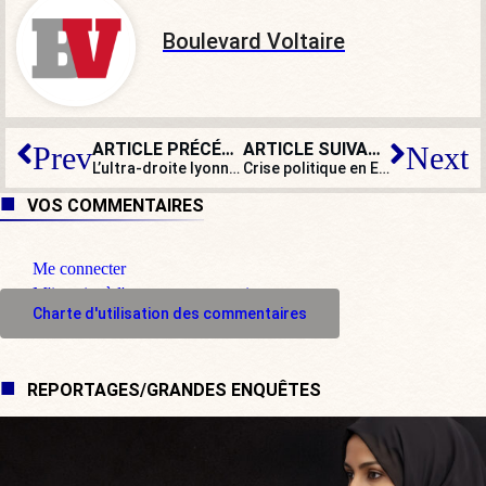
Boulevard Voltaire
ARTICLE PRÉCÉDENT
ARTICLE SUIVANT
Prev
Next
L’ultra-droite lyonnaise, une sourde menace, selon Darmanin et… Mélenchon !
Crise politique en Espagne : « L’Espagne n’est pas à vendre ! »
VOS COMMENTAIRES
Me connecter
M'inscrire à l'espace commentaire
Charte d'utilisation des commentaires
REPORTAGES/GRANDES ENQUÊTES