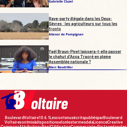
Gabrielle Cluzel
Rave-party illégale dans les Deux-
Sèvres : les agriculteurs sur tous les
fronts
Alienor de Pompignan
Yaël Braun-Pivet laissera-t-elle passer
le chahut d’Assa Traoré en pleine
Assemblée nationale ?
Marc Baudriller
Boulevard Voltaire 10.6.1 Les contenus écrits publiés par Boulevard
Voltaire sont mis à disposition selon les termes de la Licence Creative
Commons Attribution – Pas d’Utilisation Commerciale – Partage dans les