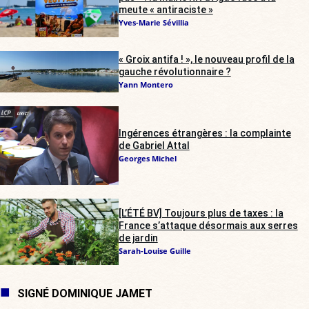
meute « antiraciste »
Yves-Marie Sévillia
« Groix antifa ! », le nouveau profil de la
gauche révolutionnaire ?
Yann Montero
Ingérences étrangères : la complainte
de Gabriel Attal
Georges Michel
[L’ÉTÉ BV] Toujours plus de taxes : la
France s’attaque désormais aux serres
de jardin
Sarah-Louise Guille
SIGNÉ DOMINIQUE JAMET