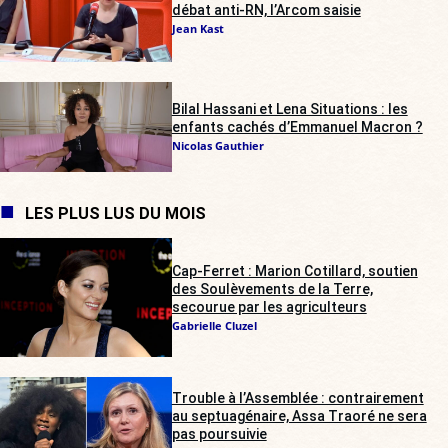
débat anti-RN, l’Arcom saisie
Jean Kast
Bilal Hassani et Lena Situations : les
enfants cachés d’Emmanuel Macron ?
Nicolas Gauthier
LES PLUS LUS DU MOIS
Cap-Ferret : Marion Cotillard, soutien
des Soulèvements de la Terre,
secourue par les agriculteurs
Gabrielle Cluzel
Trouble à l’Assemblée : contrairement
au septuagénaire, Assa Traoré ne sera
pas poursuivie