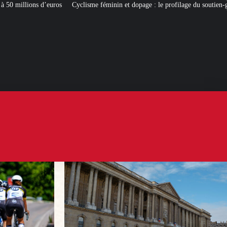
lisme féminin et dopage : le profilage du soutien-gorge en question
[L’ÉTÉ 