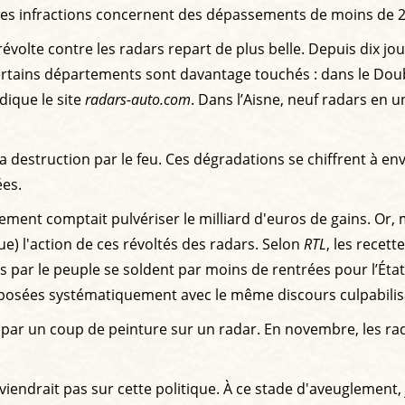
ces infractions concernent des dépassements de moins de 
volte contre les radars repart de plus belle. Depuis dix jour
ertains départements sont davantage touchés : dans le Doub
ndique le site
radars-auto.com
. Dans l’Aisne, neuf radars en
 destruction par le feu. Ces dégradations se chiffrent à env
ées.
ement comptait pulvériser le milliard d'euros de gains. Or, 
ue) l'action de ces révoltés des radars. Selon
RTL
, les recet
par le peuple se soldent par moins de rentrées pour l’État
osées systématiquement avec le même discours culpabilisat
par un coup de peinture sur un radar. En novembre, les rada
viendrait pas sur cette politique. À ce stade d'aveuglement, 