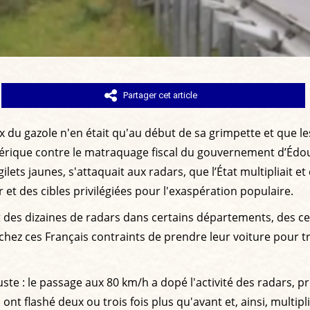
Partager cet article
rix du gazole n'en était qu'au début de sa grimpette et que l
hérique contre le matraquage fiscal du gouvernement d’Édo
 jaunes, s'attaquait aux radars, que l’État multipliait et q
 et des cibles privilégiées pour l'exaspération populaire.
t des dizaines de radars dans certains départements, des c
hez ces Français contraints de prendre leur voiture pour trav
juste : le passage aux 80 km/h a dopé l'activité des radars, 
nt flashé deux ou trois fois plus qu'avant et, ainsi, multipli