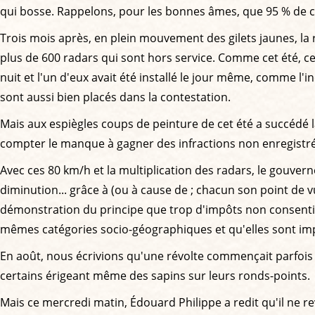
qui bosse. Rappelons, pour les bonnes âmes, que 95 % de 
Trois mois après, en plein mouvement des gilets jaunes, la ré
plus de 600 radars qui sont hors service. Comme cet été, c
nuit et l'un d'eux avait été installé le jour même, comme l'i
sont aussi bien placés dans la contestation.
Mais aux espiègles coups de peinture de cet été a succédé la
compter le manque à gagner des infractions non enregistr
Avec ces 80 km/h et la multiplication des radars, le gouvern
diminution... grâce à (ou à cause de ; chacun son point de v
démonstration du principe que trop d'impôts non consentis 
mêmes catégories socio-géographiques et qu'elles sont imp
En août, nous écrivions qu'une révolte commençait parfois 
certains érigeant même des sapins sur leurs ronds-points.
Mais ce mercredi matin, Édouard Philippe a redit qu'il ne re