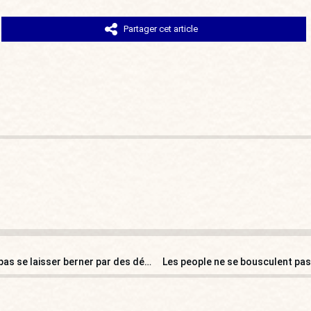
Partager cet article
Ludovine de La Rochère : « Les gilets jaunes ne doivent pas se laisser berner par des débats en région ! »
Les people ne se bousculent pas 