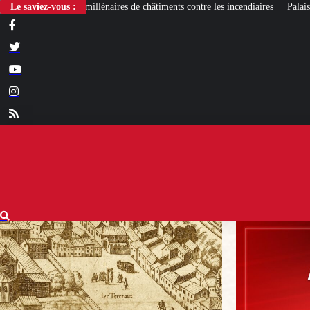
ires de châtiments contre les incendiaires
Le saviez-vous :
Palais Bourbon : des élus RN dema