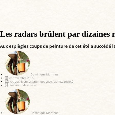
Les radars brûlent par dizaines
Aux espiègles coups de peinture de cet été a succédé la
Dominique Monthus
28 novembre 2018
Articles
,
Manifestation des gilets jaunes
,
Société
Limitation de vitesse
Dominique Monthus