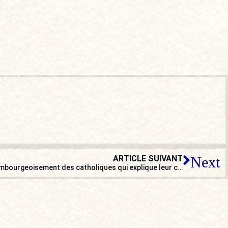
ARTICLE SUIVANT
Next
Jean Sévilla : « Il y a une forme d’embourgeoisement des catholiques qui explique leur choix LREM »