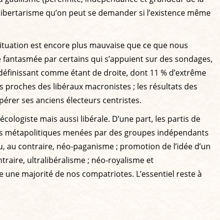
l-libertarisme qu’on peut se demander si l’existence même
 situation est encore plus mauvaise que ce que nous
ie fantasmée par certains qui s’appuient sur des sondages,
 définissant comme étant de droite, dont 11 % d’extrême
ès proches des libéraux macronistes ; les résultats des
érer ses anciens électeurs centristes.
cologiste mais aussi libérale. D’une part, les partis de
ctions métapolitiques menées par des groupes indépendants
 ou, au contraire, néo-paganisme ; promotion de l’idée d’un
traire, ultralibéralisme ; néo-royalisme et
e une majorité de nos compatriotes. L’essentiel reste à