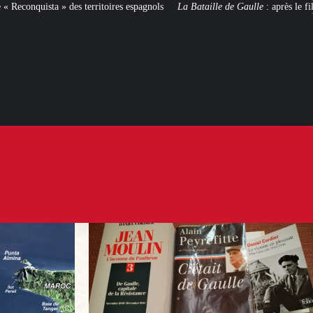
res espagnols
La Bataille de Gaulle
: après le film, les livres !
[CINÉMA