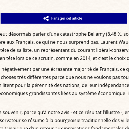
Partager cet article
eut désormais parler d’une catastrophe Bellamy (8,48 %, soit
ère aux Français, ce qui ne nous surprend pas. Laurent Wauqu
 tête de sa liste, un représentant du courant libéral-conserv
 en tête lors de ce scrutin, comme en 2014, et c’est le choix 
 négativement par une écrasante majorité de Français, ce qu
es choses très différentes parce que nous ne voulons pas to
militent pour la pérennité des nations, de leur indépendance,
és économiques grandissantes liées au système économique l
ouvenir, parce qu’à notre avis - et ce résultat l’illustre -, 
nservateur se résume à la bourgeoisie traditionnelle des vil
ait venir que d’un retour aux inspirations fondamentales d