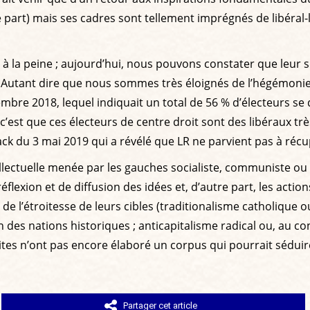
re part) mais ses cadres sont tellement imprégnés de libéra
 à la peine ; aujourd’hui, nous pouvons constater que leur
ges. Autant dire que nous sommes très éloignés de l’hégémon
mbre 2018, lequel indiquait un total de 56 % d’électeurs se
 c’est que ces électeurs de centre droit sont des libéraux tr
 du 3 mai 2019 qui a révélé que LR ne parvient pas à récup
llectuelle menée par les gauches socialiste, communiste ou é
réflexion et de diffusion des idées et, d’autre part, les a
it de l’étroitesse de leurs cibles (traditionalisme catholique
 des nations historiques ; anticapitalisme radical ou, au con
oites n’ont pas encore élaboré un corpus qui pourrait séduir
Partager cet article