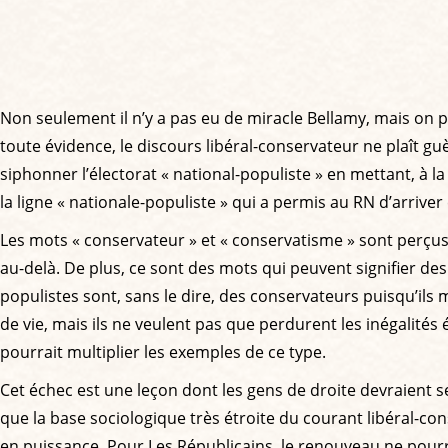
Non seulement il n’y a pas eu de miracle Bellamy, mais on p
toute évidence, le discours libéral-conservateur ne plaît gu
siphonner l’électorat « national-populiste » en mettant, à la
la ligne « nationale-populiste » qui a permis au RN d’arriver
Les mots « conservateur » et « conservatisme » sont perçus
au-delà. De plus, ce sont des mots qui peuvent signifier d
populistes sont, sans le dire, des conservateurs puisqu’ils 
de vie, mais ils ne veulent pas que perdurent les inégalit
pourrait multiplier les exemples de ce type.
Cet échec est une leçon dont les gens de droite devraient se s
que la base sociologique très étroite du courant libéral-co
en puissance. Pour Les Républicains, le renouveau ne pourr