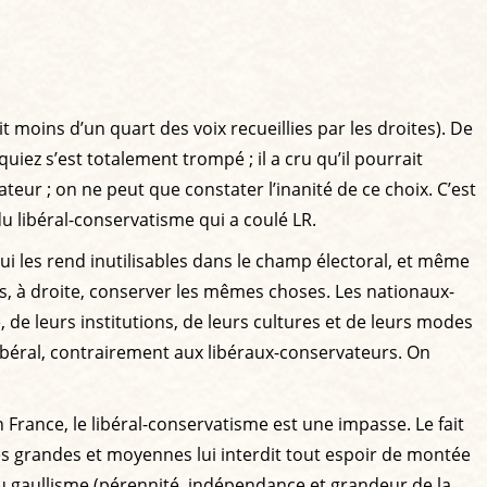
 moins d’un quart des voix recueillies par les droites). De
iez s’est totalement trompé ; il a cru qu’il pourrait
ateur ; on ne peut que constater l’inanité de ce choix. C’est
du libéral-conservatisme qui a coulé LR.
i les rend inutilisables dans le champ électoral, et même
us, à droite, conserver les mêmes choses. Les nationaux-
 de leurs institutions, de leurs cultures et de leurs modes
ibéral, contrairement aux libéraux-conservateurs. On
en France, le libéral-conservatisme est une impasse. Le fait
les grandes et moyennes lui interdit tout espoir de montée
u gaullisme (pérennité, indépendance et grandeur de la