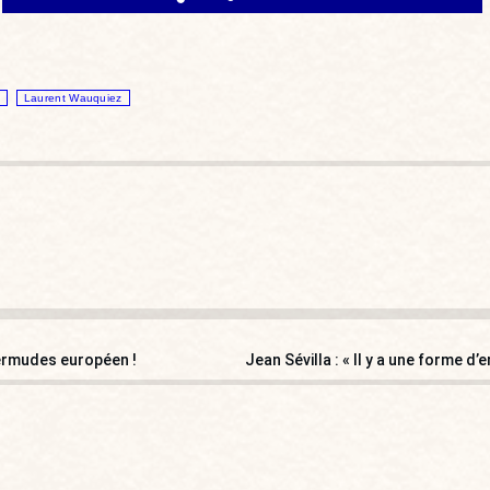
Laurent Wauquiez
Bermudes européen !