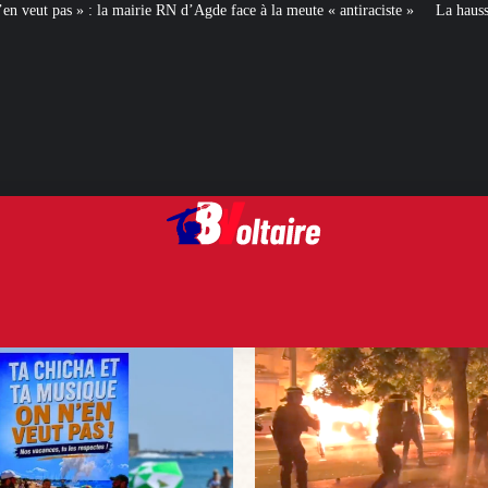
d’Agde face à la meute « antiraciste »
La hausse de la taxe attentat va augm