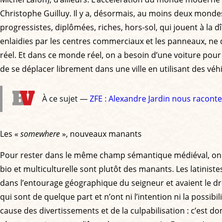
Christophe Guilluy. Il y a, désormais, au moins deux mondes,
progressistes, diplômées, riches, hors-sol, qui jouent à la d
enlaidies par les centres commerciaux et les panneaux, ne 
réel. Et dans ce monde réel, on a besoin d’une voiture pour 
de se déplacer librement dans une ville en utilisant des véhi
À ce sujet —
ZFE : Alexandre Jardin nous racont
Les «
somewhere
», nouveaux manants
Pour rester dans le même champ sémantique médiéval, on po
bio et multiculturelle sont plutôt des manants. Les latinis
dans l’entourage géographique du seigneur et avaient le dr
qui sont de quelque part et n’ont ni l’intention ni la possibi
cause des divertissements et de la culpabilisation : c’est do