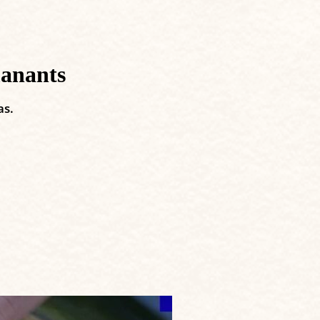
manants
as.