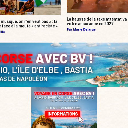
La hausse de la taxe attentat v
 musique, on n’en veut pas » : la
votre assurance en 2027
 face à la meute « antiraciste »
Par
Marie Delarue
llia