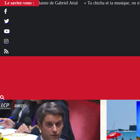
Le saviez-vous :
« Ta chicha et ta musique, on n’en veut pas » : la mairie RN 