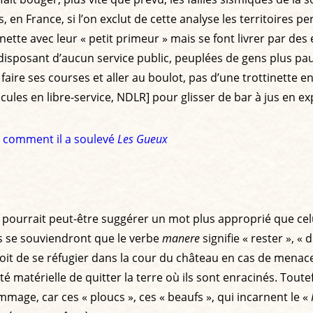
 en France, si l’on exclut de cette analyse les territoires 
înette avec leur « petit primeur » mais se font livrer par de
disposant d’aucun service public, peuplées de gens plus pa
faire ses courses et aller au boulot, pas d’une trottinette 
cules en libre-service, NDLR] pour glisser de bar à jus en ex
e comment il a soulevé
Les Gueux
urrait peut-être suggérer un mot plus approprié que celui 
tes se souviendront que le verbe
manere
signifie « rester », «
oit de se réfugier dans la cour du château en cas de menace
lité matérielle de quitter la terre où ils sont enracinés. Tout
mmage, car ces « ploucs », ces « beaufs », qui incarnent le «