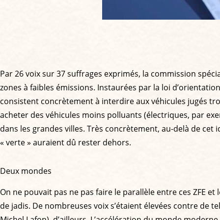
Par 26 voix sur 37 suffrages exprimés, la commission spécial
zones à faibles émissions. Instaurées par la loi d’orientatio
consistent concrètement à interdire aux véhicules jugés tro
acheter des véhicules moins polluants (électriques, par exem
dans les grandes villes. Très concrètement, au-delà de cet 
« verte » auraient dû rester dehors.
Deux mondes
On ne pouvait pas ne pas faire le parallèle entre ces ZFE et l
de jadis. De nombreuses voix s’étaient élevées contre de te
Michel Lafon), d’ailleurs. L’accélération du monde moderne f