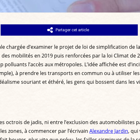
Partager cet article
e chargée d’examiner le projet de loi de simplification de l
n des mobilités en 2019 puis renforcées par la loi Climat de 
p polluants l’accès aux métropoles. L’idée affichée est d’in
ple), à prendre les transports en commun ou à utiliser les «
idéalisme souriant et éthéré, les gens qui bossent dans les 
es octrois de jadis, ni entre l’exclusion des automobilistes pa
lles zones, à commencer par l’écrivain
Alexandre Jardin
, qui
ait bouger, plus vite que prévu, les failles sismiques de la