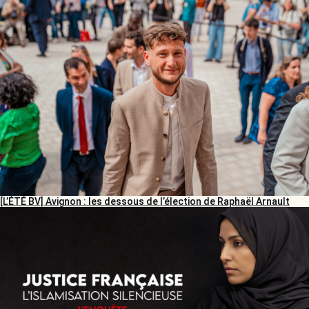
[L’ÉTÉ BV] Avignon : les dessous de l’élection de Raphaël Arnault