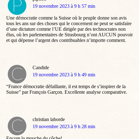
dit
19 novembre 2023 à 9 h 57 min
:
Une démocratie comme la Suisse où le peuple donne son avis
tous les ans sur des choses qui le concernent ne peut se satisfaire
d’une dictature comme l’UE dirigée par des technocrates non
élus, où les parlementaires de Strasbourg n’ont AUCUN pouvoir
et qui dépense l’argent des contribuables n’importe comment.
Candide
dit
19 novembre 2023 à 9 h 49 min
:
“France démocratie défaillante, il est temps de s’inspirer de la
Suisse” par François Garçon. Excellente analyse comparative.
christian laborde
dit
19 novembre 2023 à 9 h 28 min
:
Encore la mouche du côche!