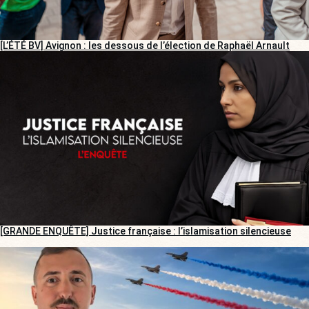
[L’ÉTÉ BV] Avignon : les dessous de l’élection de Raphaël Arnault
[GRANDE ENQUÊTE] Justice française : l’islamisation silencieuse