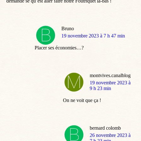
demande se qu’est aller faire notre Foutriquet la-bas !
Bruno
dit
19 novembre 2023 à 7 h 47 min
:
Placer ses économies…?
montvives.canalblog
dit
19 novembre 2023 à
:
9 h 23 min
On ne voit que ça !
bernard colomb
dit
26 novembre 2023 à
:
7 h 23 min