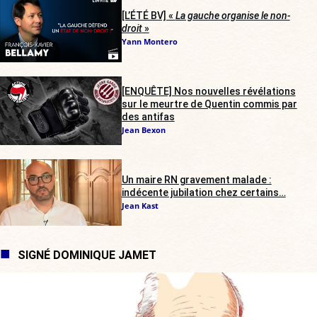
[L’ÉTÉ BV] «
La gauche organise le non-
droit
»
Yann Montero
[ENQUÊTE] Nos nouvelles révélations
sur le meurtre de Quentin commis par
des antifas
Jean Bexon
Un maire RN gravement malade :
indécente jubilation chez certains…
Jean Kast
SIGNÉ DOMINIQUE JAMET