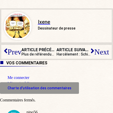
Ixene
Dessinateur de presse
ARTICLE PRÉCÉDENT
ARTICLE SUIVANT
Prev
Next
Plus de référendum sur l’immigration : Macron otage de la gauche
Harcèlement : Schiappa ose enfin dénoncer les mensonges des féministes
VOS COMMENTAIRES
Me connecter
M'inscrire à l'espace commentaire
Charte d'utilisation des commentaires
Commentaires fermés.
pipo56