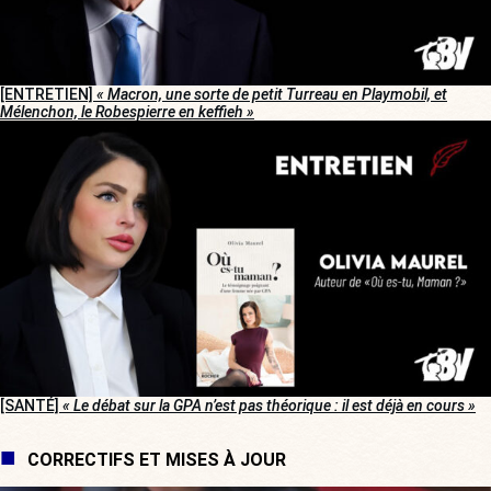
[ENTRETIEN]
« Macron, une sorte de petit Turreau en Playmobil, et
Mélenchon, le Robespierre en keffieh »
[SANTÉ]
« Le débat sur la GPA n’est pas théorique : il est déjà en cours »
CORRECTIFS ET MISES À JOUR