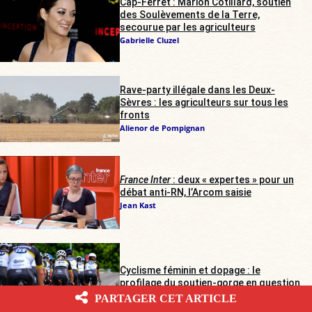
Cap-Ferret : Marion Cotillard, soutien
des Soulèvements de la Terre,
secourue par les agriculteurs
Gabrielle Cluzel
Rave-party illégale dans les Deux-
Sèvres : les agriculteurs sur tous les
fronts
Alienor de Pompignan
France Inter
: deux « expertes » pour un
débat anti-RN, l’Arcom saisie
Jean Kast
Cyclisme féminin et dopage : le
profilage du soutien-gorge en question
Marie Delarue
PARTAGER CET ARTICLE