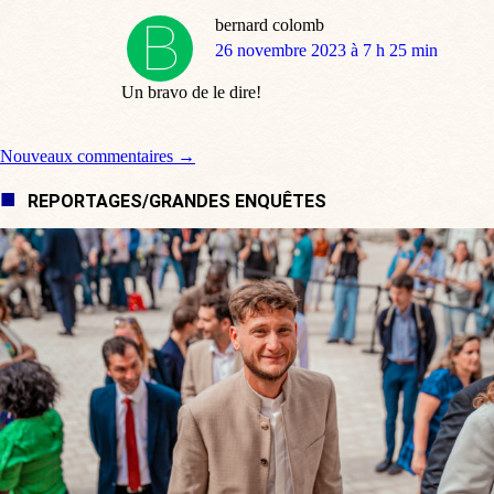
bernard colomb
dit
26 novembre 2023 à 7 h 25 min
:
Un bravo de le dire!
Navigation de commentaire
Nouveaux commentaires →
REPORTAGES/GRANDES ENQUÊTES