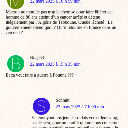
dit
22 mars 2025 à 16 h 59 min
:
Macron ne mouille pas trop la chemise pour faire libérer cet
homme de 80 ans atteint d’un cancer arrêté et détenu
illégalement par l’Algérie de Tebboune. Quelle lâcheté ! Le
gouvernement attend quoi ? Qu’il retourne en France dans un
cercueil ?
Bugs63
dit
22 mars 2025 à 15 h 35 min
:
Et ça veut faire à guerre à Poutine ???
Schmitt
dit
23 mars 2025 à 7 h 09 min
:
En envoyant nos jeunes soldats verser leur sang,
pas le sien, pour un conflit qui ne nous concerne
pas et pour satisfaire son orgueil en « jouant » le