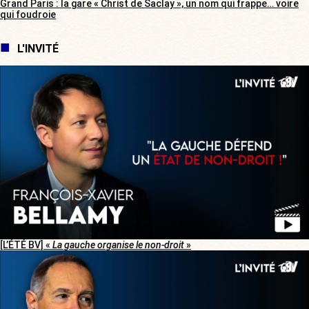
Grand Paris : la gare « Christ de Saclay », un nom qui frappe… voire
qui foudroie
L'INVITÉ
[L’ÉTÉ BV] «
La gauche organise le non-droit
»