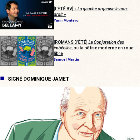
[L’ÉTÉ BV] «
La gauche organise le non-
droit
»
Yann Montero
[ROMANS D’ÉTÉ]
La Conjuration des
imbéciles
, ou la bêtise moderne en roue
libre
Samuel Martin
SIGNÉ DOMINIQUE JAMET