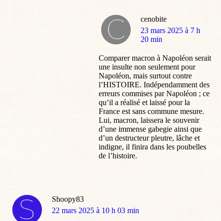
cenobite
dit
23 mars 2025 à 7 h
:
20 min
Comparer macron à Napoléon serait
une insulte non seulement pour
Napoléon, mais surtout contre
l’HISTOIRE. Indépendamment des
erreurs commises par Napoléon ; ce
qu’il a réalisé et laissé pour la
France est sans commune mesure.
Lui, macron, laissera le souvenir
d’une immense gabegie ainsi que
d’un destructeur pleutre, lâche et
indigne, il finira dans les poubelles
de l’histoire.
Shoopy83
dit
22 mars 2025 à 10 h 03 min
: