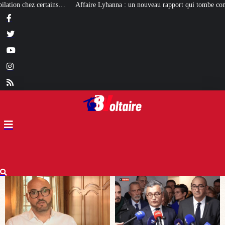
yhanna : un nouveau rapport qui tombe comme un cruel bilan pour Darmanin