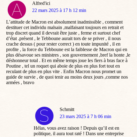
Alfred'ici
dit
22 mars 2025 à 17 h 12 min
:
L’attitude de Macron est absolument inadmissible , comment
destituer cet individu malsain ,malfaisant toujours en retrait et
trop discret quand il devrait être juste , ferme et surtout chef
d’état .présent , le Tebboune aurait tors de se priver , il nous
crache dessus ( pour rester correct ) en toute impunité , il en
profite , la force du Tebboune est la faiblesse de Macron qui en
plus désavoue ses ministres , son gouvernement ,bref la honte ,le
déshonneur total . Et en même temps joue les fiers à bras face à
Poutine , tel un roquet qui aboie de plus en plus fort tout en
reculant de plus en plus vite . Enfin Macron nous promet un
guide de survie , de quoi tenir au moins deux jours ,comme nos
armées , bravo
Schmitt
dit
23 mars 2025 à 7 h 06 min
:
Hélas, vous avez raison ! Depuis qu’il est en
politique, il aura tout raté ! Dans une entreprise