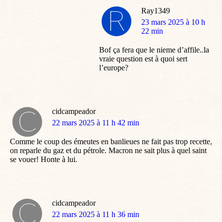
Ray1349
dit
23 mars 2025 à 10 h
:
22 min
Bof ça fera que le nieme d’affile..la
vraie question est à quoi sert
l’europe?
cidcampeador
dit
22 mars 2025 à 11 h 42 min
:
Comme le coup des émeutes en banlieues ne fait pas trop recette,
on reparle du gaz et du pétrole. Macron ne sait plus à quel saint
se vouer! Honte à lui.
cidcampeador
dit
22 mars 2025 à 11 h 36 min