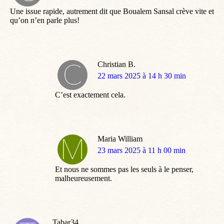
:
Une issue rapide, autrement dit que Boualem Sansal crève vite et
qu’on n’en parle plus!
Christian B.
dit
22 mars 2025 à 14 h 30 min
:
C’est exactement cela.
Maria William
dit
23 mars 2025 à 11 h 00 min
:
Et nous ne sommes pas les seuls à le penser,
malheureusement.
Tabar34