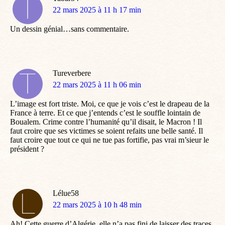
dit
22 mars 2025 à 11 h 17 min
:
Un dessin génial…sans commentaire.
Tureverbere
dit
22 mars 2025 à 11 h 06 min
:
L’image est fort triste. Moi, ce que je vois c’est le drapeau de la
France à terre. Et ce que j’entends c’est le souffle lointain de
Boualem. Crime contre l’humanité qu’il disait, le Macron ! Il
faut croire que ses victimes se soient refaits une belle santé. Il
faut croire que tout ce qui ne tue pas fortifie, pas vrai m’sieur le
président ?
Lélue58
dit
22 mars 2025 à 10 h 48 min
:
Ah! Cette guerre d’Algérie, elle n’a pas fini de laisser des traces.