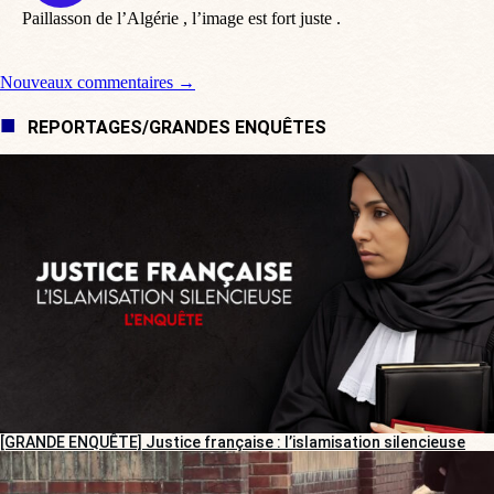
Paillasson de l’Algérie , l’image est fort juste .
Navigation de commentaire
Nouveaux commentaires →
REPORTAGES/GRANDES ENQUÊTES
[GRANDE ENQUÊTE] Justice française : l’islamisation silencieuse