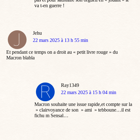
va t-en guerre !
Jehu
dit
22 mars 2025 à 13 h 55 min
:
Et pendant ce temps on a droit au « petit livre rouge » du
Macron blabla
Ray1349
dit
22 mars 2025 à 15 h 04 min
:
Macron souhaite une issue rapide,et compte sur la
» clairvoyance de son » ami » tebboune…il est
fichu m Sensal…