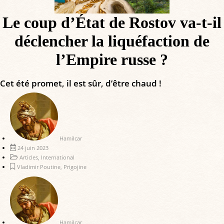
Le coup d’État de Rostov va-t-il
déclencher la liquéfaction de
l’Empire russe ?
Cet été promet, il est sûr, d’être chaud !
Hamilcar
24 juin 2023
Articles
,
International
Vladimir Poutine
,
Prigojine
Hamilcar