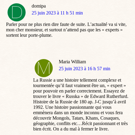
domipa
dit
25 juin 2023 à 11 h 51 min
:
Parler pour ne plus rien dire faute de suite. L’actualité va si vite,
mon cher monsieur, et surtout n’attend pas que les « experts »
sortent leur porte-plume.
Maria William
dit
25 juin 2023 à 16 h 57 min
:
La Russie a une histoire tellement complexe et
tourmentée qu’il faut vraiment être un, « expert »
pour pouvoir en parler correctement. Essayez de
trouver le livre « Russka » de Edward Rutherfurd.
Histoire de la Russie de 180 ap. J-C jusqu’à avril
1992. Une histoire passionnante qui vous
emmènera dans un monde inconnu et vous fera
découvrir Mongols, Tatars, Khans, Cosaques,
géographie, conflits etc…Récit passionnant et très
bien écrit. On a du mal à fermer le livre.