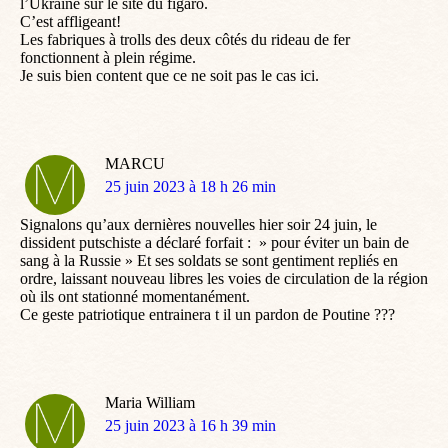
l’Ukraine sur le site du figaro.
C’est affligeant!
Les fabriques à trolls des deux côtés du rideau de fer
fonctionnent à plein régime.
Je suis bien content que ce ne soit pas le cas ici.
MARCU
dit
25 juin 2023 à 18 h 26 min
:
Signalons qu’aux dernières nouvelles hier soir 24 juin, le
dissident putschiste a déclaré forfait : » pour éviter un bain de
sang à la Russie » Et ses soldats se sont gentiment repliés en
ordre, laissant nouveau libres les voies de circulation de la région
où ils ont stationné momentanément.
Ce geste patriotique entrainera t il un pardon de Poutine ???
Maria William
dit
25 juin 2023 à 16 h 39 min
: