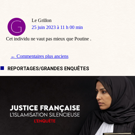
Le Grillon
dit
25 juin 2023 à 11 h 00 min
:
Cet individu ne vaut pas mieux que Poutine .
Navigation de commentaire
← Commentaires plus anciens
REPORTAGES/GRANDES ENQUÊTES