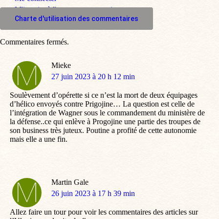
M'inscrire à l'espace commentaire
Charte d'utilisation des commentaires
Commentaires fermés.
Mieke
dit
27 juin 2023 à 20 h 12 min
:
Soulèvement d’opérette si ce n’est la mort de deux équipages
d’hélico envoyés contre Prigojine… La question est celle de
l’intégration de Wagner sous le commandement du ministère de
la défense..ce qui enlève à Progojine une partie des troupes de
son business très juteux. Poutine a profité de cette autonomie
mais elle a une fin.
Martin Gale
dit
26 juin 2023 à 17 h 39 min
:
Allez faire un tour pour voir les commentaires des articles sur