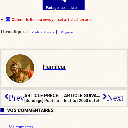
Partager cet article
Obtenir le lien ou envoyer cet article à un ami
Thématiques :
Vladimir Poutine
Prigojine
Hamilcar
ARTICLE PRÉCÉDENT
ARTICLE SUIVANT
Prev
Next
[Sondage] Poutine va-t-il tenir ?
Institut 2050 et fête de la Violette : Reconquête reprend l’offensive
VOS COMMENTAIRES
Me connecter