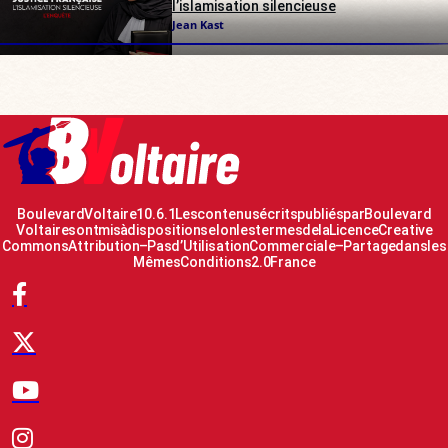
l’islamisation silencieuse
Jean Kast
Boulevard Voltaire 10.6.1 Les contenus écrits publiés par Boulevard
Voltaire sont mis à disposition selon les termes de la Licence Creative
Commons Attribution – Pas d’Utilisation Commerciale – Partage dans les
Mêmes Conditions 2.0 France