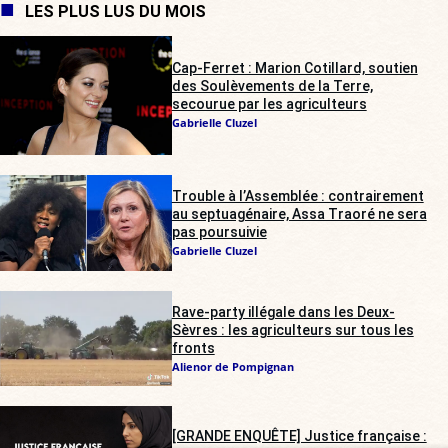
LES PLUS LUS DU MOIS
Cap-Ferret : Marion Cotillard, soutien
des Soulèvements de la Terre,
secourue par les agriculteurs
Gabrielle Cluzel
Trouble à l’Assemblée : contrairement
au septuagénaire, Assa Traoré ne sera
pas poursuivie
Gabrielle Cluzel
Rave-party illégale dans les Deux-
Sèvres : les agriculteurs sur tous les
fronts
Alienor de Pompignan
[GRANDE ENQUÊTE] Justice française :