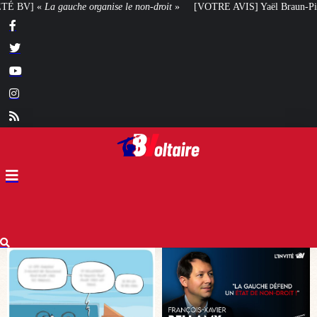
non-droit
»
[VOTRE AVIS] Yaël Braun-Pivet doit-elle renoncer à son projet 