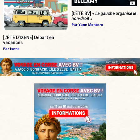
[L’ÉTÉ BV] «
La gauche organise le
non-droit
»
Par
Yann Montero
[L’ÉTÉ D’IXÈNE] Départ en
vacances
Par
Ixene