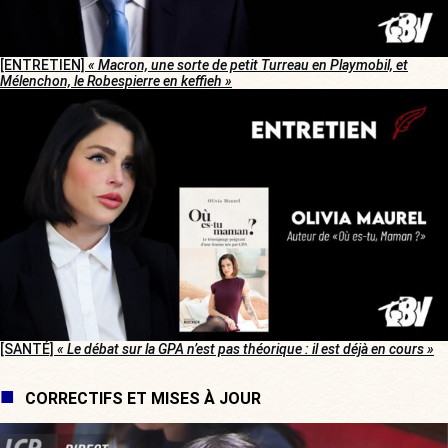
[ENTRETIEN]
« Macron, une sorte de petit Turreau en Playmobil, et
Mélenchon, le Robespierre en keffieh »
[SANTÉ]
« Le débat sur la GPA n’est pas théorique : il est déjà en cours »
CORRECTIFS ET MISES À JOUR