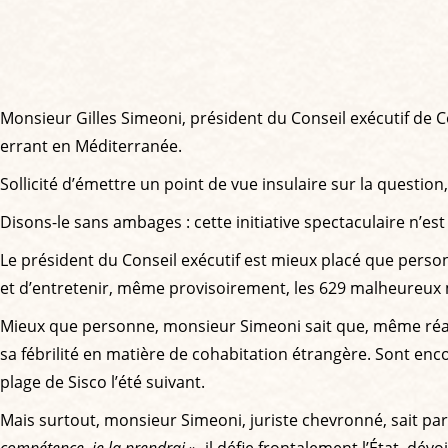
Monsieur Gilles Simeoni, président du Conseil exécutif de C
errant en Méditerranée.
Sollicité d’émettre un point de vue insulaire sur la questio
Disons-le sans ambages : cette initiative spectaculaire n’est
Le président du Conseil exécutif est mieux placé que person
et d’entretenir, même provisoirement, les 629 malheureux m
Mieux que personne, monsieur Simeoni sait que, même réalis
sa fébrilité en matière de cohabitation étrangère. Sont en
plage de Sisco l’été suivant.
Mais surtout, monsieur Simeoni, juriste chevronné, sait par
compétence, je la prendrai
», il défie frontalement l’État, dév