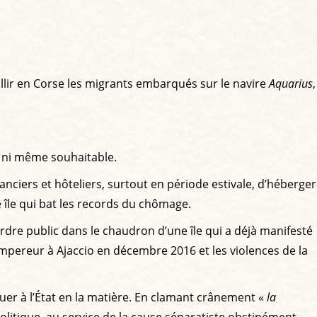
illir en Corse les migrants embarqués sur le navire
Aquarius
,
le ni même souhaitable.
ciers et hôteliers, surtout en période estivale, d’héberger
ne île qui bat les records du chômage.
dre public dans le chaudron d’une île qui a déjà manifesté
Empereur à Ajaccio en décembre 2016 et les violences de la
tuer à l’État en la matière. En clamant crânement «
la
n politique, au service de la cause séparatiste obstinément