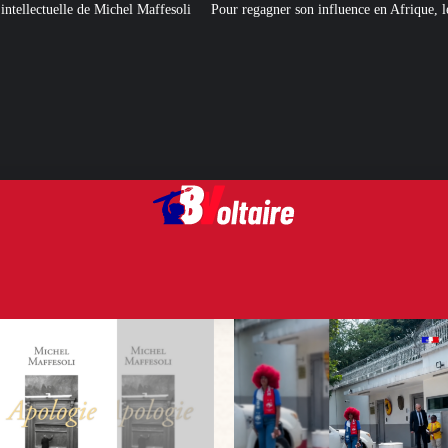
esoli
Pour regagner son influence en Afrique, le Quai d’Orsay a choisi… In