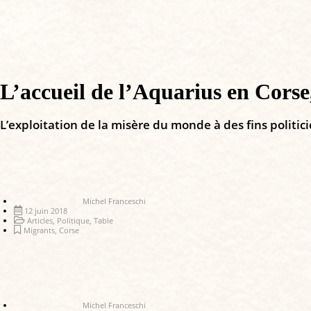
L’accueil de l’Aquarius en Corse
L’exploitation de la misère du monde à des fins politi
Michel Franceschi
12 juin 2018
Articles
,
Politique
,
Table
Migrants
,
Corse
Michel Franceschi