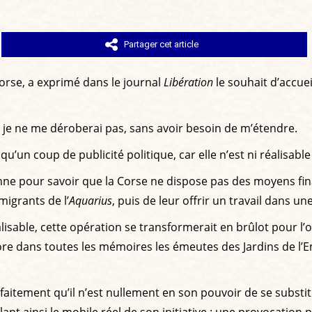
Partager cet article
orse, a exprimé dans le journal
Libération
le souhait d’accue
n, je ne me déroberai pas, sans avoir besoin de m’étendre.
 qu’un coup de publicité politique, car elle n’est ni réalisab
ne pour savoir que la Corse ne dispose pas des moyens finan
igrants de l’
Aquarius
, puis de leur offrir un travail dans u
able, cette opération se transformerait en brûlot pour l’or
core dans toutes les mémoires les émeutes des Jardins de l’
faitement qu’il n’est nullement en son pouvoir de se substi
oilant ainsi le mobile réel de son initiative : une provocatio