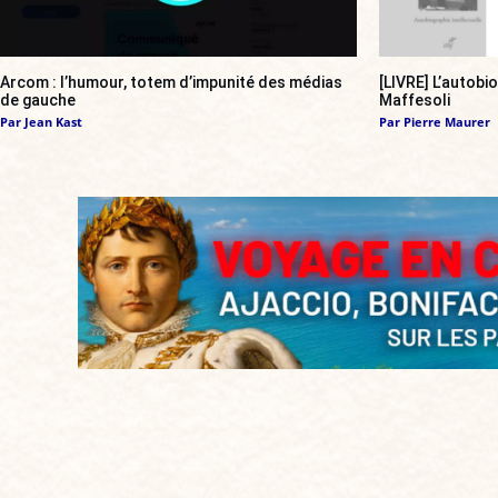
Arcom : l’humour, totem d’impunité des médias
[LIVRE] L’autobi
de gauche
Maffesoli
Par
Jean Kast
Par
Pierre Maurer