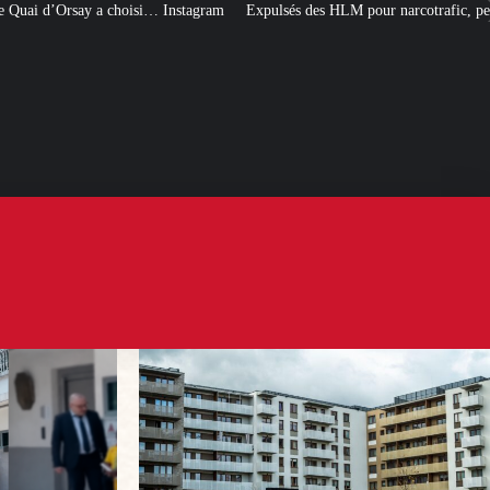
stagram
Expulsés des HLM pour narcotrafic, peuvent-ils obtenir un nouveau 