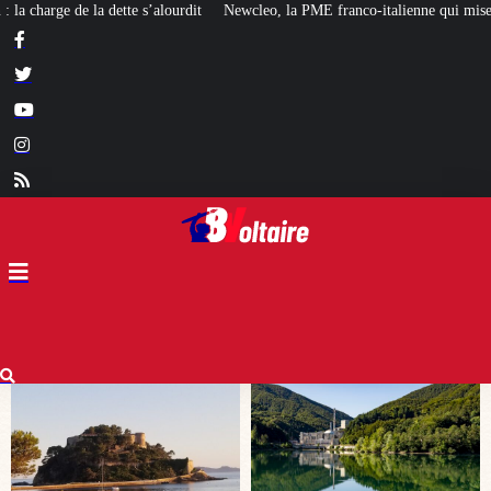
Newcleo, la PME franco-italienne qui mise sur l’avenir du « mini nucléaire »