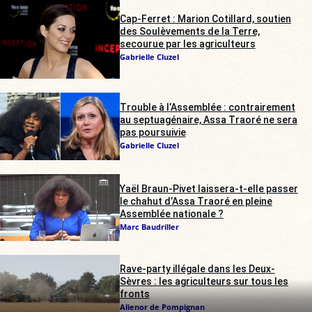
Cap-Ferret : Marion Cotillard, soutien
des Soulèvements de la Terre,
secourue par les agriculteurs
Gabrielle Cluzel
Trouble à l’Assemblée : contrairement
au septuagénaire, Assa Traoré ne sera
pas poursuivie
Gabrielle Cluzel
Yaël Braun-Pivet laissera-t-elle passer
le chahut d’Assa Traoré en pleine
Assemblée nationale ?
Marc Baudriller
Rave-party illégale dans les Deux-
Sèvres : les agriculteurs sur tous les
fronts
Alienor de Pompignan