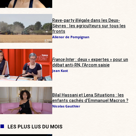
Rave-party illégale dans les Deux-
Sèvres : les agriculteurs sur tous les
fronts
Alienor de Pompignan
France Inter
: deux « expertes » pour un
débat anti-RN, l’Arcom saisie
Jean Kast
Bilal Hassani et Lena Situations : les
enfants cachés d’Emmanuel Macron ?
Nicolas Gauthier
LES PLUS LUS DU MOIS