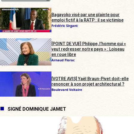
Bagayoko visé par une plainte pour
emploi fictif à la RATP : il se victimise
Frédéric Sirgant
[POINT DE VUE] Philippe, l’homme qui «
veut redresser notre pays » : Loiseau
en roue libre
Arnaud Florac
[VOTRE AVIS] Yaël Braun-Pivet doit-elle
renoncer à son projet architectural ?
Boulevard Voltaire
SIGNÉ DOMINIQUE JAMET