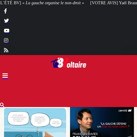
anise le non-droit
»
[VOTRE AVIS] Yaël Braun-Pivet doit-elle renoncer à so