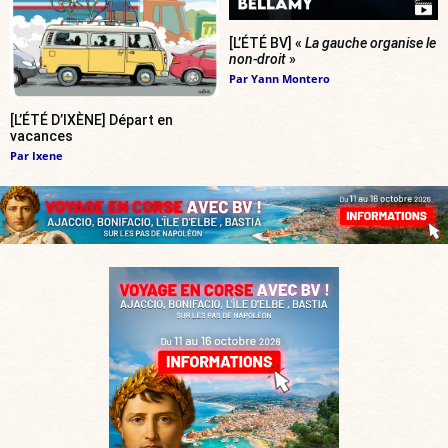
[L’ÉTÉ BV] «
La gauche organise le
non-droit
»
Par
Yann Montero
[L’ÉTÉ D’IXÈNE] Départ en
vacances
Par
Ixene