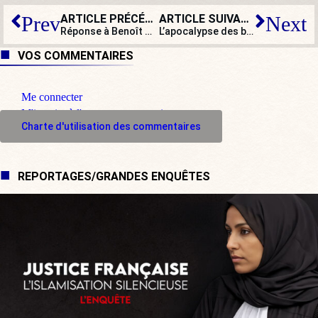
ARTICLE PRÉCÉDENT
ARTICLE SUIVANT
Prev
Next
Réponse à Benoît Hamon : ces immigrés-là étaient européens !
L’apocalypse des bobos : cessons de confondre la planète avec l’humanité !
VOS COMMENTAIRES
Me connecter
M'inscrire à l'espace commentaire
Charte d'utilisation des commentaires
REPORTAGES/GRANDES ENQUÊTES