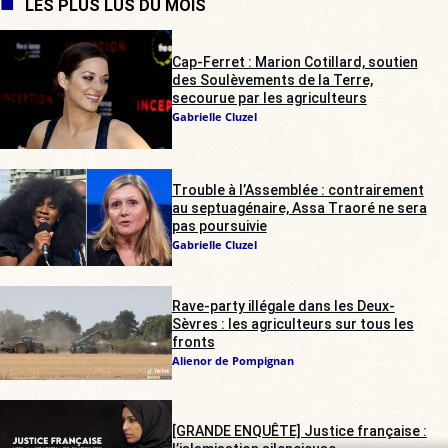
LES PLUS LUS DU MOIS
Cap-Ferret : Marion Cotillard, soutien
des Soulèvements de la Terre,
secourue par les agriculteurs
Gabrielle Cluzel
Trouble à l’Assemblée : contrairement
au septuagénaire, Assa Traoré ne sera
pas poursuivie
Gabrielle Cluzel
Rave-party illégale dans les Deux-
Sèvres : les agriculteurs sur tous les
fronts
Alienor de Pompignan
[GRANDE ENQUÊTE] Justice française :