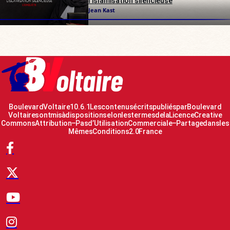
l’islamisation silencieuse
Jean Kast
Boulevard Voltaire 10.6.1 Les contenus écrits publiés par Boulevard
Voltaire sont mis à disposition selon les termes de la Licence Creative
Commons Attribution – Pas d’Utilisation Commerciale – Partage dans les
Mêmes Conditions 2.0 France