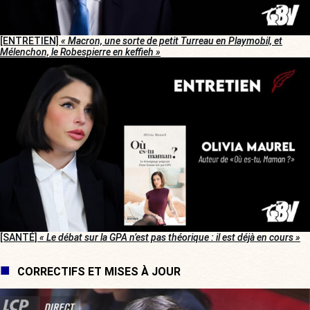
[ENTRETIEN]
« Macron, une sorte de petit Turreau en Playmobil, et
Mélenchon, le Robespierre en keffieh »
[SANTÉ]
« Le débat sur la GPA n’est pas théorique : il est déjà en cours »
CORRECTIFS ET MISES À JOUR