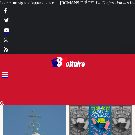
[ROMANS D’ÉTÉ]
La Conjuration des Imbéciles
, ou la bêtise moderne en rou