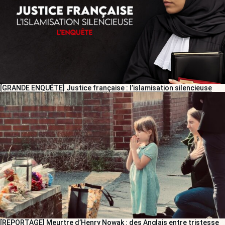
[GRANDE ENQUÊTE] Justice française : l’islamisation silencieuse
[REPORTAGE] Meurtre d’Henry Nowak : des Anglais entre tristesse