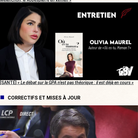
Mélenchon, le Robespierre en keffieh »
[SANTÉ]
« Le débat sur la GPA n’est pas théorique : il est déjà en cours »
CORRECTIFS ET MISES À JOUR