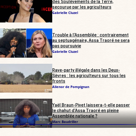
des Soulèvements de la Terre,
secourue par les agriculteurs
Gabrielle Cluzel
Trouble à l’Assemblée : contrairement
au septuagénaire, Assa Traoré ne sera
pas poursuivie
Gabrielle Cluzel
Rave-party illégale dans les Deux-
Sèvres : les agriculteurs sur tous les
fronts
Alienor de Pompignan
Yaël Braun-Pivet laissera-t-elle passer
le chahut d’Assa Traoré en pleine
Assemblée nationale ?
Marc Baudriller