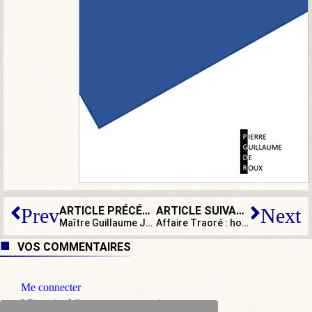
ARTICLE PRÉCÉDENT
ARTICLE SUIVANT
Prev
Next
Maître Guillaume Jeanson : « Nous assistons à la poursuite inexorable d’un affaissement drastique de l’autorité de l’État ! »
Affaire Traoré : honte, scandale et humiliation…
VOS COMMENTAIRES
Me connecter
M'inscrire à l'espace commentaire