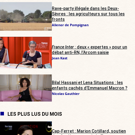
Rave-party illégale dans les Deux-
Sèvres : les agriculteurs sur tous les
fronts
Alienor de Pompignan
France Inter
: deux « expertes » pour un
débat anti-RN, l’Arcom saisie
Jean Kast
Bilal Hassani et Lena Situations : les
enfants cachés d’Emmanuel Macron ?
Nicolas Gauthier
LES PLUS LUS DU MOIS
Cap-Ferret : Marion Cotillard, soutien