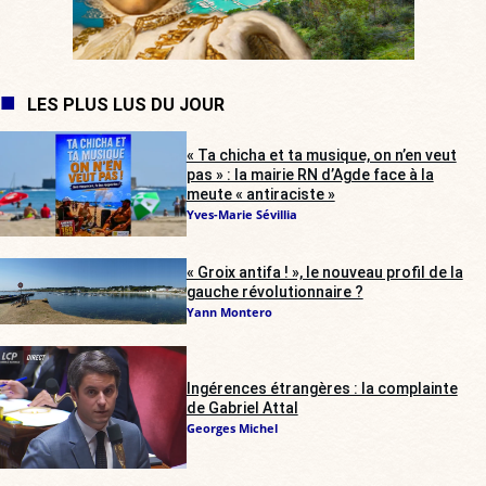
LES PLUS LUS DU JOUR
« Ta chicha et ta musique, on n’en veut
pas » : la mairie RN d’Agde face à la
meute « antiraciste »
Yves-Marie Sévillia
« Groix antifa ! », le nouveau profil de la
gauche révolutionnaire ?
Yann Montero
Ingérences étrangères : la complainte
de Gabriel Attal
Georges Michel