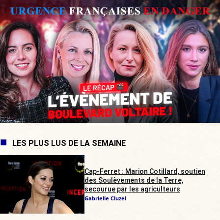
LES PLUS LUS DE LA SEMAINE
Cap-Ferret : Marion Cotillard, soutien
des Soulèvements de la Terre,
secourue par les agriculteurs
Gabrielle Cluzel