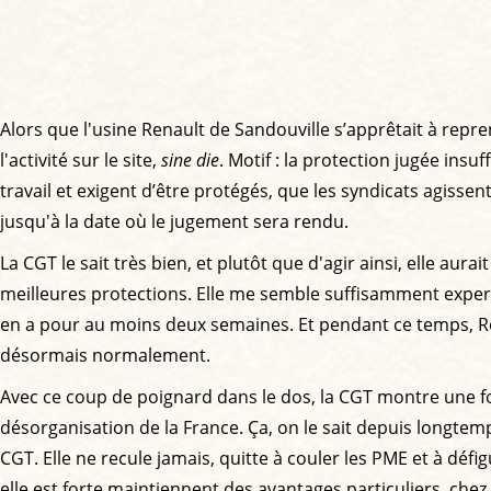
Alors que l'usine Renault de Sandouville s’apprêtait à repre
l'activité sur le site,
sine die
. Motif : la protection jugée insu
travail et exigent d’être protégés, que les syndicats agissen
jusqu'à la date où le jugement sera rendu.
La CGT le sait très bien, et plutôt que d'agir ainsi, elle aur
meilleures protections. Elle me semble suffisamment experte e
en a pour au moins deux semaines. Et pendant ce temps, Ren
désormais normalement.
Avec ce coup de poignard dans le dos, la CGT montre une fois 
désorganisation de la France. Ça, on le sait depuis longte
CGT. Elle ne recule jamais, quitte à couler les PME et à défi
elle est forte maintiennent des avantages particuliers, chez 