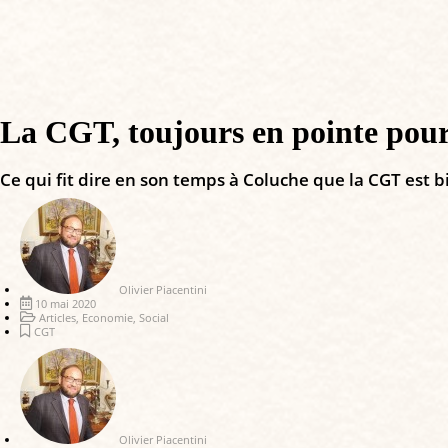
La CGT, toujours en pointe pou
Ce qui fit dire en son temps à Coluche que la CGT est bie
Olivier Piacentini
10 mai 2020
Articles
,
Economie
,
Social
CGT
Olivier Piacentini