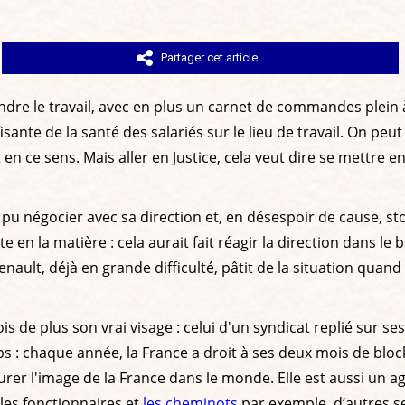
Partager cet article
ndre le travail, avec en plus un carnet de commandes plein à
ffisante de la santé des salariés sur le lieu de travail. On 
t en ce sens. Mais aller en Justice, cela veut dire se mettre
ait pu négocier avec sa direction et, en désespoir de cause, s
n la matière : cela aurait fait réagir la direction dans le b
ault, déjà en grande difficulté, pâtit de la situation quan
de plus son vrai visage : celui d'un syndicat replié sur ses s
mps : chaque année, la France a droit à ses deux mois de bl
gurer l'image de la France dans le monde. Elle est aussi un ag
les fonctionnaires et
les cheminots
par exemple, d’autres se