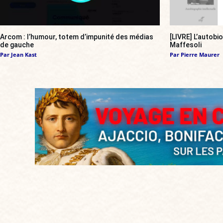
Arcom : l’humour, totem d’impunité des médias
[LIVRE] L’autobi
de gauche
Maffesoli
Par
Jean Kast
Par
Pierre Maurer