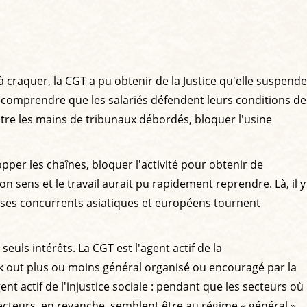
 craquer, la CGT a pu obtenir de la Justice qu'elle suspende
peut comprendre que les salariés défendent leurs conditions de
 entre les mains de tribunaux débordés, bloquer l'usine
topper les chaînes, bloquer l'activité pour obtenir de
on sens et le travail aurait pu rapidement reprendre. Là, il y
d ses concurrents asiatiques et européens tournent
euls intérêts. La CGT est l'agent actif de la
ock out plus ou moins général organisé ou encouragé par la
ent actif de l'injustice sociale : pendant que les secteurs où
cteurs, en revanche, semblent être au régime « général ».