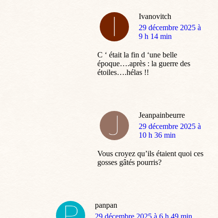
Ivanovitch
dit
29 décembre 2025 à
:
9 h 14 min
C ‘ était la fin d ‘une belle
époque….après : la guerre des
étoiles….hélas !!
Jeanpainbeurre
dit
29 décembre 2025 à
:
10 h 36 min
Vous croyez qu’ils étaient quoi ces
gosses gâtés pourris?
panpan
dit
29 décembre 2025 à 6 h 49 min