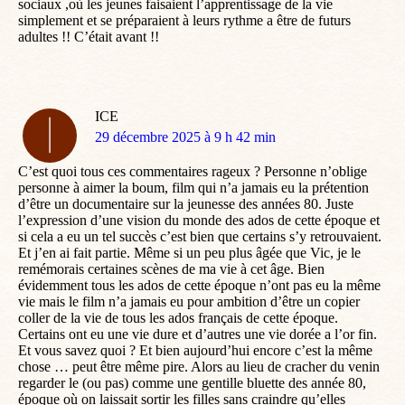
sociaux ,où les jeunes faisaient l’apprentissage de la vie
simplement et se préparaient à leurs rythme a être de futurs
adultes !! C’était avant !!
ICE
dit
29 décembre 2025 à 9 h 42 min
:
C’est quoi tous ces commentaires rageux ? Personne n’oblige
personne à aimer la boum, film qui n’a jamais eu la prétention
d’être un documentaire sur la jeunesse des années 80. Juste
l’expression d’une vision du monde des ados de cette époque et
si cela a eu un tel succès c’est bien que certains s’y retrouvaient.
Et j’en ai fait partie. Même si un peu plus âgée que Vic, je le
remémorais certaines scènes de ma vie à cet âge. Bien
évidemment tous les ados de cette époque n’ont pas eu la même
vie mais le film n’a jamais eu pour ambition d’être un copier
coller de la vie de tous les ados français de cette époque.
Certains ont eu une vie dure et d’autres une vie dorée a l’or fin.
Et vous savez quoi ? Et bien aujourd’hui encore c’est la même
chose … peut être même pire. Alors au lieu de cracher du venin
regarder le (ou pas) comme une gentille bluette des année 80,
époque où on laissait sortir les filles sans craindre qu’elles