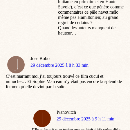
huitante en primaire et en Haute
Savoie), c’est ce que génère comme
commentaires ce pâle navet mélo,
même pas Hamiltonien; au grand
regret de certains ?
Quand les auteurs manquent de
hauteur…
Jose Bobo
dit
29 décembre 2025 à 8 h 33 min
:
C’est marrant moi j’ai toujours trouvé ce film cucul et
nunuche… Et Sophie Marceau n’y était pas encore la splendide
femme qu’elle devint par la suite.
Ivanovitch
dit
29 décembre 2025 à 9 h 11 min
:
Elle n ‘avait que treize ans et était déjà splendide