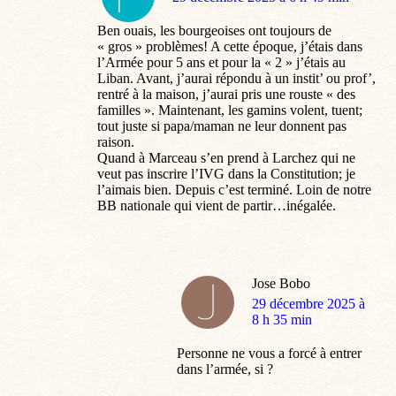
:
Ben ouais, les bourgeoises ont toujours de
« gros » problèmes! A cette époque, j’étais dans
l’Armée pour 5 ans et pour la « 2 » j’étais au
Liban. Avant, j’aurai répondu à un instit’ ou prof’,
rentré à la maison, j’aurai pris une rouste « des
familles ». Maintenant, les gamins volent, tuent;
tout juste si papa/maman ne leur donnent pas
raison.
Quand à Marceau s’en prend à Larchez qui ne
veut pas inscrire l’IVG dans la Constitution; je
l’aimais bien. Depuis c’est terminé. Loin de notre
BB nationale qui vient de partir…inégalée.
Jose Bobo
dit
29 décembre 2025 à
:
8 h 35 min
Personne ne vous a forcé à entrer
dans l’armée, si ?