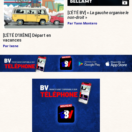
[L’ÉTÉ BV] «
La gauche organise le
non-droit
»
Par
Yann Montero
[L’ÉTÉ D’IXÈNE] Départ en
vacances
Par
Ixene