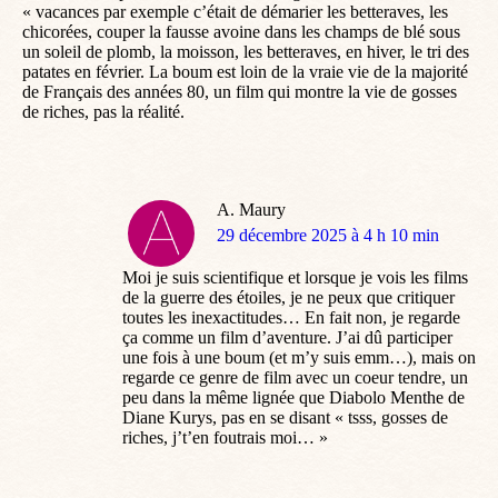
« vacances par exemple c’était de démarier les betteraves, les
chicorées, couper la fausse avoine dans les champs de blé sous
un soleil de plomb, la moisson, les betteraves, en hiver, le tri des
patates en février. La boum est loin de la vraie vie de la majorité
de Français des années 80, un film qui montre la vie de gosses
de riches, pas la réalité.
A. Maury
dit
29 décembre 2025 à 4 h 10 min
:
Moi je suis scientifique et lorsque je vois les films
de la guerre des étoiles, je ne peux que critiquer
toutes les inexactitudes… En fait non, je regarde
ça comme un film d’aventure. J’ai dû participer
une fois à une boum (et m’y suis emm…), mais on
regarde ce genre de film avec un coeur tendre, un
peu dans la même lignée que Diabolo Menthe de
Diane Kurys, pas en se disant « tsss, gosses de
riches, j’t’en foutrais moi… »