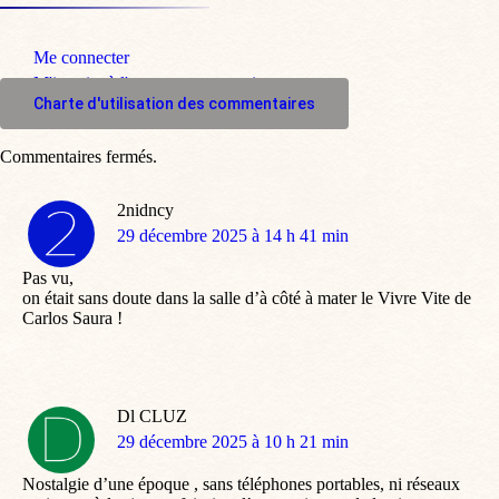
Me connecter
M'inscrire à l'espace commentaire
Charte d'utilisation des commentaires
Commentaires fermés.
2nidncy
dit
29 décembre 2025 à 14 h 41 min
:
Pas vu,
on était sans doute dans la salle d’à côté à mater le Vivre Vite de
Carlos Saura !
Dl CLUZ
dit
29 décembre 2025 à 10 h 21 min
:
Nostalgie d’une époque , sans téléphones portables, ni réseaux