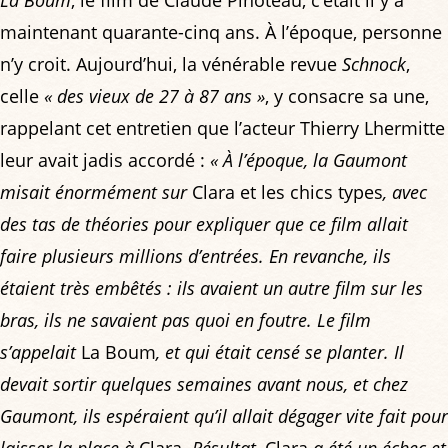
maintenant quarante-cinq ans. À l’époque, personne
n’y croit. Aujourd’hui, la vénérable revue
Schnock
,
celle
« des vieux de 27 à 87 ans »
, y consacre sa une,
rappelant cet entretien que l’acteur Thierry Lhermitte
leur avait jadis accordé :
« À l’époque, la Gaumont
misait énormément sur
Clara et les chics types
, avec
des tas de théories pour expliquer que ce film allait
faire plusieurs millions d’entrées. En revanche, ils
étaient très embêtés : ils avaient un autre film sur les
bras, ils ne savaient pas quoi en foutre. Le film
s’appelait
La Boum
, et qui était censé se planter. Il
devait sortir quelques semaines avant nous, et chez
Gaumont, ils espéraient qu’il allait dégager vite fait pour
laisser la place à
Clara
. Résultat,
Clara
a été un échec et