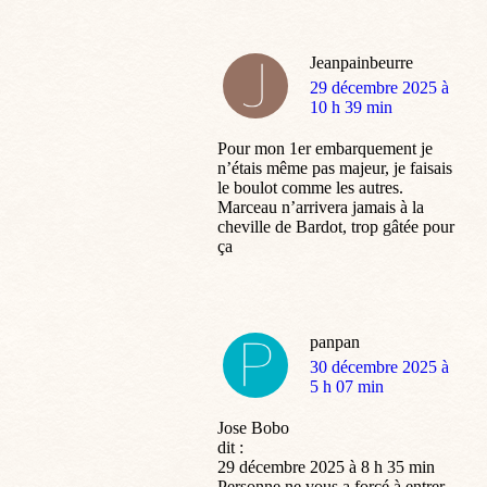
Jeanpainbeurre
dit
29 décembre 2025 à
:
10 h 39 min
Pour mon 1er embarquement je
n’étais même pas majeur, je faisais
le boulot comme les autres.
Marceau n’arrivera jamais à la
cheville de Bardot, trop gâtée pour
ça
panpan
dit
30 décembre 2025 à
:
5 h 07 min
Jose Bobo
dit :
29 décembre 2025 à 8 h 35 min
Personne ne vous a forcé à entrer