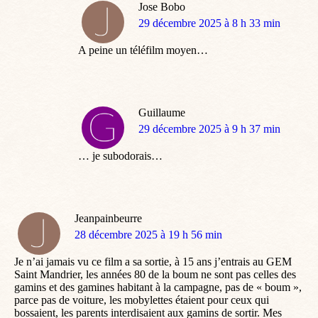
Jose Bobo
dit
29 décembre 2025 à 8 h 33 min
:
A peine un téléfilm moyen…
Guillaume
dit
29 décembre 2025 à 9 h 37 min
:
… je subodorais…
Jeanpainbeurre
dit
28 décembre 2025 à 19 h 56 min
:
Je n’ai jamais vu ce film a sa sortie, à 15 ans j’entrais au GEM
Saint Mandrier, les années 80 de la boum ne sont pas celles des
gamins et des gamines habitant à la campagne, pas de « boum »,
parce pas de voiture, les mobylettes étaient pour ceux qui
bossaient, les parents interdisaient aux gamins de sortir. Mes