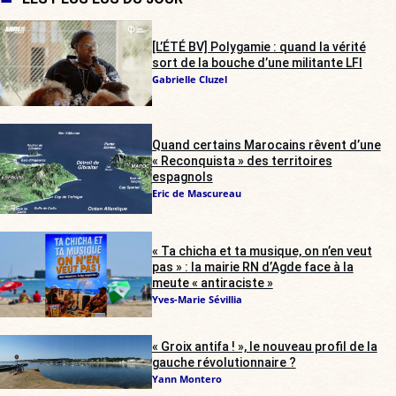
[L’ÉTÉ BV] Polygamie : quand la vérité
sort de la bouche d’une militante LFI
Gabrielle Cluzel
Quand certains Marocains rêvent d’une
« Reconquista » des territoires
espagnols
Eric de Mascureau
« Ta chicha et ta musique, on n’en veut
pas » : la mairie RN d’Agde face à la
meute « antiraciste »
Yves-Marie Sévillia
« Groix antifa ! », le nouveau profil de la
gauche révolutionnaire ?
Yann Montero