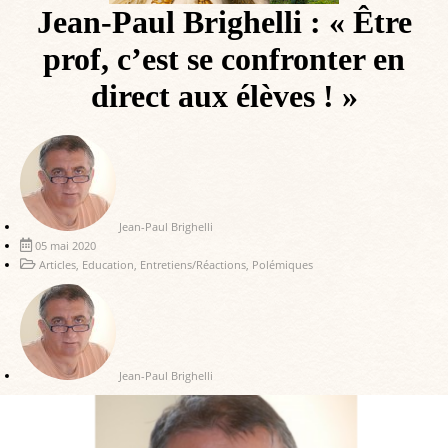
Jean-Paul Brighelli : « Être
prof, c’est se confronter en
direct aux élèves ! »
Jean-Paul Brighelli
05 mai 2020
Articles
,
Education
,
Entretiens/Réactions
,
Polémiques
Jean-Paul Brighelli