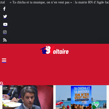
n veut pas » : la mairie RN d’Agde face à la meute « antiraciste »
La hausse