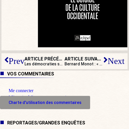
ARTICLE PRÉCÉDENT
ARTICLE SUIVANT
Prev
Next
Les démocraties sont bien fragiles !
Bernard Monot : « On arrive à la fin d’un système ultralibéral et mondialiste : l’occasion de remettre les valeurs à l’endroit ! »
VOS COMMENTAIRES
Me connecter
M'inscrire à l'espace commentaire
Charte d'utilisation des commentaires
REPORTAGES/GRANDES ENQUÊTES