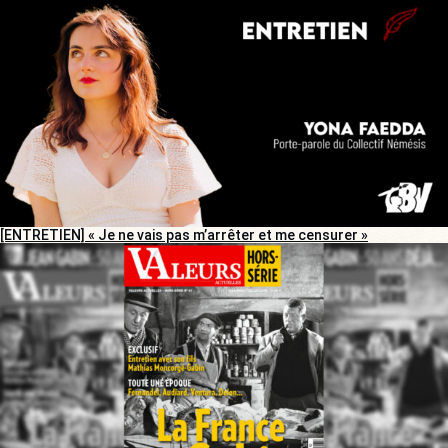
[ENTRETIEN] « Je ne vais pas m’arrêter et me censurer »