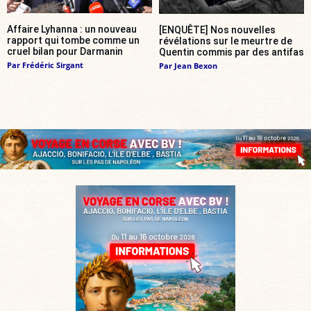
Affaire Lyhanna : un nouveau
[ENQUÊTE] Nos nouvelles
rapport qui tombe comme un
révélations sur le meurtre de
cruel bilan pour Darmanin
Quentin commis par des antifas
Par
Frédéric Sirgant
Par
Jean Bexon