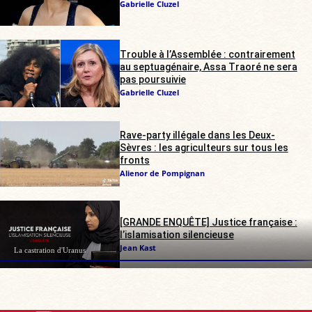
Gabrielle Cluzel
Trouble à l’Assemblée : contrairement
au septuagénaire, Assa Traoré ne sera
pas poursuivie
Gabrielle Cluzel
Rave-party illégale dans les Deux-
Sèvres : les agriculteurs sur tous les
fronts
Alienor de Pompignan
[GRANDE ENQUÊTE] Justice française :
l’islamisation silencieuse
Jean Kast
La castration d'Uranus