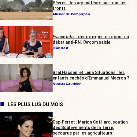
Sèvres : les agriculteurs sur tous les
fronts
Alienor de Pompignan
France Inter
: deux « expertes » pour un
débat anti-RN, l’Arcom saisie
Jean Kast
Bilal Hassani et Lena Situations : les
enfants cachés d’Emmanuel Macron ?
Nicolas Gauthier
LES PLUS LUS DU MOIS
Cap-Ferret : Marion Cotillard, soutien
des Soulèvements de la Terre,
secourue par les agriculteurs