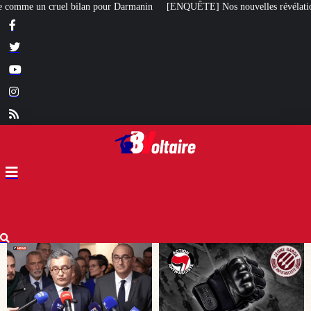
anin
[ENQUÊTE] Nos nouvelles révélations sur le meurtre de Quentin commi