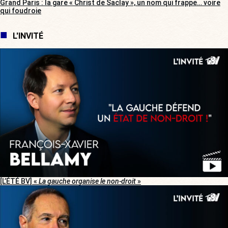
Grand Paris : la gare « Christ de Saclay », un nom qui frappe… voire
qui foudroie
L'INVITÉ
[L’ÉTÉ BV] «
La gauche organise le non-droit
»