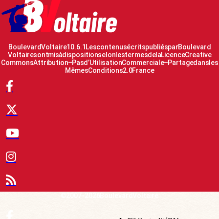
Boulevard Voltaire 10.6.1 Les contenus écrits publiés par Boulevard
Voltaire sont mis à disposition selon les termes de la Licence Creative
Commons Attribution – Pas d’Utilisation Commerciale – Partage dans les
Mêmes Conditions 2.0 France
© 2007-2026 Boulevard Voltaire