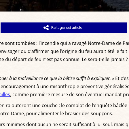
Partager cet article
aire sont tombées : l’incendie qui a ravagé Notre-Dame de Pa
visager ou d’affirmer que l’origine du feu aurait été le fait
use du départ de feu n’est pas connue. Le sera-t-elle jamais 
buer à la malveillance ce que la bêtise suffit à expliquer. »
Et c’e
un encouragement à une misanthropie préventive généralisé
illes
, comme première mesure de son éventuel mandat pré
en rajouteront une couche : le complot de l’enquête bâclée es
Notre-Dame, pour alimenter le brasier des soupçons.
rs minimes dont aucun ne serait suffisant à lui seul, mais 