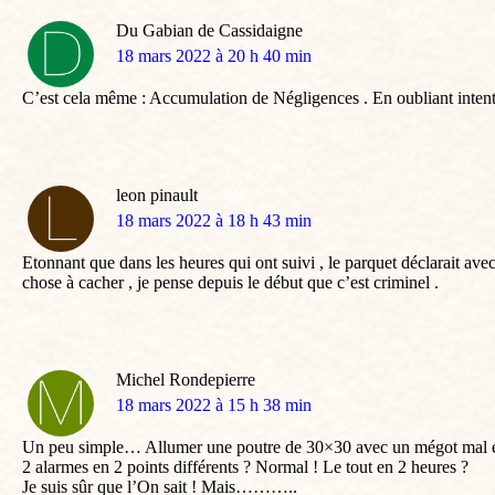
Du Gabian de Cassidaigne
dit
18 mars 2022 à 20 h 40 min
:
C’est cela même : Accumulation de Négligences . En oubliant intent
leon pinault
dit
18 mars 2022 à 18 h 43 min
:
Etonnant que dans les heures qui ont suivi , le parquet déclarait ave
chose à cacher , je pense depuis le début que c’est criminel .
Michel Rondepierre
dit
18 mars 2022 à 15 h 38 min
:
Un peu simple… Allumer une poutre de 30×30 avec un mégot mal éte
2 alarmes en 2 points différents ? Normal ! Le tout en 2 heures ?
Je suis sûr que l’On sait ! Mais………..