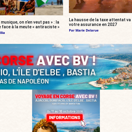
La hausse de la taxe attentat v
 musique, on n’en veut pas » : la
votre assurance en 2027
 face à la meute « antiraciste »
Par
Marie Delarue
llia