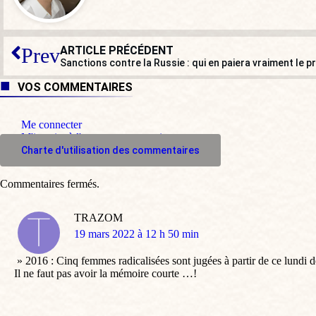
ARTICLE PRÉCÉDENT
Prev
Sanctions contre la Russie : qui en paiera vraiment le pr
VOS COMMENTAIRES
Me connecter
M'inscrire à l'espace commentaire
Charte d'utilisation des commentaires
Commentaires fermés.
TRAZOM
dit
19 mars 2022 à 12 h 50 min
:
» 2016 : Cinq femmes radicalisées sont jugées à partir de ce lundi 
Il ne faut pas avoir la mémoire courte …!