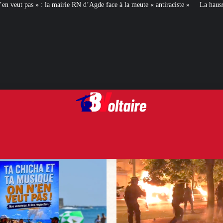
d’Agde face à la meute « antiraciste »
La hausse de la taxe attentat va augm