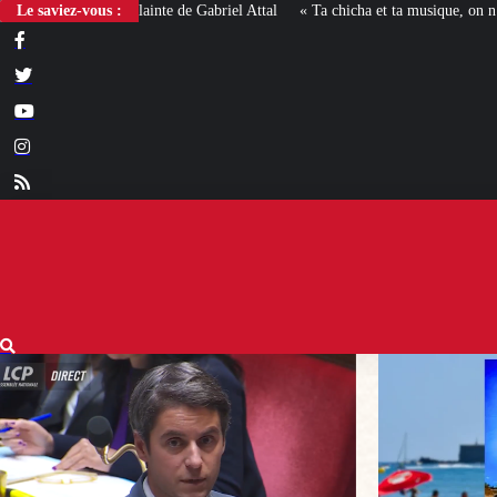
Le saviez-vous :
« Ta chicha et ta musique, on n’en veut pas » : la mairie RN 