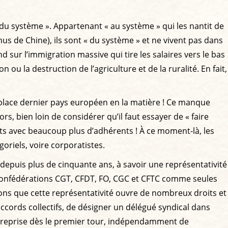
 du système ». Appartenant « au système » qui les nantit de
nus de Chine), ils sont « du système » et ne vivent pas dans
d sur l’immigration massive qui tire les salaires vers le bas
ou la destruction de l’agriculture et de la ruralité. En fait,
s place dernier pays européen en la matière ! Ce manque
s, bien loin de considérer qu’il faut essayer de « faire
icats avec beaucoup plus d’adhérents ! À ce moment-là, les
riels, voire corporatistes.
t depuis plus de cinquante ans, à savoir une représentativité
inq confédérations CGT, CFDT, FO, CGC et CFTC comme seules
lons que cette représentativité ouvre de nombreux droits et
accords collectifs, de désigner un délégué syndical dans
ntreprise dès le premier tour, indépendamment de