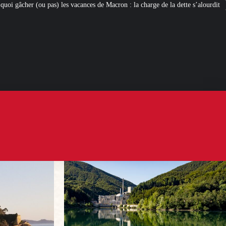
es de Macron : la charge de la dette s’alourdit
Newcleo, la PME franco-italie