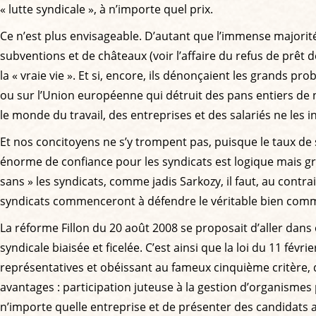
« lutte syndicale », à n’importe quel prix.
Ce n’est plus envisageable. D’autant que l’immense majorité
subventions et de châteaux (voir l’affaire du refus de prêt 
la « vraie vie ». Et si, encore, ils dénonçaient les grands p
ou sur l’Union européenne qui détruit des pans entiers de nos 
le monde du travail, des entreprises et des salariés ne les i
Et nos concitoyens ne s’y trompent pas, puisque le taux de 
énorme de confiance pour les syndicats est logique mais grav
sans » les syndicats, comme jadis Sarkozy, il faut, au contra
syndicats commenceront à défendre le véritable bien commun
La réforme Fillon du 20 août 2008 se proposait d’aller dans 
syndicale biaisée et ficelée. C’est ainsi que la loi du 11 f
représentatives et obéissant au fameux cinquième critère, 
avantages : participation juteuse à la gestion d’organismes 
n’importe quelle entreprise et de présenter des candidats