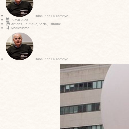
Thibaut de La Tocnaye
15 mai 2020
Articles
,
Politique
,
Social
,
Tribune
Syndicalisme
Thibaut de La Tocnaye