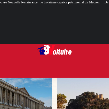
troisième caprice patrimonial de Macron
De quoi gâcher (ou pas) les vacanc