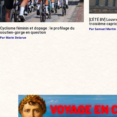
[L’ÉTÉ BV] Louvr
troisième capri
Cyclisme féminin et dopage : le profilage du
Par
Samuel Martin
soutien-gorge en question
Par
Marie Delarue