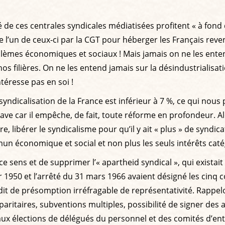
 de ces centrales syndicales médiatisées profitent « à fond
de l’un de ceux-ci par la CGT pour héberger les Français reve
roblèmes économiques et sociaux ! Mais jamais on ne les enten
filières. On ne les entend jamais sur la désindustrialisation 
ntéresse pas en soi !
syndicalisation de la France est inférieur à 7 %, ce qui nou
e car il empêche, de fait, toute réforme en profondeur. Alor
ire, libérer le syndicalisme pour qu’il y ait « plus » de synd
 économique et social et non plus les seuls intérêts catégo
ce sens et de supprimer l’« apartheid syndical », qui existai
évrier 1950 et l’arrêté du 31 mars 1966 avaient désigné les c
dit de présomption irréfragable de représentativité. Rappe
paritaires, subventions multiples, possibilité de signer des 
 aux élections de délégués du personnel et des comités d’e