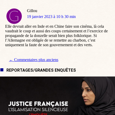
Gillou
dit
19 janvier 2023 à 10 h 30 min
:
Elle devrait aller en Inde et en Chine faire son cinéma, là cela
vaudrait le coup et aussi des coups certainement et l’exercice de
propagande de la donzelle serait bien plus folklorique. Si
l’Allemagne est obligée de se remettre au charbon, c’est
uniquement la faute de son gouvernement et des verts.
Navigation de commentaire
← Commentaires plus anciens
REPORTAGES/GRANDES ENQUÊTES