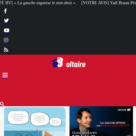
roit
»
[VOTRE AVIS] Yaël Braun-Pivet doit-elle renoncer à son projet archi