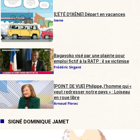
[L’ÉTÉ D’IXÈNE] Départ en vacances
Ixene
Bagayoko visé par une plainte pour
emploi fictif à la RATP : il se victimise
Frédéric Sirgant
[POINT DE VUE] Philippe, l’homme qui «
veut redresser notre pays » : Loiseau
en roue libre
Arnaud Florac
SIGNÉ DOMINIQUE JAMET