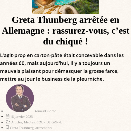
Greta Thunberg arrêtée en
Allemagne : rassurez-vous, c’est
du chiqué !
L'agit-prop en carton-pâte était concevable dans les
années 60, mais aujourd'hui, il y a toujours un
mauvais plaisant pour démasquer la grosse farce,
mettre au jour le business de la pleurniche.
Arnaud Florac
18 janvier 2023
Articles
,
Médias
,
COUP DE GRIFFE
Greta Thunberg
,
arrestation