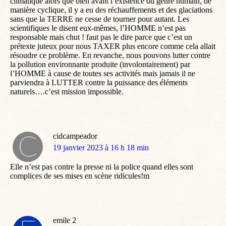
climatique alors que bien avant l’existence du genre humain, de
manière cyclique, il y a eu des réchauffements et des glaciations
sans que la TERRE ne cesse de tourner pour autant. Les
scientifiques le disent eux-mêmes, l’HOMME n’est pas
responsable mais chut ! faut pas le dire parce que c’est un
prétexte juteux pour nous TAXER plus encore comme cela allait
résoudre ce problème. En revanche, nous pouvons lutter contre
la pollution environnante produite (involontairement) par
l’HOMME à cause de toutes ses activités mais jamais il ne
parviendra à LUTTER contre la puissance des éléments
naturels….c’est mission impossible.
cidcampeador
dit
19 janvier 2023 à 16 h 18 min
:
Elle n’est pas contre la presse ni la police quand elles sont
complices de ses mises en scène ridicules!m
emile 2