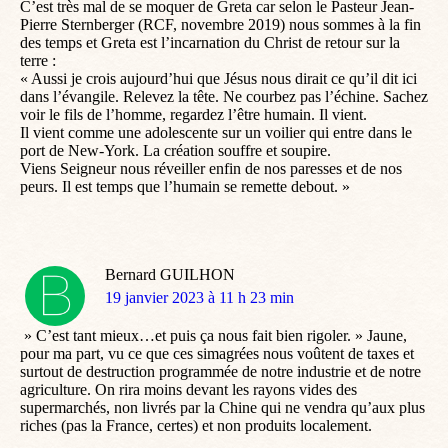
C’est très mal de se moquer de Greta car selon le Pasteur Jean-
Pierre Sternberger (RCF, novembre 2019) nous sommes à la fin
des temps et Greta est l’incarnation du Christ de retour sur la
terre :
« Aussi je crois aujourd’hui que Jésus nous dirait ce qu’il dit ici
dans l’évangile. Relevez la tête. Ne courbez pas l’échine. Sachez
voir le fils de l’homme, regardez l’être humain. Il vient.
Il vient comme une adolescente sur un voilier qui entre dans le
port de New-York. La création souffre et soupire.
Viens Seigneur nous réveiller enfin de nos paresses et de nos
peurs. Il est temps que l’humain se remette debout. »
Bernard GUILHON
dit
19 janvier 2023 à 11 h 23 min
:
» C’est tant mieux…et puis ça nous fait bien rigoler. » Jaune,
pour ma part, vu ce que ces simagrées nous voûtent de taxes et
surtout de destruction programmée de notre industrie et de notre
agriculture. On rira moins devant les rayons vides des
supermarchés, non livrés par la Chine qui ne vendra qu’aux plus
riches (pas la France, certes) et non produits localement.