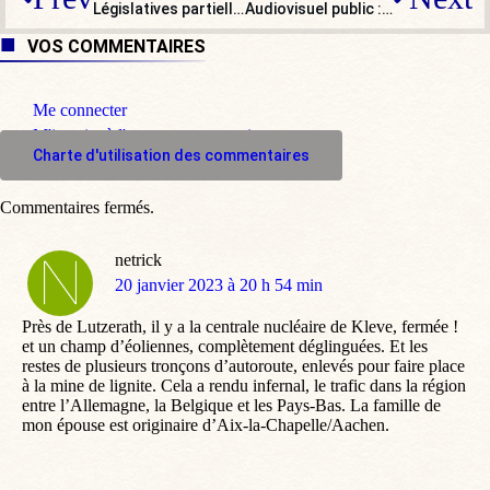
Législatives partielles : une affaire de symbole !
Audiovisuel public : Hanouna met (encore !) la gauche dans tous ses états
VOS COMMENTAIRES
Me connecter
M'inscrire à l'espace commentaire
Charte d'utilisation des commentaires
Commentaires fermés.
netrick
dit
20 janvier 2023 à 20 h 54 min
:
Près de Lutzerath, il y a la centrale nucléaire de Kleve, fermée !
et un champ d’éoliennes, complètement déglinguées. Et les
restes de plusieurs tronçons d’autoroute, enlevés pour faire place
à la mine de lignite. Cela a rendu infernal, le trafic dans la région
entre l’Allemagne, la Belgique et les Pays-Bas. La famille de
mon épouse est originaire d’Aix-la-Chapelle/Aachen.