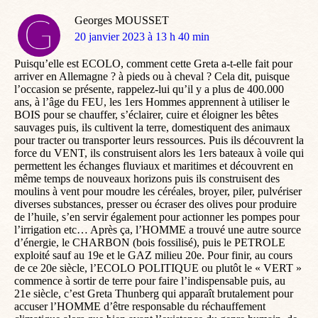
Georges MOUSSET
dit
20 janvier 2023 à 13 h 40 min
:
Puisqu’elle est ECOLO, comment cette Greta a-t-elle fait pour
arriver en Allemagne ? à pieds ou à cheval ? Cela dit, puisque
l’occasion se présente, rappelez-lui qu’il y a plus de 400.000
ans, à l’âge du FEU, les 1ers Hommes apprennent à utiliser le
BOIS pour se chauffer, s’éclairer, cuire et éloigner les bêtes
sauvages puis, ils cultivent la terre, domestiquent des animaux
pour tracter ou transporter leurs ressources. Puis ils découvrent la
force du VENT, ils construisent alors les 1ers bateaux à voile qui
permettent les échanges fluviaux et maritimes et découvrent en
même temps de nouveaux horizons puis ils construisent des
moulins à vent pour moudre les céréales, broyer, piler, pulvériser
diverses substances, presser ou écraser des olives pour produire
de l’huile, s’en servir également pour actionner les pompes pour
l’irrigation etc… Après ça, l’HOMME a trouvé une autre source
d’énergie, le CHARBON (bois fossilisé), puis le PETROLE
exploité sauf au 19e et le GAZ milieu 20e. Pour finir, au cours
de ce 20e siècle, l’ECOLO POLITIQUE ou plutôt le « VERT »
commence à sortir de terre pour faire l’indispensable puis, au
21e siècle, c’est Greta Thunberg qui apparaît brutalement pour
accuser l’HOMME d’être responsable du réchauffement