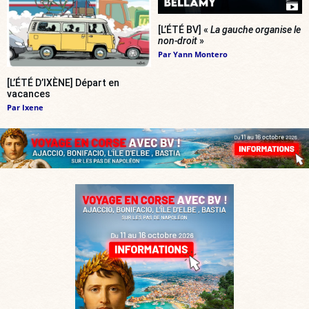
[L’ÉTÉ BV] «
La gauche organise le
non-droit
»
Par
Yann Montero
[L’ÉTÉ D’IXÈNE] Départ en
vacances
Par
Ixene