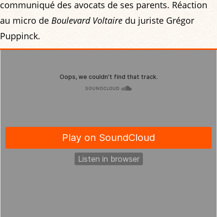
communiqué des avocats de ses parents. Réaction
au micro de
Boulevard Voltaire
du juriste Grégor
Puppinck.