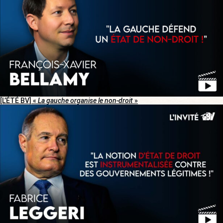
[L’ÉTÉ BV] «
La gauche organise le non-droit
»