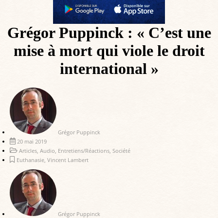
Grégor Puppinck : « C’est une
mise à mort qui viole le droit
international »
Grégor Puppinck
20 mai 2019
Articles
,
Audio
,
Entretiens/Réactions
,
Société
Euthanasie
,
Vincent Lambert
Grégor Puppinck