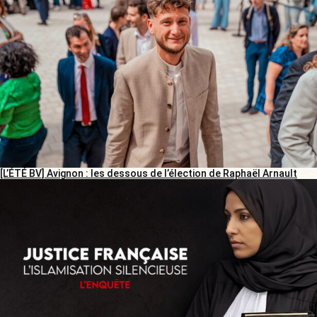
[L’ÉTÉ BV] Avignon : les dessous de l’élection de Raphaël Arnault