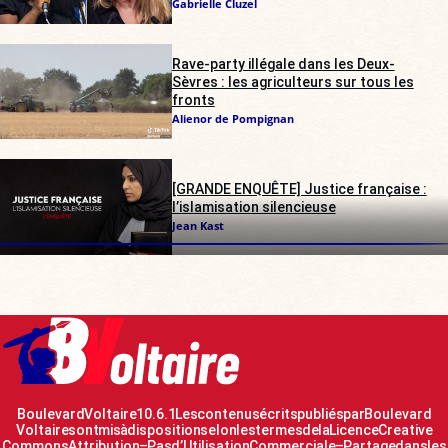
Gabrielle Cluzel
Rave-party illégale dans les Deux-
Sèvres : les agriculteurs sur tous les
fronts
Alienor de Pompignan
[GRANDE ENQUÊTE] Justice française :
l’islamisation silencieuse
Jean Kast
Boulevard Voltaire 10.6.1 Les contenus écrits publiés par Boulevard
Voltaire sont mis à disposition selon les termes de la Licence Creative
Commons Attribution – Pas d’Utilisation Commerciale – Partage dans les