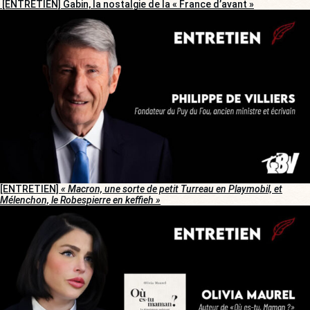
[ENTRETIEN] Gabin, la nostalgie de la « France d’avant »
[ENTRETIEN]
« Macron, une sorte de petit Turreau en Playmobil, et
Mélenchon, le Robespierre en keffieh »