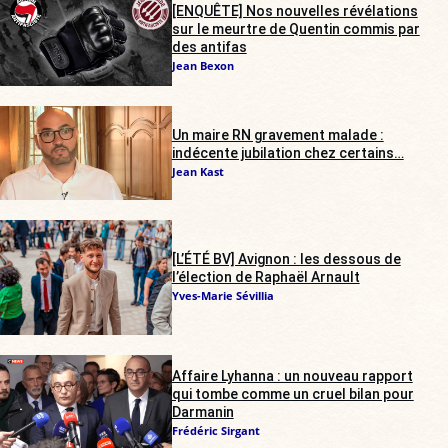
[ENQUÊTE] Nos nouvelles révélations
sur le meurtre de Quentin commis par
des antifas
Jean Bexon
Un maire RN gravement malade :
indécente jubilation chez certains…
Jean Kast
[L’ÉTÉ BV] Avignon : les dessous de
l’élection de Raphaël Arnault
Yves-Marie Sévillia
Affaire Lyhanna : un nouveau rapport
qui tombe comme un cruel bilan pour
Darmanin
Frédéric Sirgant