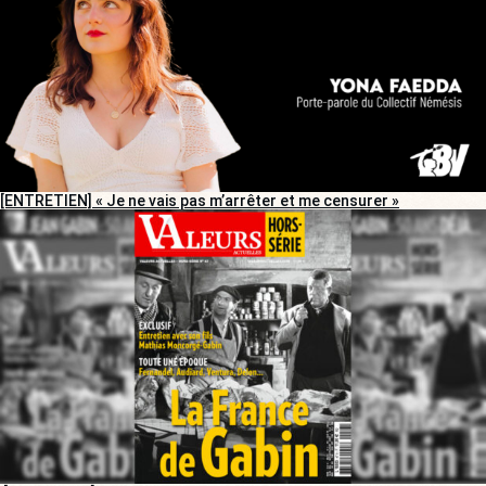
[ENTRETIEN] « Je ne vais pas m’arrêter et me censurer »