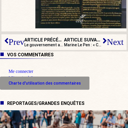
ARTICLE PRÉCÉDENT
ARTICLE SUIVANT
Prev
Next
Le gouvernement autrichien tombe : machination internationale ?
Marine Le Pen : « Cette décision heurte nos consciences »
VOS COMMENTAIRES
Me connecter
M'inscrire à l'espace commentaire
Charte d'utilisation des commentaires
REPORTAGES/GRANDES ENQUÊTES