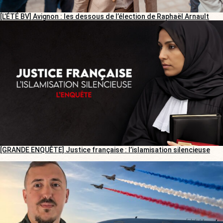
[L’ÉTÉ BV] Avignon : les dessous de l’élection de Raphaël Arnault
[GRANDE ENQUÊTE] Justice française : l’islamisation silencieuse