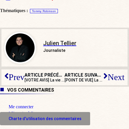
Thématiques :
Tommy Robinson
Julien Tellier
Journaliste
ARTICLE PRÉCÉDENT
ARTICLE SUIVANT
Prev
Next
[VOTRE AVIS] La vie des influenceurs de droite français est-elle menacée ?
[POINT DE VUE] La Pologne de Tusk de plus en plus ouverte aux migrants illégaux
VOS COMMENTAIRES
Me connecter
M'inscrire à l'espace commentaire
Charte d'utilisation des commentaires