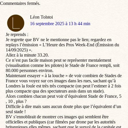
Commentaires fermés.
Léon Tolstoi
dit
16 septembre 2025 à 13 h 44 min
:
Je reprends :
Je regrette que BV ne le mentionne pas le lien; regardez en
replays l’émission « L’Heure des Pros Week-End (Émission du
14/09/2025) ».
Allez à la minute 33.20.
Ce n’est pas facile maison peut se représenter mentalement
(visualisation comme les pilotes) le Stade de France rempli, soit
80.000 personnes environ.
Maintenant essayer « à la louche » de voir combien de Stades de
France vous voyez sur ces images dans les rues, sachant qu’à
Londres la foule est très très compacte (on peut l’estimer à 2 fois
plus compacte qua des spectateurs assis dans un stade).
Alors combien chacun peut voir d’équivalent Stade de France, 5
, 10 , plus ?
Difficile à dire mais sans aucun doute plus que l’équivalent d’un
seul stade !
BV s’ennoblirait de montrer ces images qui semblent être
officielles et publiques (car filmées par drone par les autorités
britanniques elles mêmes, sachant que le survol de la capitale est