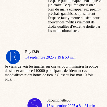
l’espace politique,que médiatique et
judiciaire,Ce qui fait que si on a
bien du mal à échapper aux préchi-
préchats gauchistes qui saturent
l’espace,faut y mettre du sien pour
trouver des médias vraiment de
droite,qualifés d’extrême droite par
les multiculturalistes.
Ray1349
dit
14 septembre 2025 à 19 h 53 min
:
Je viens de voir les images sur cnews pour minimiser la police
de stamer annonce 110000 participants décidément ces
mondialistes n’ont honte de rien..! C’est au bas mot 10 fois
plus…
Stroumphette65
dit
15 septembre 2025 à 8 h 31 min