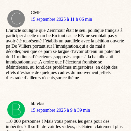
CMP
dit
15 septembre 2025 à 11 h 06 min
:
L’article souligne que Zemmour était le seul politique français à
participer à cette marche.En tout cas le RN ne semblait pas y
avoir été représenté.J’établis un parallèle avec la pétition ouverte
pa De Villiers,portant sur l’immigration,qui a du mal à
décoller,bien que ce parti se targue d’avoir obtenu un potentiel
de 11 mllions d’électeurs ,supposés acquis à la bataille anti
immigrationniste .A croire que l’électorat frontiste se
désintéresse, au fond,des problèmes migratoires ,en dépit des
effets d’estrade de quelques cadres du mouvement ,effets
d’estrade d’ailleurs récents,sur ce thème.
bbrebis
dit
15 septembre 2025 à 9 h 39 min
:
110 000 personnes ! Mais vous prenez les gens pour des
imbéciles ? Il suffit de voir les vidéos, ils étaient clairement plus