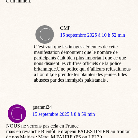
d’un million.
CMP
dit
15 septembre 2025 à 10 h 52 min
:
C’est vrai que les images aériennes de cette
manifestation démontrent que le nombre de
participants était bien plus important que ce que
nous disaient les chiffres officiels de la police
britannique.Une police qui d’ailleurs refusait,nous
a t on dit,de prendre les plaintes des jeunes filles
abusées par des immigrés pakistanais .
guarani24
dit
15 septembre 2025 à 8 h 59 min
:
NOUS ne verrons pas cela en France
mais en revanche Bientôt le drapeau PALESTINIEN au fronton
de nos Mairies : Merci M FAURE (PS ou LFI ? )