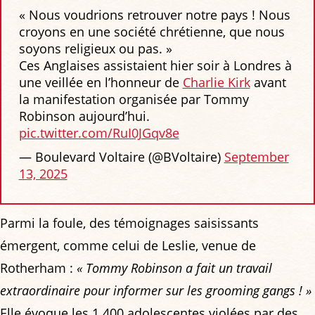
« Nous voudrions retrouver notre pays ! Nous
croyons en une société chrétienne, que nous
soyons religieux ou pas. »
Ces Anglaises assistaient hier soir à Londres à
une veillée en l’honneur de
Charlie Kirk
avant
la manifestation organisée par Tommy
Robinson aujourd’hui.
pic.twitter.com/RuI0JGqv8e
— Boulevard Voltaire (@BVoltaire)
September
13, 2025
Parmi la foule, des témoignages saisissants
émergent, comme celui de Leslie, venue de
Rotherham :
« Tommy Robinson a fait un travail
extraordinaire pour informer sur les grooming gangs ! »
Elle évoque les 1.400 adolescentes violées par des