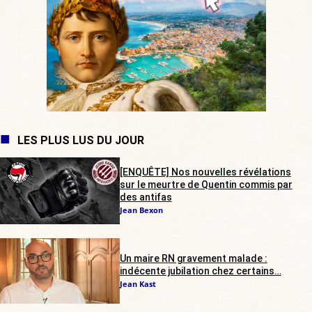
LES PLUS LUS DU JOUR
[ENQUÊTE] Nos nouvelles révélations
sur le meurtre de Quentin commis par
des antifas
Jean Bexon
Un maire RN gravement malade :
indécente jubilation chez certains…
Jean Kast