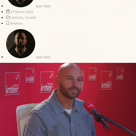
Jean Kast
23 février 2025
Articles
,
Société
#metoo
Jean Kast