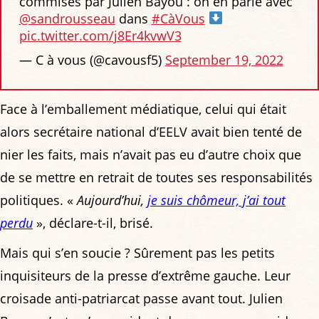
commises par Julien Bayou : on en parle avec
@sandrousseau
dans
#CàVous
pic.twitter.com/j8Er4kvwV3
— C à vous (@cavousf5)
September 19, 2022
Face à l’emballement médiatique, celui qui était
alors secrétaire national d’EELV avait bien tenté de
nier les faits, mais n’avait pas eu d’autre choix que
de se mettre en retrait de toutes ses responsabilités
politiques. «
Aujourd’hui,
je suis chômeur, j’ai tout
perdu
», déclare-t-il, brisé.
Mais qui s’en soucie ? Sûrement pas les petits
inquisiteurs de la presse d’extrême gauche. Leur
croisade anti-patriarcat passe avant tout. Julien