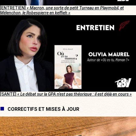
[ENTRETIEN]
« Macron, une sorte de petit Turreau en Playmobil, et
Mélenchon, le Robespierre en keffieh »
[SANTÉ]
« Le débat sur la GPA n’est pas théorique : il est déjà en cours »
CORRECTIFS ET MISES À JOUR