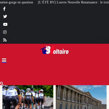
] Louvre Nouvelle Renaissance : le troisième caprice patrimonial de Macron