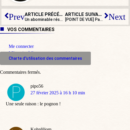
ARTICLE PRÉCÉDENT
ARTICLE SUIVANT
Prev
Next
Un abominable réseau pédophile : l’un des suspects est un ancien candidat LFI
[POINT DE VUE] Pas de foie gras à l’Assemblée nationale !
VOS COMMENTAIRES
Me connecter
M'inscrire à l'espace commentaire
Charte d'utilisation des commentaires
Commentaires fermés.
pipo56
dit
27 février 2025 à 16 h 10 min
:
Une seule raison : le pognon !
Kohnliliom