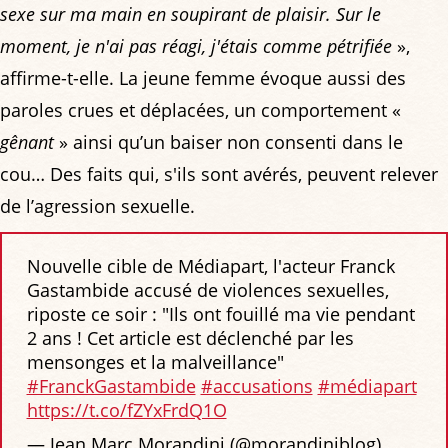
sexe sur ma main en soupirant de plaisir. Sur le
moment, je n'ai pas réagi, j'étais comme pétrifiée
»,
affirme-t-elle. La jeune femme évoque aussi des
paroles crues et déplacées, un comportement «
gênant
» ainsi qu’un baiser non consenti dans le
cou… Des faits qui, s'ils sont avérés, peuvent relever
de l’agression sexuelle.
Nouvelle cible de Médiapart, l'acteur Franck
Gastambide accusé de violences sexuelles,
riposte ce soir : "Ils ont fouillé ma vie pendant
2 ans ! Cet article est déclenché par les
mensonges et la malveillance"
#FranckGastambide
#accusations
#médiapart
https://t.co/fZYxFrdQ1O
— Jean Marc Morandini (@morandiniblog)