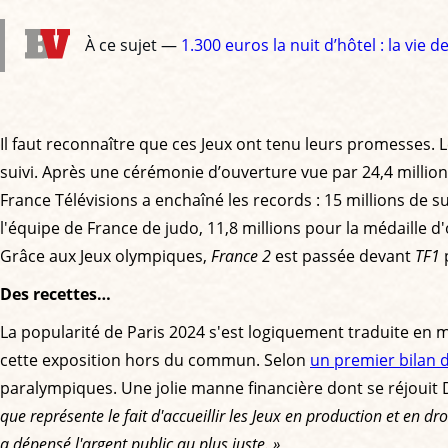
À ce sujet —
1.300 euros la nuit d’hôtel : la vie
Il faut reconnaître que ces Jeux ont tenu leurs promesses
suivi. Après une cérémonie d’ouverture vue par 24,4 millions 
France Télévisions a enchaîné les records : 15 millions de 
l'équipe de France de judo, 11,8 millions pour la médaille d'
Grâce aux Jeux olympiques,
France 2
est passée devant
TF1
p
Des recettes…
La popularité de Paris 2024 s'est logiquement traduite en 
cette exposition hors du commun. Selon
un premier bilan de
paralympiques. Une jolie manne financière dont se réjouit 
que représente le fait d'accueillir les Jeux en production et en dro
a dépensé l'argent public au plus juste. »