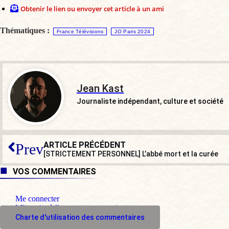
Obtenir le lien ou envoyer cet article à un ami
Thématiques :
France Télévisions
JO Paris 2024
Jean Kast
Journaliste indépendant, culture et société
ARTICLE PRÉCÉDENT
Prev
[STRICTEMENT PERSONNEL] L’abbé mort et la curée
VOS COMMENTAIRES
Me connecter
M'inscrire à l'espace commentaire
Charte d'utilisation des commentaires