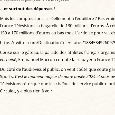
...et surtout des dépenses !
Mais les comptes sont-ils réellement à l’équilibre ? Pas vrai
France Télévisions la bagatelle de 130 millions d’euros. À ce
150 à 170 millions d'euros au bas mot. L'ardoise pourrait d
https://twitter.com/DestinationTele/status/183453492609
Cerise sur le gâteau, la parade des athlètes français orga
enchaîné
, Emmanuel Macron compte faire payer à France Tél
Du côté de l’audiovisuel public, on veut coûte que coûte gar
Sports.
C'est le moment majeur de notre année 2024 et nous avo
Télévisions rétorque que les chaînes de service public n'ont
Circulez, y a plus rien à voir.