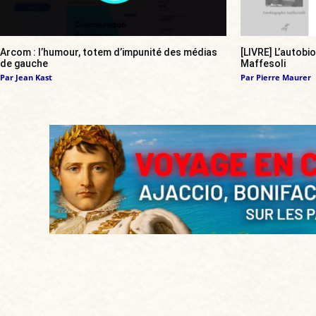
Arcom : l’humour, totem d’impunité des médias
[LIVRE] L’autobi
de gauche
Maffesoli
Par
Jean Kast
Par
Pierre Maurer