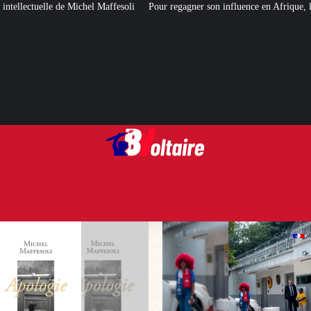
ffesoli
Pour regagner son influence en Afrique, le Quai d’Orsay a choisi… 