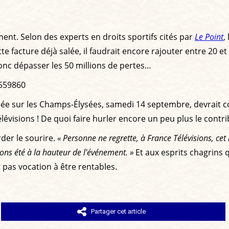
ment. Selon des experts en droits sportifs cités par
Le Point
,
tte facture déjà salée, il faudrait encore rajouter entre 20 e
onc dépasser les 50 millions de pertes…
7559860
nisée sur les Champs-Élysées, samedi 14 septembre, devrait
évisions ! De quoi faire hurler encore un peu plus le contr
der le sourire.
« Personne ne regrette, à France Télévisions, cet
ns été à la hauteur de l'événement. »
Et aux esprits chagrins q
 pas vocation à être rentables.
Partager cet article