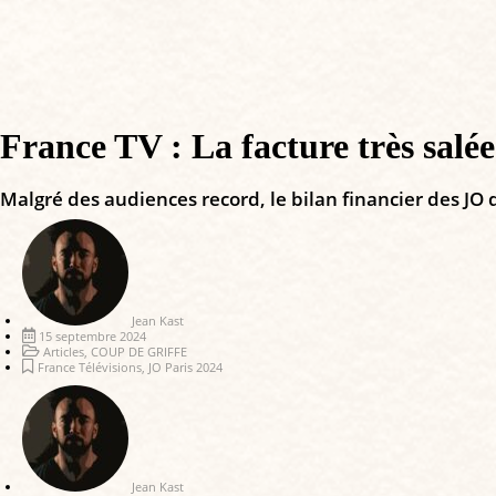
France TV : La facture très salé
Malgré des audiences record, le bilan financier des JO 
Jean Kast
15 septembre 2024
Articles
,
COUP DE GRIFFE
France Télévisions
,
JO Paris 2024
Jean Kast