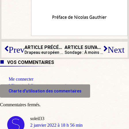
ARTICLE PRÉCÉDENT
ARTICLE SUIVANT
Prev
Next
Drapeau européen sous l’Arc de Triomphe : à quoi joue-t-il ?
Sondage : À moins de 100 jours de l’élection présidentielle, pensez-vous que les jeux sont faits ?
VOS COMMENTAIRES
Me connecter
M'inscrire à l'espace commentaire
Charte d'utilisation des commentaires
Commentaires fermés.
soleil33
dit
2 janvier 2022 à 18 h 56 min