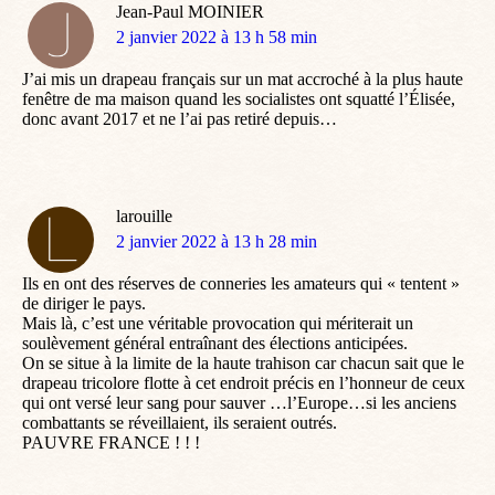
Jean-Paul MOINIER
dit
2 janvier 2022 à 13 h 58 min
:
J’ai mis un drapeau français sur un mat accroché à la plus haute
fenêtre de ma maison quand les socialistes ont squatté l’Élisée,
donc avant 2017 et ne l’ai pas retiré depuis…
larouille
dit
2 janvier 2022 à 13 h 28 min
:
Ils en ont des réserves de conneries les amateurs qui « tentent »
de diriger le pays.
Mais là, c’est une véritable provocation qui mériterait un
soulèvement général entraînant des élections anticipées.
On se situe à la limite de la haute trahison car chacun sait que le
drapeau tricolore flotte à cet endroit précis en l’honneur de ceux
qui ont versé leur sang pour sauver …l’Europe…si les anciens
combattants se réveillaient, ils seraient outrés.
PAUVRE FRANCE ! ! !