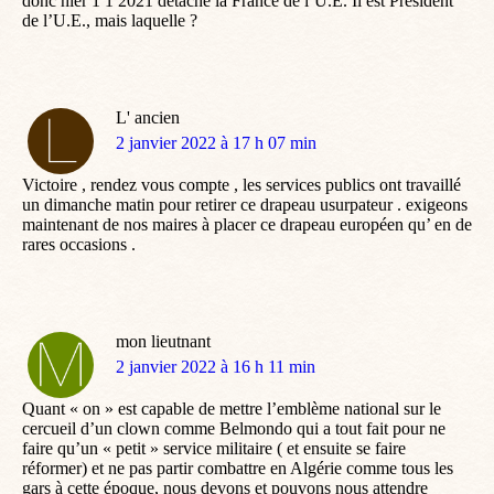
donc hier 1 1 2021 détaché la France de l’U.E. Il est Président
de l’U.E., mais laquelle ?
L' ancien
dit
2 janvier 2022 à 17 h 07 min
:
Victoire , rendez vous compte , les services publics ont travaillé
un dimanche matin pour retirer ce drapeau usurpateur . exigeons
maintenant de nos maires à placer ce drapeau européen qu’ en de
rares occasions .
mon lieutnant
dit
2 janvier 2022 à 16 h 11 min
:
Quant « on » est capable de mettre l’emblème national sur le
cercueil d’un clown comme Belmondo qui a tout fait pour ne
faire qu’un « petit » service militaire ( et ensuite se faire
réformer) et ne pas partir combattre en Algérie comme tous les
gars à cette époque, nous devons et pouvons nous attendre