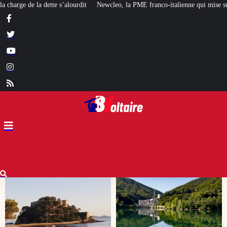
 la PME franco-italienne qui mise sur l’avenir du « mini nucléaire »
Face a