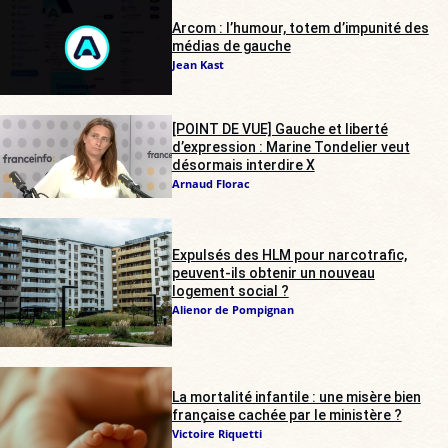
Arcom : l’humour, totem d’impunité des
médias de gauche
Jean Kast
[POINT DE VUE] Gauche et liberté
d’expression : Marine Tondelier veut
désormais interdire X
Arnaud Florac
Expulsés des HLM pour narcotrafic,
peuvent-ils obtenir un nouveau
logement social ?
Alienor de Pompignan
La mortalité infantile : une misère bien
française cachée par le ministère ?
Victoire Riquetti