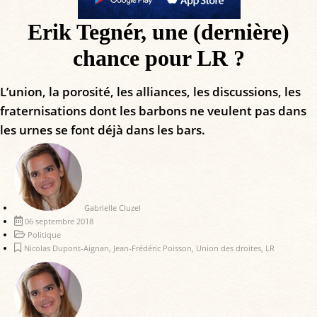
Erik Tegnér, une (dernière)
chance pour LR ?
L’union, la porosité, les alliances, les discussions, les
fraternisations dont les barbons ne veulent pas dans
les urnes se font déjà dans les bars.
Gabrielle Cluzel
06 septembre 2018
Politique
Nicolas Dupont-Aignan
,
Jean-Frédéric Poisson
,
Union des droites
,
LR