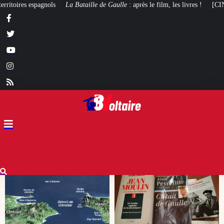
de Gaulle
: après le film, les livres !
[CINÉMA]
De la Comédie-Française
, 