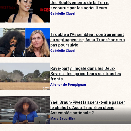
des Soulèvements de la Terre,
secourue par les agriculteurs
Gabrielle Cluzel
Trouble à l’Assemblée : contrairement
au septuagénaire, Assa Traoré ne sera
pas poursuivie
Gabrielle Cluzel
Rave-party illégale dans les Deux-
Sèvres : les agriculteurs sur tous les
fronts
Alienor de Pompignan
Yaël Braun-Pivet laissera-t-elle passer
le chahut d’Assa Traoré en pleine
Assemblée nationale ?
Marc Baudriller