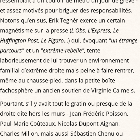
ressemblait à un couloir de métro un jour de grève -
et assez motivés pour briguer des responsabilités.
Notons qu’en sus, Erik Tegnér exerce un certain
magnétisme sur la presse (
L'Obs, L’Express, Le
Huffington Post, Le Figaro
…) qui, évoquant
"un étrange
parcours"
et un
"extrême-rebelle"
, tente
laborieusement de lui trouver un environnement
familial d’extrême droite mais peine à faire rentrer,
même au chausse-pied, dans la petite boîte
fachosphère un ancien soutien de Virginie Calmels.
Pourtant, s’il y avait tout le gratin ou presque de la
droite dite hors les murs - Jean-Frédéric Poisson,
Paul-Marie Coûteaux, Nicolas Dupont-Aignan,
Charles Millon, mais aussi Sébastien Chenu ou