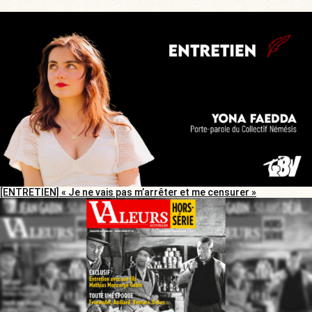
[ENTRETIEN] « Je ne vais pas m’arrêter et me censurer »