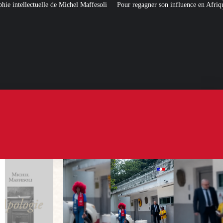
Maffesoli
Pour regagner son influence en Afrique, le Quai d’Orsay a chois