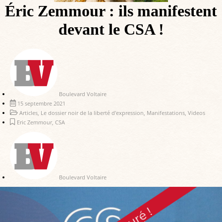
Éric Zemmour : ils manifestent
devant le CSA !
Boulevard Voltaire
15 septembre 2021
Articles
,
Le dossier noir de la liberté d'expression
,
Manifestations
,
Videos
Eric Zemmour
,
CSA
Boulevard Voltaire