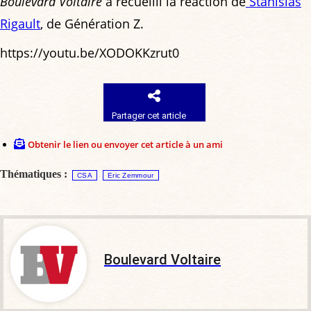
Boulevard Voltaire
a recueilli la réaction de
Stanislas
Rigault
, de Génération Z.
https://youtu.be/XODOKKzrut0
Partager cet article
Obtenir le lien ou envoyer cet article à un ami
Thématiques :
CSA
Eric Zemmour
Boulevard Voltaire