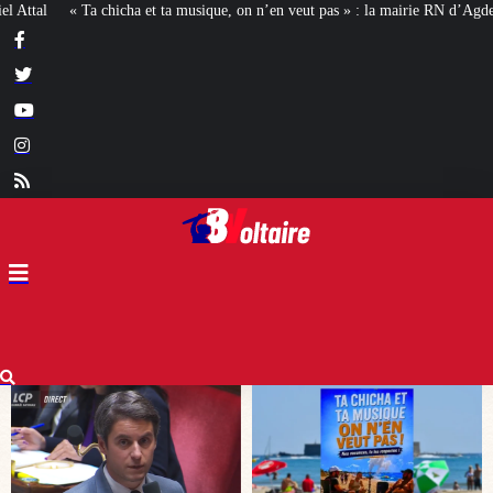
usique, on n’en veut pas » : la mairie RN d’Agde face à la meute « antiraciste »