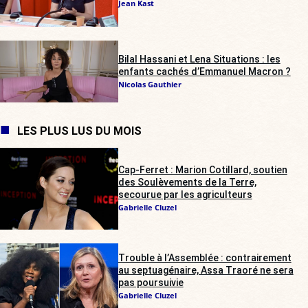
Jean Kast
Bilal Hassani et Lena Situations : les
enfants cachés d’Emmanuel Macron ?
Nicolas Gauthier
LES PLUS LUS DU MOIS
Cap-Ferret : Marion Cotillard, soutien
des Soulèvements de la Terre,
secourue par les agriculteurs
Gabrielle Cluzel
Trouble à l’Assemblée : contrairement
au septuagénaire, Assa Traoré ne sera
pas poursuivie
Gabrielle Cluzel