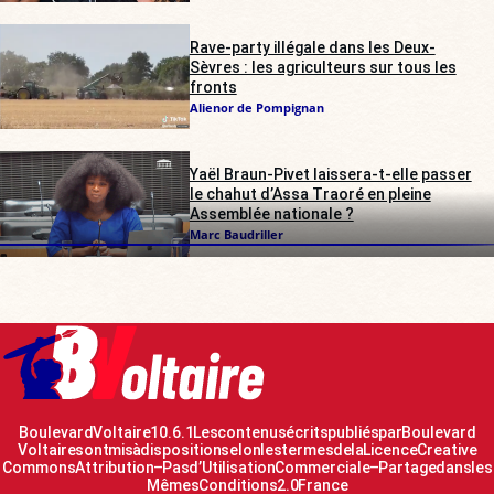
Rave-party illégale dans les Deux-
Sèvres : les agriculteurs sur tous les
fronts
Alienor de Pompignan
Yaël Braun-Pivet laissera-t-elle passer
le chahut d’Assa Traoré en pleine
Assemblée nationale ?
Marc Baudriller
Boulevard Voltaire 10.6.1 Les contenus écrits publiés par Boulevard
Voltaire sont mis à disposition selon les termes de la Licence Creative
Commons Attribution – Pas d’Utilisation Commerciale – Partage dans les
Mêmes Conditions 2.0 France