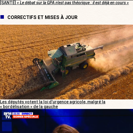
[SANTÉ]
« Le débat sur la GPA n’est pas théorique : il est déjà en cours »
CORRECTIFS ET MISES À JOUR
Les députés votent la loi d’urgence agricole, malgré la
« bordélisation » de la gauche