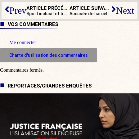
ARTICLE PRÉCÉDENT
ARTICLE SUIVANT
Prev
Next
Sport inclusif et transgenre : le crash-test pour Céline Provost !
Accusée de harcèlement moral, Esther Benbassa est exclue du groupe écologiste
VOS COMMENTAIRES
Me connecter
M'inscrire à l'espace commentaire
Charte d'utilisation des commentaires
Commentaires fermés.
REPORTAGES/GRANDES ENQUÊTES