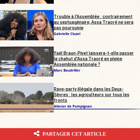
Trouble à l’Assemblée : contrairement
au septuagénaire, Assa Traoré ne sera
pas poursuivie
Gabrielle Cluzel
Yaël Braun-Pivet laissera-t-elle passer
le chahut d’Assa Traoré en pleine
Assemblée nationale ?
Marc Baudriller
Rave-party illégale dans les Deux-
Sèvres : les agriculteurs sur tous les
fronts
Alienor de Pompignan
PARTAGER CET ARTICLE