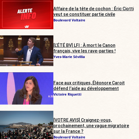
Affaire de la tête de cochon : Éric Ciotti
veut se constituer partie civile
Boulevard Voltaire
[L’ÉTÉ BV] LFI : À mort le Canon
français, vive les rave-parties !
Yves-Marie Sévillia
Face aux critiques, Éléonore Caroit
défend l’aide au développement
Victoire Riquetti
[VOTRE AVIS] Craignez-vous,
prochainement, une vague migratoire
sur la France ?
Boulevard Voltaire