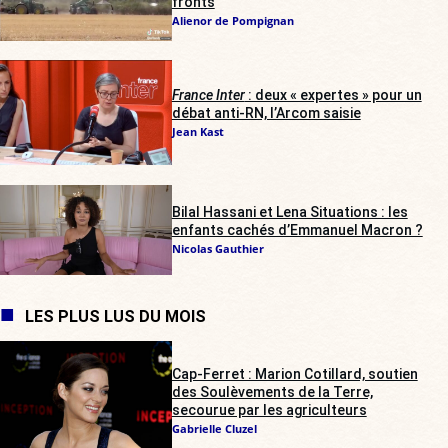
fronts
Alienor de Pompignan
France Inter
: deux « expertes » pour un
débat anti-RN, l’Arcom saisie
Jean Kast
Bilal Hassani et Lena Situations : les
enfants cachés d’Emmanuel Macron ?
Nicolas Gauthier
LES PLUS LUS DU MOIS
Cap-Ferret : Marion Cotillard, soutien
des Soulèvements de la Terre,
secourue par les agriculteurs
Gabrielle Cluzel