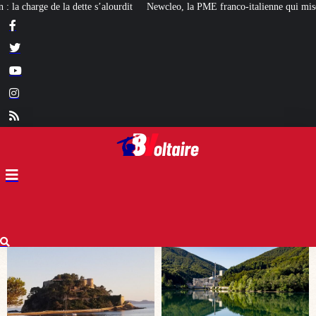
Newcleo, la PME franco-italienne qui mise sur l’avenir du « mini nucléaire »