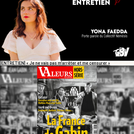
[ENTRETIEN] « Je ne vais pas m’arrêter et me censurer »